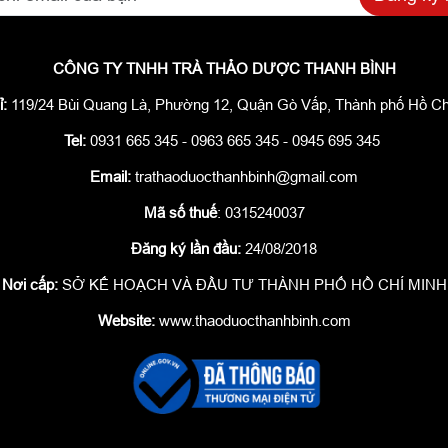
CÔNG TY TNHH TRÀ THẢO DƯỢC THANH BÌNH
ỉ:
119/24 Bùi Quang Là, Phường 12, Quận Gò Vấp, Thành phố Hồ Ch
Tel:
0931 665 345 - 0963 665 345 - 0945 695 345
Email:
trathaoduocthanhbinh@gmail.com
Mã số thuế
: 0315240037
Đăng ký lần đầu:
24/08/2018
Nơi cấp:
SỞ KẾ HOẠCH VÀ ĐẦU TƯ THÀNH PHỐ HỒ CHÍ MINH
Website:
www.thaoduocthanhbinh.com