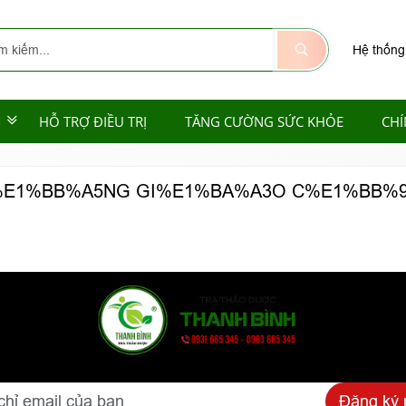
Hệ thống
M
HỖ TRỢ ĐIỀU TRỊ
TĂNG CƯỜNG SỨC KHỎE
CHÍ
%E1%BB%A5NG GI%E1%BA%A3O C%E1%BB%9
Đăng ký 