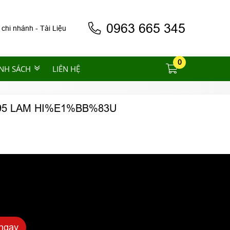
0963 665 345
 chi nhánh
-
Tài Liệu
0
NH SÁCH
LIÊN HỆ
5 LAM HI%E1%BB%83U
ngay