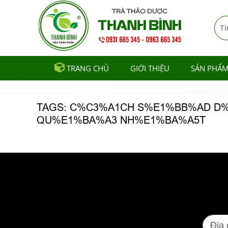
TRANG CHỦ
GIỚI THIỆU
SẢN PHẨ
TAGS: C%C3%A1CH S%E1%BB%AD D
QU%E1%BA%A3 NH%E1%BA%A5T