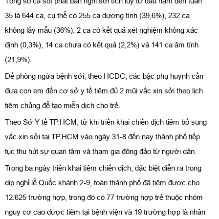
Tổng số ca sốt phát ban nghi sởi tích lũy từ đầu năm đến tuần
35 là 644 ca, cụ thể có 255 ca dương tính (39,6%), 232 ca
không lấy mẫu (36%), 2 ca có kết quả xét nghiệm không xác
định (0,3%), 14 ca chưa có kết quả (2,2%) và 141 ca âm tính
(21,9%).
Để phòng ngừa bệnh sởi, theo HCDC, các bậc phụ huynh cần
đưa con em đến cơ sở y tế tiêm đủ 2 mũi vắc xin sởi theo lịch
tiêm chủng để tạo miễn dịch cho trẻ.
Theo Sở Y tế TP.HCM, từ khi triển khai chiến dịch tiêm bổ sung
vắc xin sởi tại TP.HCM vào ngày 31-8 đến nay thành phố tiếp
tục thu hút sự quan tâm và tham gia đông đảo từ người dân.
Trong ba ngày triển khai tiêm chiến dịch, đặc biệt diễn ra trong
dịp nghỉ lễ Quốc khánh 2-9, toàn thành phố đã tiêm được cho
12.625 trường hợp, trong đó có 77 trường hợp trẻ thuộc nhóm
nguy cơ cao được tiêm tại bệnh viện và 19 trường hợp là nhân