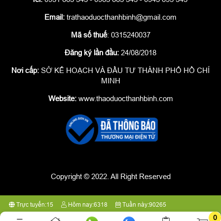
Email:
trathaoduocthanhbinh@gmail.com
Mã số thuế
: 0315240037
Đăng ký lần đầu:
24/08/2018
Nơi cấp:
SỞ KẾ HOẠCH VÀ ĐẦU TƯ THÀNH PHỐ HỒ CHÍ
MINH
Website:
www.thaoduocthanhbinh.com
Copyright © 2022. All Right Reserved
Trực tuyến:
15
Hôm nay:
6318
Tuần này:
90265
Tất cả:
7107735
0