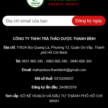
Đăng ký ngay
CÔNG TY TNHH TRÀ THẢO DƯỢC THANH BÌNH
Địa chỉ:
119/24 Bùi Quang Là, Phường 12, Quận Gò Vấp, Thành
phố Hồ Chí Minh
Tel:
0931 665 345 - 0963 665 345 - 0945 695 345
Email:
trathaoduocthanhbinh@gmail.com
Mã số thuế
: 0315240037
Đăng ký lần đầu:
24/08/2018
Nơi cấp:
SỞ KẾ HOẠCH VÀ ĐẦU TƯ THÀNH PHỐ HỒ CHÍ
MINH