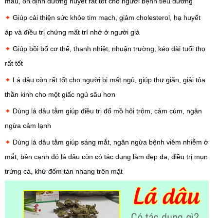
máu, ổn định đường huyết rất tốt cho người bệnh
tiểu đường
✦
Giúp cải thiện sức khỏe tim mạch, giảm cholesterol, hạ huyết
áp và điều trị chứng mất trí nhớ ở người già
✦
Giúp bồi bổ cơ thể, thanh nhiệt, nhuận trường, kéo dài tuổi thọ
rất tốt
✦
Lá dâu còn rất tốt cho người bị
mất ngủ,
giúp thư giãn, giải tỏa
thần kinh cho một giấc ngủ sâu hơn
✦
Dùng lá dâu tằm giúp điều trị đổ mồ hôi trộm, cảm cúm, ngăn
ngừa cảm lạnh
✦
Dùng lá dâu tằm giúp sáng mắt, ngăn ngừa bệnh viêm nhiễm ở
mắt, bên cạnh đó lá dâu còn có tác dụng làm đẹp da, điều trị mụn
trứng cá, khử đốm tàn nhang trên mặt