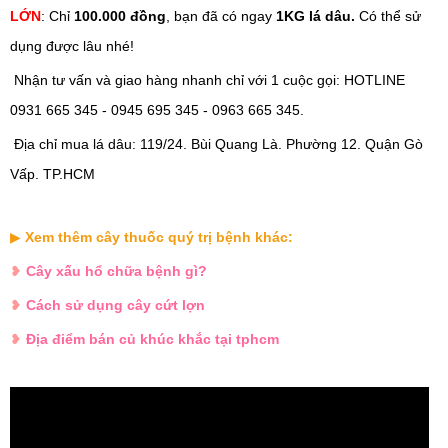
LỚN
: Chỉ
100.000 đồng
, bạn đã có ngay
1KG lá dâu.
Có thể sử
dụng được lâu nhé!
Nhận tư vấn và giao hàng nhanh chỉ với 1 cuộc gọi: HOTLINE
0931 665 345 - 0945 695 345 - 0963 665 345.
Địa chỉ mua
lá
dâu
:
119/24. Bùi Quang Là. Phường 12. Quận Gò
Vấp. TP.HCM
▶
Xem thêm cây thuốc quý trị bệnh khác:
❥
Cây xấu hổ chữa bệnh gì?
❥
Cách sử dụng cây cứt lợn
❥
Địa điểm bán củ khúc khắc tại tphcm