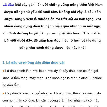
Lá dâu
loài cây gắn liền với những vùng nông thôn Việt Nam
được trồng chủ yếu để nuôi tằm. Không chỉ vậy lá dâu còn
được Đông y xem là thuốc tiên mà trời đất đã ban tặng. Với
nhiều công dụng điều trị bệnh hiệu quả như chữa mất ngủ,
ổn định đường huyết, tăng cường hệ tiêu hóa… Tham khảo
bài viết dưới đây, để giúp bạn đọc hiểu rõ hơn về tác dụng
cũng như cách dùng dược liệu này nhé!
1.
Lá dâu
và những đặc điểm thực vật
●
Lá dâu chính là dược liệu được lấy từ cây dâu, còn có tên gọi
khác là tầm tang, mạy môn. Tên khoa học là Morus alba L., thuộc
họ dâu tằm
●
Cây dâu là loài thân gỗ nhỏ cao khoảng 3m, thân cây mềm, khi
còn non thân có lông, khi cây trưởng thành hơi nhám và có màu