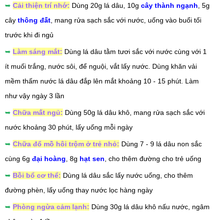
➥
Cải thiện trí nhớ:
Dùng 20g lá dâu, 10g
cây thành ngạnh
, 5g
cây
thông đất
, mang rửa sạch sắc với nước, uống vào buổi tối
trước khi đi ngủ
➥
Làm sáng mắt:
Dùng lá dâu tằm tươi sắc với nước cùng với 1
ít muối trắng, nước sôi, để nguội, vắt lấy nước. Dùng khăn vải
mềm thấm nước lá dâu đắp lên mắt khoảng 10 - 15 phút. Làm
như vậy ngày 3 lần
➥
Chữa mất ngủ:
Dùng 50g lá dâu khô, mang rửa sạch sắc với
nước khoảng 30 phút, lấy uống mỗi ngày
➥
Chữa đổ mồ hôi trộm ở trẻ nhỏ:
Dùng 7 - 9 lá dâu non sắc
cùng 6g
đại hoàng
, 8g
hạt sen
, cho thêm đường cho trẻ uống
➥
Bồi bổ cơ thể:
Dùng lá dâu sắc lấy nước uống, cho thêm
đường phèn, lấy uống thay nước lọc hàng ngày
➥
Phòng ngừa cảm lạnh:
Dùng 30g lá dâu khô nấu nước, ngâm