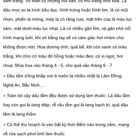
xám trắng. Vỏ thân có những nốt sần, có mủ trắng như sữa. Lá
dâu mọc so le hình bầu dục, hình trứng hoặc hình tim, lá có mũi
nhọn, phiến lá mỏng, mép lá có răng cưa, mặt trên của lá màu lục
xám, mặt dưới màu lục nhạt. Lá có nhiều gân lớn, và gân nhỏ nổi
hình mạng lưới, khi sờ bằng tay sẽ có cảm giác hơi nhám chứ
không được mịn. Hoa dương tính, quả bế, khi còn xanh có màu
trắng, khi chín có màu đỏ hồng hoặc màu đen, có vị ngọt, hơi
chua. Mùa hoa vào tháng 4 - 5, cho quả vào tháng 6 - 7
●
Dâu tằm trồng khắp nơi ở nước ta nhiều nhất là Lâm Đồng,
Nghệ An, Bắc Ninh…
●
Toàn bộ cây dâu tằm đều được sử dụng làm thuốc: Lá dâu tằm
hay còn gọi là tang diệp, rễ râu tằm gọi là tang bạch bì, quả dâu
tằm là tang thầm
●
Có thể thu hoạch lá vào bất kỳ thời điểm nào trong năm, mang
về rửa sạch phơi khô làm thuốc