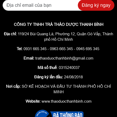
Đăng ký ngay
CÔNG TY TNHH TRÀ THẢO DƯỢC THANH BÌNH
Địa chỉ:
119/24 Bùi Quang Là, Phường 12, Quận Gò Vấp, Thành
phố Hồ Chí Minh
Tel:
0931 665 345 - 0963 665 345 - 0945 695 345
Email:
trathaoduocthanhbinh@gmail.com
Mã số thuế
: 0315240037
Đăng ký lần đầu:
24/08/2018
Nơi cấp:
SỞ KẾ HOẠCH VÀ ĐẦU TƯ THÀNH PHỐ HỒ CHÍ
MINH
Website:
www.thaoduocthanhbinh.com