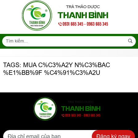
TAGS: MUA C%C3%A2Y N%C3%BAC
%E1%BB%9F %C4%91%C3%A2U
Đăng ký ngay