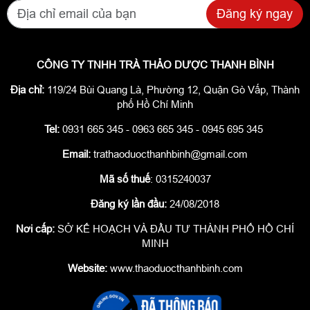
Đăng ký ngay
CÔNG TY TNHH TRÀ THẢO DƯỢC THANH BÌNH
Địa chỉ:
119/24 Bùi Quang Là, Phường 12, Quận Gò Vấp, Thành
phố Hồ Chí Minh
Tel:
0931 665 345 - 0963 665 345 - 0945 695 345
Email:
trathaoduocthanhbinh@gmail.com
Mã số thuế
: 0315240037
Đăng ký lần đầu:
24/08/2018
Nơi cấp:
SỞ KẾ HOẠCH VÀ ĐẦU TƯ THÀNH PHỐ HỒ CHÍ
MINH
Website:
www.thaoduocthanhbinh.com