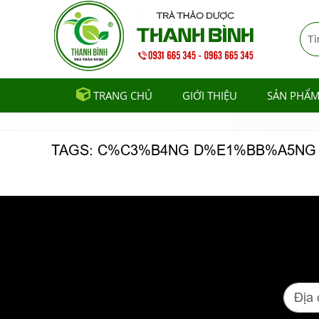
TRANG CHỦ
GIỚI THIỆU
SẢN PHẨ
TAGS: C%C3%B4NG D%E1%BB%A5NG