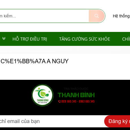
Hệ thống
M
HỖ TRỢ ĐIỀU TRỊ
TĂNG CƯỜNG SỨC KHỎE
CHÍ
 C%E1%BB%A7A A NGUY
Đăng ký 