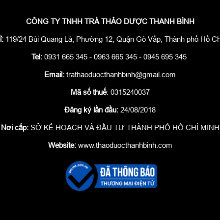
CÔNG TY TNHH TRÀ THẢO DƯỢC THANH BÌNH
ỉ:
119/24 Bùi Quang Là, Phường 12, Quận Gò Vấp, Thành phố Hồ Ch
Tel:
0931 665 345 - 0963 665 345 - 0945 695 345
Email:
trathaoduocthanhbinh@gmail.com
Mã số thuế
: 0315240037
Đăng ký lần đầu:
24/08/2018
Nơi cấp:
SỞ KẾ HOẠCH VÀ ĐẦU TƯ THÀNH PHỐ HỒ CHÍ MINH
Website:
www.thaoduocthanhbinh.com