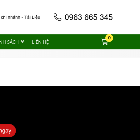
0963 665 345
 chi nhánh
-
Tài Liệu
0
NH SÁCH
LIÊN HỆ
ngay