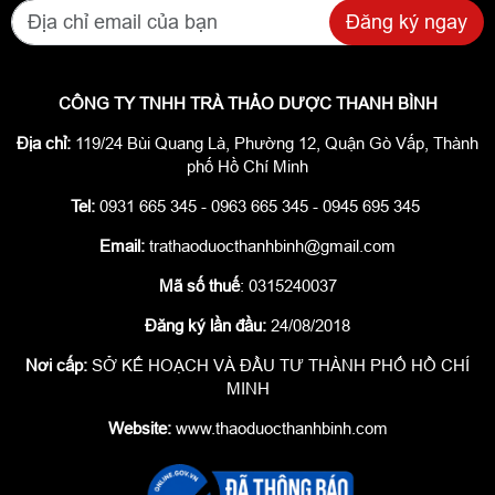
Đăng ký ngay
CÔNG TY TNHH TRÀ THẢO DƯỢC THANH BÌNH
Địa chỉ:
119/24 Bùi Quang Là, Phường 12, Quận Gò Vấp, Thành
phố Hồ Chí Minh
Tel:
0931 665 345 - 0963 665 345 - 0945 695 345
Email:
trathaoduocthanhbinh@gmail.com
Mã số thuế
: 0315240037
Đăng ký lần đầu:
24/08/2018
Nơi cấp:
SỞ KẾ HOẠCH VÀ ĐẦU TƯ THÀNH PHỐ HỒ CHÍ
MINH
Website:
www.thaoduocthanhbinh.com