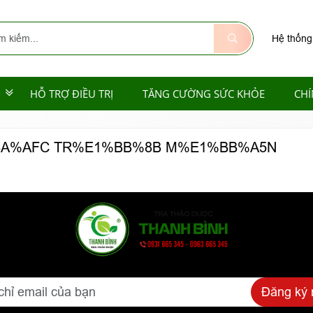
Hệ thống
M
HỖ TRỢ ĐIỀU TRỊ
TĂNG CƯỜNG SỨC KHỎE
CHÍ
BA%AFC TR%E1%BB%8B M%E1%BB%A5N
Đăng ký 