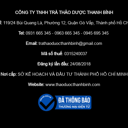
CÔNG TY TNHH TRÀ THẢO DƯỢC THANH BÌNH
ỉ:
119/24 Bùi Quang Là, Phường 12, Quận Gò Vấp, Thành phố Hồ Ch
Tel:
0931 665 345 - 0963 665 345 - 0945 695 345
Email:
trathaoduocthanhbinh@gmail.com
Mã số thuế
: 0315240037
Đăng ký lần đầu:
24/08/2018
Nơi cấp:
SỞ KẾ HOẠCH VÀ ĐẦU TƯ THÀNH PHỐ HỒ CHÍ MINH
Website:
www.thaoduocthanhbinh.com