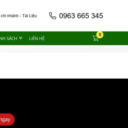
0963 665 345
 chi nhánh
-
Tài Liệu
0
NH SÁCH
LIÊN HỆ
ngay