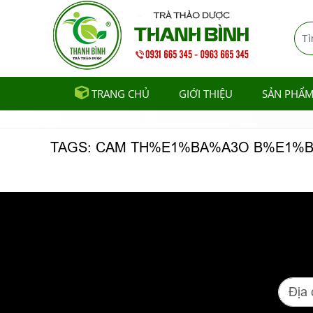
TRANG CHỦ
GIỚI THIỆU
SẢN PHẨ
TAGS: CAM TH%E1%BA%A3O B%E1%