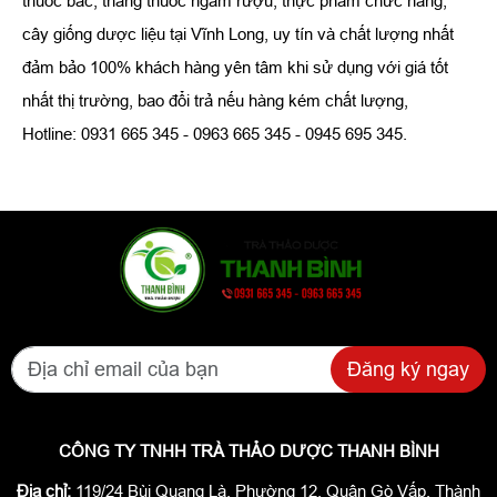
thuốc bắc, thang thuốc ngâm rượu, thực phẩm chức năng,
cây giống dược liệu tại Vĩnh Long, uy tín và chất lượng nhất
đảm bảo 100% khách hàng yên tâm khi sử dụng với giá tốt
nhất thị trường, bao đổi trả nếu hàng kém chất lượng,
Hotline: 0931 665 345 - 0963 665 345 - 0945 695 345.
Đăng ký ngay
CÔNG TY TNHH TRÀ THẢO DƯỢC THANH BÌNH
Địa chỉ:
119/24 Bùi Quang Là, Phường 12, Quận Gò Vấp, Thành