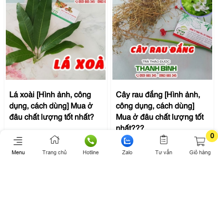
Lá xoài [Hình ảnh, công
Cây rau đắng [Hình ảnh,
dụng, cách dùng] Mua ở
công dụng, cách dùng]
đâu chất lượng tốt nhất?
Mua ở đâu chất lượng tốt
nhất???
0
100.000 đ
100.000 đ
Menu
Trang chủ
Hotline
Zalo
Tư vấn
Giỏ hàng