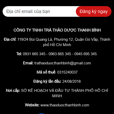
Đăng ký ngay
CÔNG TY TNHH TRÀ THẢO DƯỢC THANH BÌNH
Địa chỉ:
119/24 Bùi Quang Là, Phường 12, Quận Gò Vấp, Thành
phố Hồ Chí Minh
Tel:
0931 665 345 - 0963 665 345 - 0945 695 345
Email:
trathaoduocthanhbinh@gmail.com
Mã số thuế
: 0315240037
Đăng ký lần đầu:
24/08/2018
Nơi cấp:
SỞ KẾ HOẠCH VÀ ĐẦU TƯ THÀNH PHỐ HỒ CHÍ
MINH
Website:
www.thaoduocthanhbinh.com