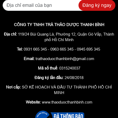
Đăng ký ngay
CÔNG TY TNHH TRÀ THẢO DƯỢC THANH BÌNH
Địa chỉ:
119/24 Bùi Quang Là, Phường 12, Quận Gò Vấp, Thành
phố Hồ Chí Minh
Tel:
0931 665 345 - 0963 665 345 - 0945 695 345
Email:
trathaoduocthanhbinh@gmail.com
Mã số thuế
: 0315240037
Đăng ký lần đầu:
24/08/2018
Nơi cấp:
SỞ KẾ HOẠCH VÀ ĐẦU TƯ THÀNH PHỐ HỒ CHÍ
MINH
Website:
www.thaoduocthanhbinh.com