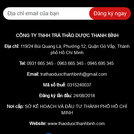
Đăng ký ngay
CÔNG TY TNHH TRÀ THẢO DƯỢC THANH BÌNH
Địa chỉ:
119/24 Bùi Quang Là, Phường 12, Quận Gò Vấp, Thành
phố Hồ Chí Minh
Tel:
0931 665 345 - 0963 665 345 - 0945 695 345
Email:
trathaoduocthanhbinh@gmail.com
Mã số thuế
: 0315240037
Đăng ký lần đầu:
24/08/2018
Nơi cấp:
SỞ KẾ HOẠCH VÀ ĐẦU TƯ THÀNH PHỐ HỒ CHÍ
MINH
Website:
www.thaoduocthanhbinh.com