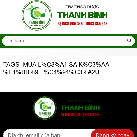
TAGS: MUA L%C3%A1 SA K%C3%AA
%E1%BB%9F %C4%91%C3%A2U
Đăng ký ngay