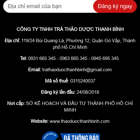
Đăng ký ngay
CÔNG TY TNHH TRÀ THẢO DƯỢC THANH BÌNH
Địa chỉ:
119/24 Bùi Quang Là, Phường 12, Quận Gò Vấp, Thành
phố Hồ Chí Minh
Tel:
0931 665 345 - 0963 665 345 - 0945 695 345
Email:
trathaoduocthanhbinh@gmail.com
Mã số thuế
: 0315240037
Đăng ký lần đầu:
24/08/2018
Nơi cấp:
SỞ KẾ HOẠCH VÀ ĐẦU TƯ THÀNH PHỐ HỒ CHÍ
MINH
Website:
www.thaoduocthanhbinh.com