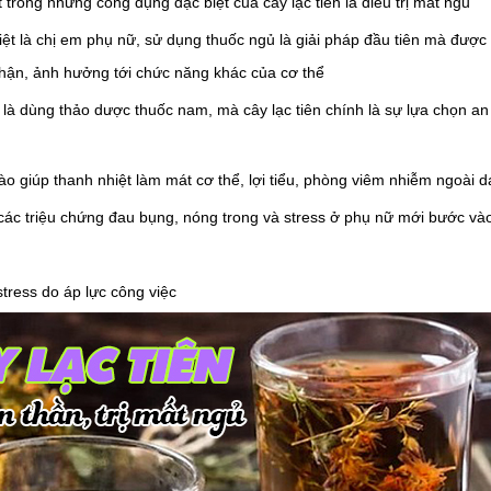
rong những công dụng đặc biệt của cây lạc tiên là điều trị
mất ngủ
iệt là chị em phụ nữ, sử dụng thuốc ngủ là giải pháp đầu tiên mà đượ
 thận, ảnh hưởng tới chức năng khác của cơ thể
 là dùng thảo dược thuốc nam, mà cây lạc tiên chính là sự lựa chọn an
dào giúp
thanh nhiệt
làm mát cơ thể, lợi tiể
u
, phòng viêm nhiễm ngoài d
 các triệu chứng đau bụng, nóng trong và stress ở phụ nữ mới bước và
stress do áp lực công việc