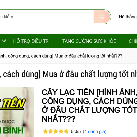
Hệ thống
M
HỖ TRỢ ĐIỀU TRỊ
TĂNG CƯỜNG SỨC KHỎE
CHÍ
 ảnh, công dụng, cách dùng] Mua ở đâu chất lượng tốt nhất???
g, cách dùng] Mua ở đâu chất lượng tốt n
CÂY LẠC TIÊN [HÌNH ẢNH
CÔNG DỤNG, CÁCH DÙNG
Ở ĐÂU CHẤT LƯỢNG TỐ
NHẤT???
5.0/5
(1 đánh giá)