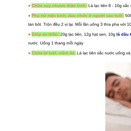
●
Chữa suy nhược thần kinh:
Lá lạc tiên 8 - 10g sắ
●
Phụ nữ mãn kinh, đau nhức ở người cao tuổi:
500
tán bôt. Trộn đều 2 vị lại. Mỗi lần uống 3 thìa pha với 
●
Giúp an thần:
20g lạc tiên, 12g
hạt sen
, 10g
lá dâu 
nước. Uống 1 thang mỗi ngày
●
Chữa lở loét, viêm da:
Lá lạc tiên sắc nước uống và 