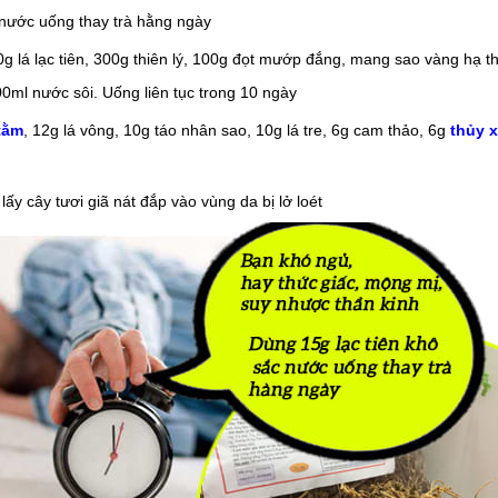
c nước uống thay trà hằng ngày
g lá lạc tiên, 300g thiên lý, 100g đọt mướp đắng, mang sao vàng hạ t
100ml nước sôi. Uống liên tục trong 10 ngày
tằm
, 12g lá vông, 10g táo nhân sao, 10g lá tre, 6g cam thảo, 6g
thủy 
lấy cây tươi giã nát đắp vào vùng da bị lở loét