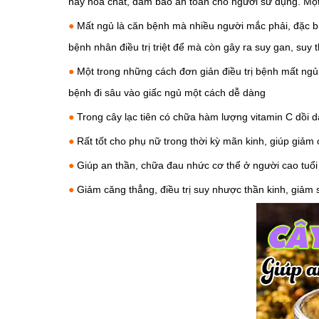
hay hóa chất, đảm bảo an toàn cho người sử dụng. Một t
●
M
ất ngủ là căn bệnh mà nhiều người mắc phải, đặc b
bệnh nhân điều trị triệt để mà còn gây ra suy gan, suy
●
Một trong những cách đơn giản điều trị bệnh mất ngủ
bệnh đi sâu vào giấc ngủ một cách dễ dàng
●
Trong cây lạc tiên có chữa hàm lượng vitamin C dồi 
●
Rất tốt cho phụ nữ trong thời kỳ mãn kinh, giúp giảm
●
Giúp an thần, chữa đau nhức cơ thể ở người cao tuổi
●
Giảm căng thẳng, điều trị suy nhược thần kinh, giảm 