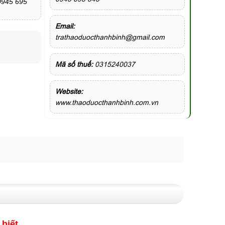
 0945 695
Email:
trathaoduocthanhbinh@gmail.com
Mã số thuế:
0315240037
Website:
www.thaoduocthanhbinh.com.vn
 biết