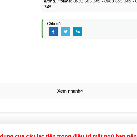
lượng. Hotline: 0931 665 345 - 0963 665 345 -
345.
Chia sẻ:
Xem nhanh
dụng của cây lạc tiên trong điều trị mất ngủ bạn nên