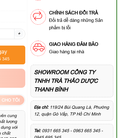
CHÍNH SÁCH ĐỔI TRẢ
Đổi trả dễ dàng những Sản
phẩm bị lỗi
+
GIAO HÀNG ĐẢM BẢO
gay
Giao hàng tại nhà
5 345
SHOWROOM CÔNG TY
TNHH TRÀ THẢO DƯỢC
THANH BÌNH
 CHO TÔI
Địa chỉ:
119/24 Bùi Quang Là, Phường
12, quận Gò Vấp, TP Hồ Chí Minh
yên cung
hất lượng
 dụng với
Tel:
0931 665 345 - 0963 665 345 -
m chất
0945 695 345