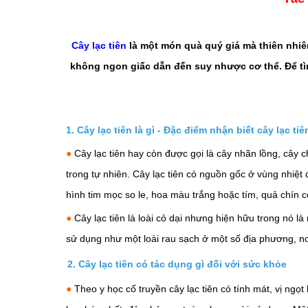
Cây lạc tiên
là một món quà quý giá mà thiên nhiên
không ngon giấc dẫn đến suy nhược cơ thể. Để tìm 
1. Cây lạc tiên là gì - Đặc điểm nhận biết
cây lạc tiê
●
Cây lạc tiên hay còn được gọi là cây nhãn lồng, cây
trong tự nhiên. Cây lạc tiên có nguồn gốc ở vùng nhiệt đ
hình tim mọc so le, hoa màu trắng hoặc tím, quả chín
●
Cây lạc tiên là loài cỏ dại nhưng hiện hữu trong nó
sử dụng như một loài rau sạch ở một số địa phương, nơ
2. Cây lạc tiên có tác dụng gì đối với sức khỏe
●
Theo y học cổ truyền cây lạc tiên có tính mát, vị ngọ