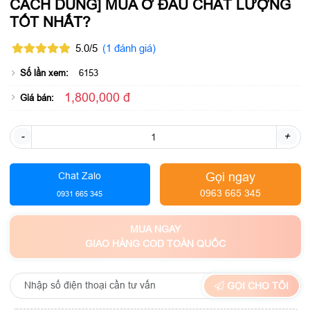
CÁCH DÙNG] MUA Ở ĐÂU CHẤT LƯỢNG
TỐT NHẤT?
5.0/5
(1 đánh giá)
Số lần xem:
6153
1,800,000 đ
Giá bán:
-
+
Gọi ngay
Chat Zalo
0963 665 345
0931 665 345
MUA NGAY
GIAO HÀNG COD TOÀN QUỐC
GỌI CHO TÔI