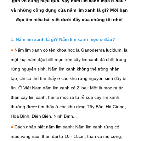
gan vô cùng hiệu quả. Vậy nấm lim xanh mọc ở đâu?
và những công dụng của nấm lim xanh là gì? Mời bạn
đọc tìm hiểu bài viết dưới đây của chúng tôi nhé!
1. Nấm lim xanh là gì? Nấm lim xanh mọc ở đâu?
●
Nấm lim xanh có tên khoa học là Ganoderma lucidum, là
một loại nấm đặc biệt mọc trên cây lim xanh đã chết trong
rừng nguyên sinh. Nấm lim xanh không thể trồng nhân
tạo, chỉ có thể tìm thấy ở các khu rừng nguyên sinh đầy bí
ẩn. Ở Việt Nam nấm lim xanh có 2 loại: Một là mọc ra từ
thân cây lim xanh, hai là mọc ra từ rễ của cây lim xanh,
thường được tìm thấy ở các khu rừng Tây Bắc, Hà Giang,
Hòa Bình, Điện Biên, Ninh Bình...
●
Cách nhận biết nấm lim xanh: Nấm lim xanh rừng có
màu vàng nâu, thân dài từ 10 - 15cm, thân và mũ cứng,