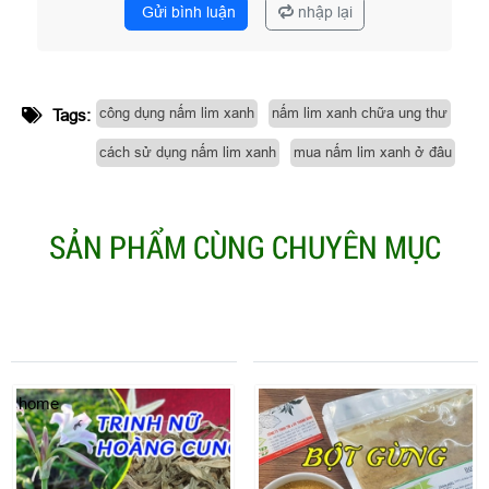
Gửi bình luận
nhập lại
công dụng nấm lim xanh
nấm lim xanh chữa ung thư
Tags:
cách sử dụng nấm lim xanh
mua nấm lim xanh ở đâu
SẢN PHẨM CÙNG CHUYÊN MỤC
home