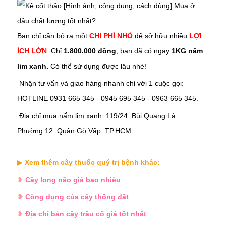
Bạn chỉ cần bỏ ra một
CHI PHÍ NHỎ
để sở hữu nhiều
LỢI
ÍCH LỚN
: Chỉ
1.800.000 đồng
, bạn đã có ngay
1KG nấm
lim xanh.
Có thể sử dụng được lâu nhé!
Nhận tư vấn và giao hàng nhanh chỉ với 1 cuộc gọi:
HOTLINE 0931 665 345 - 0945 695 345 - 0963 665 345.
Địa chỉ mua
nấm lim xanh
:
119/24. Bùi Quang Là.
Phường 12. Quận Gò Vấp. TP.HCM
▶
Xem thêm cây thuốc quý trị bệnh khác:
❥
Cây long não giá bao nhiêu
❥
Công dụng của cây thông đất
❥
Địa chỉ bán cây trâu cổ giá tốt nhất