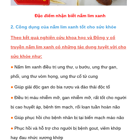
Đặc điểm nhận biết nấm lim xanh
2. Công dụng của nấm lim xanh tốt cho sức khỏe
Theo kết quả nghiên cứu khoa học và Đông y cổ
truyền nấm lim xanh có những tác dụng tuyệt vời cho
sức khỏe như:
●
Nấm lim xanh điều trị ung thư,
u bướu
,
ung thư gan,
phổi, ung thư vòm họng,
ung thư cổ tử cung
●
Giúp giải độc gan do bia rượu và đào thải độc tố
●
Điều trị máu nhiễm mỡ,
gan nhiễm mỡ,
rất tốt cho người
bị cao huyết áp, bệnh tim mạch, rối loạn tuần hoàn não
●
Giúp phục hồi cho bệnh nhân bị tại biến mạch máo não
●
Phục hồi và hỗ trợ cho người bị bệnh gout, viêm khớp
hay
đau nhức xương khớp