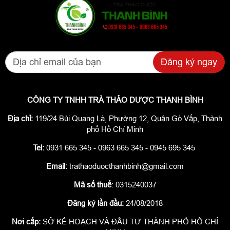
Đăng ký ngay
CÔNG TY TNHH TRÀ THẢO DƯỢC THANH BÌNH
Địa chỉ:
119/24 Bùi Quang Là, Phường 12, Quận Gò Vấp, Thành
phố Hồ Chí Minh
Tel:
0931 665 345 - 0963 665 345 - 0945 695 345
Email:
trathaoduocthanhbinh@gmail.com
Mã số thuế
: 0315240037
Đăng ký lần đầu:
24/08/2018
Nơi cấp:
SỞ KẾ HOẠCH VÀ ĐẦU TƯ THÀNH PHỐ HỒ CHÍ