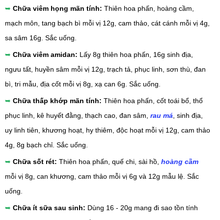
➥
Chữa viêm họng mãn tính:
Thiên hoa phấn, hoàng cầm,
mạch môn, tang bạch bì mỗi vị 12g, cam thảo, cát cánh mỗi vị 4g,
sa sâm 16g. Sắc uống.
➥
Chữa viêm amidan:
Lấy 8g thiên hoa phấn, 16g sinh địa,
ngưu tất, huyền sâm mỗi vị 12g, trạch tả, phục linh, sơn thù, đan
bì, tri mẫu, địa cốt mỗi vị 8g, xạ can 6g. Sắc uống.
➥
Chữa thấp khớp mãn tính:
Thiên hoa phấn, cốt toái bổ, thổ
phục linh, kê huyết đằng, thạch cao, đan sâm,
rau má
, sinh địa,
uy linh tiên, khương hoạt, hy thiêm, độc hoạt mỗi vị 12g, cam thảo
4g, 8g bạch chỉ. Sắc uống.
➥
Chữa sốt rét:
Thiên hoa phấn, quế chi, sài hồ,
hoàng cầm
mỗi vị 8g, can khương, cam thảo mỗi vị 6g và 12g mẫu lệ. Sắc
uống.
➥
Chữa ít sữa sau sinh:
Dùng 16 - 20g mang đi sao tồn tính