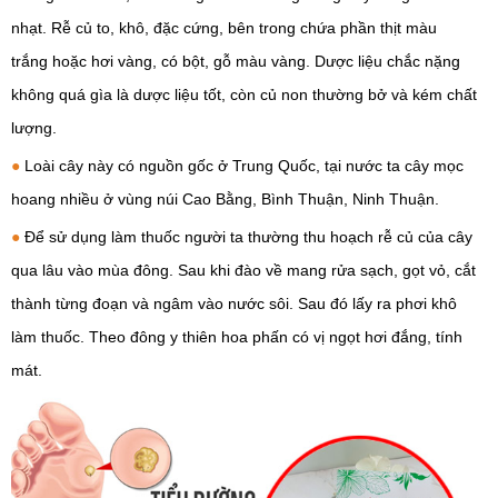
nhạt. Rễ củ to, khô, đặc cứng, bên trong chứa phần thịt màu
trắng hoặc hơi vàng, có bột, gỗ màu vàng. Dược liệu chắc nặng
không quá gìa là dược liệu tốt, còn củ non thường bở và kém chất
lượng.
●
Loài cây này có nguồn gốc ở Trung Quốc, tại nước ta cây mọc
hoang nhiều ở vùng núi Cao Bằng, Bình Thuận, Ninh Thuận.
●
Để sử dụng làm thuốc người ta thường thu hoạch rễ củ của cây
qua lâu vào mùa đông. Sau khi đào về mang rửa sạch, gọt vỏ, cắt
thành từng đoạn và ngâm vào nước sôi. Sau đó lấy ra phơi khô
làm thuốc. Theo đông y thiên hoa phấn có vị ngọt hơi đắng, tính
mát.