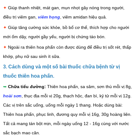
✦
Giúp thanh nhiệt, mát gan, mụn nhọt gây nóng trong người,
điều trị viêm gan,
viêm họng
, viêm amidan hiệu quả.
✦
Giúp tăng cường sức khỏe, bồ bổ cơ thể, thích hợp cho người
mới ốm dậy, người gầy yếu, người bị chứng táo bón.
✦
Ngoài ra thiên hoa phấn còn được dùng để điều trị sốt rét, thấp
khớp, phụ nữ sau sinh ít sữa.
3. Cách dùng và một số bài thuốc chữa bệnh từ vị
thuốc thiên hoa phấn.
➥
Chữa tiểu đường:
Thiên hoa phấn, sa sâm, sơn thù mỗi vị 8g,
hoài sơn
, thục địa mỗi vị 20g, thạch hộc, đan bì, kỷ tử mỗi vị 12g.
Các vị trên sắc uống, uống mỗi ngày 1 thang. Hoặc dùng bài:
Thiên hoa phấn, phục linh, đương quy mỗi vị 16g, 30g hoàng liên.
Tất cả mang tán bột mịn, mỗi ngày uống 12 - 16g cùng với nước
sắc bạch mao căn.