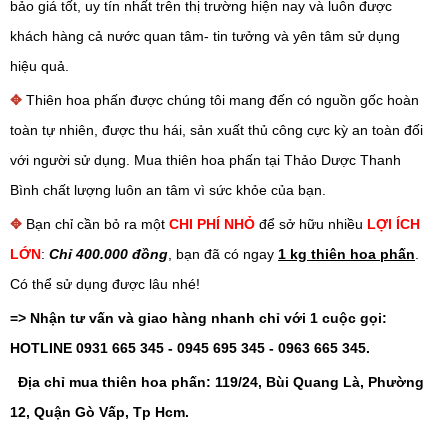
bảo giá tốt, uy tín nhất trên thị trường hiện nay và luôn được
khách hàng cả nước quan tâm- tin tưởng và yên tâm sử dụng
hiệu quả.
✥
Thiên hoa phấn được chúng tôi mang đến có nguồn gốc hoàn
toàn tự nhiên, được thu hái, sản xuất thủ công cực kỳ an toàn đối
với người sử dụng. Mua thiên hoa phấn tại Thảo Dược Thanh
Bình chất lượng luôn an tâm vì sức khỏe của bạn.
✥
Bạn chỉ cần bỏ ra một
CHI PHÍ NHỎ
để sở hữu nhiều
LỢI ÍCH
LỚN
:
Chỉ 400.000 đồng
, bạn đã có ngay
1 kg thiên hoa phấn
.
Có thể sử dụng được lâu nhé!
=> Nhận tư vấn và giao hàng nhanh chỉ với 1 cuộc gọi:
HOTLINE 0931 665 345 - 0945 695 345 - 0963 665 345.
Địa chỉ mua thiên hoa phấn: 119/24, Bùi Quang Là, Phường
12, Quận Gò Vấp, Tp Hcm.