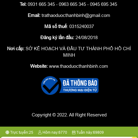
Tel:
0931 665 345 - 0963 665 345 - 0945 695 345
Email:
trathaoduocthanhbinh@gmail.com
Mã số thuế
: 0315240037
Đăng ký lần đầu:
24/08/2018
Nơi cấp:
SỞ KẾ HOẠCH VÀ ĐẦU TƯ THÀNH PHỐ HỒ CHÍ
MINH
Website:
www.thaoduocthanhbinh.com
Copyright © 2022. All Right Reserved
Trực tuyến:
25
Hôm nay:
6770
Tuần này:
69809