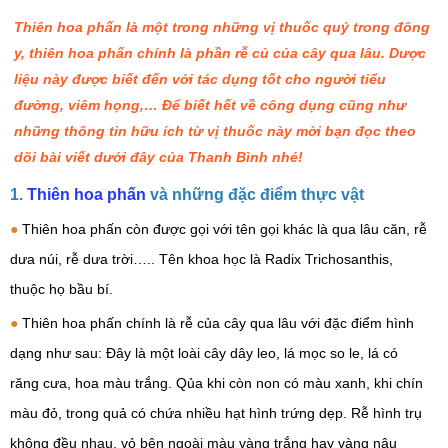
Thiên hoa phấn là một trong những vị thuốc quý trong đông
y, thiên hoa phấn chính là phần rễ củ của cây qua lâu. Dược
liệu này được biết đến với tác dụng tốt cho người tiểu
đường, viêm họng,… Để biết hết về công dụng cũng như
những thông tin hữu ích từ vị thuốc này mời bạn đọc theo
dõi bài viết dưới đây của Thanh Bình nhé!
1.
Thiên hoa phấn
và những đặc điểm thực vật
●
Thiên hoa phấn còn được gọi với tên gọi khác là qua lâu căn, rễ
dưa núi, rễ dưa trời….. Tên khoa học là Radix Trichosanthis,
thuộc họ bầu bí.
●
Thiên hoa phấn chính là rễ của cây qua lâu với đặc điểm hình
dạng như sau: Đây là một loài cây dây leo, lá mọc so le, lá có
răng cưa, hoa màu trắng. Qủa khi còn non có màu xanh, khi chín
màu đỏ, trong quả có chứa nhiều hạt hình trứng dẹp.
Rễ hình trụ
không đều nhau, vỏ bên ngoài màu vàng trắng hay vàng nâu