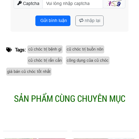
Captcha
Gửi bình luận
nhập lại
củ chóc trị bệnh gì
củ chóc trị buồn nôn
Tags:
củ chóc trị rắn cắn
công dụng của củ chóc
giá bán củ chóc tốt nhất
SẢN PHẨM CÙNG CHUYÊN MỤC