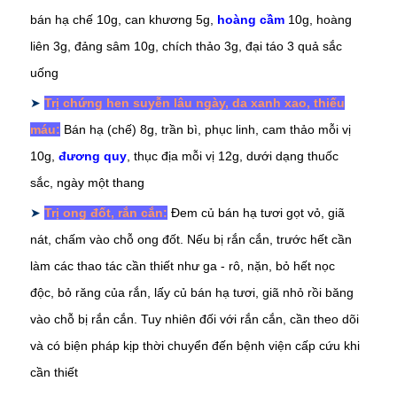
bán hạ chế 10g, can khương 5g,
hoàng cầm
10g, hoàng
liên 3g, đ
ảng sâm
10g, chích thảo 3g, đ
ại táo
3 quả sắc
uống
➤
Trị chứng hen suyễn lâu ngày, da xanh xao, thiếu
máu:
Bán hạ (chế) 8g, trần bì, phục linh, cam thảo mỗi vị
10g,
đương quy
,
thục địa mỗi vị 12g, dưới dạng thuốc
sắc, ngày một thang
➤
Trị ong đốt, rắn cắn:
Đem củ bán hạ tươi gọt vỏ, giã
nát, chấm vào chỗ ong đốt. Nếu bị rắn cắn, trước hết cần
làm các thao tác cần thiết như ga - rô, nặn, bỏ hết nọc
độc, bỏ răng của rắn, lấy củ bán hạ tươi, giã nhỏ rồi băng
vào chỗ bị rắn cắn. Tuy nhiên đối với rắn cắn, cần theo dõi
và có biện pháp kịp thời chuyển đến bệnh viện cấp cứu khi
cần thiết