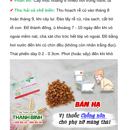
✔
Phân bố:
Cây mọc hoang ở nhiều nơi trong nước ta
✔
Thu hái và chế biến:
Thu hoạch rễ củ vào tháng 8
hoặc tháng 9, khi cây lụi. Đào lấy rễ củ, rửa sạch, cắt bỏ
rễ con. Đổ thành đống, ủ khoảng 7 - 10 ngày đến khi vỏ
ngoài mềm nát, chà xát cho tróc hết lớp vỏ ngoài. Đồ bằng
hơi nước đến khi củ chín đều (không còn nhân trắng đục).
Thái phiến dày 0.2 - 0.3cm. Phơi (hoặc sấy) đến khi khô