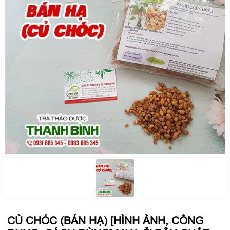
CỦ CHÓC (BÁN HẠ) [HÌNH ẢNH, CÔNG