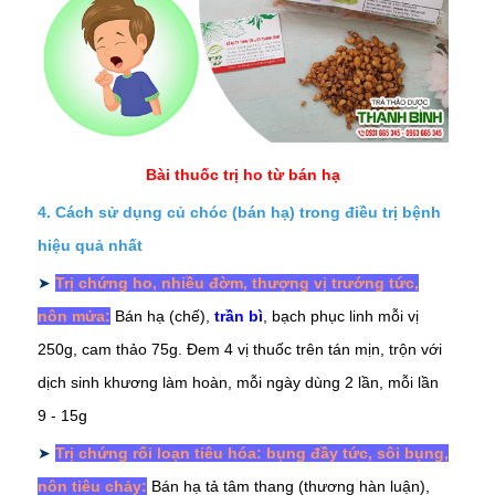
Bài thuốc trị ho từ bán hạ
4. Cách sử dụng củ chóc (bán hạ) trong điều trị bệnh
hiệu quả nhất
➤
Trị chứng ho, nhiều đờm, thượng vị trướng tức,
nôn mửa:
Bán hạ (chế),
trần bì
, bạch phục linh mỗi vị
250g,
cam thảo
75g. Đem 4 vị thuốc trên tán mịn, trộn với
dịch sinh khương làm hoàn, mỗi ngày dùng 2 lần, mỗi lần
9 - 15g
➤
Trị chứng rối loạn tiêu hóa: bụng đầy tức, sôi bụng,
nôn tiêu chảy:
Bán hạ tả tâm thang (thương hàn luận),