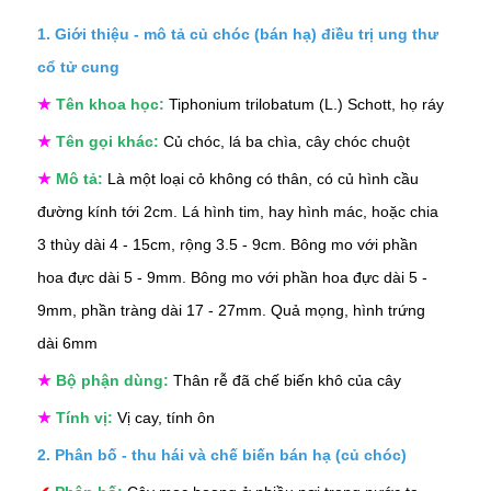
1. Giới thiệu - mô tả củ chóc (bán hạ) điều trị ung thư
cổ tử cung
★
Tên khoa học:
Tiphonium trilobatum (L.) Schott, họ ráy
★
Tên gọi khác:
Củ chóc, lá ba chìa, cây chóc chuột
★
Mô tả:
Là một loại cỏ không có thân, có củ hình cầu
đường kính tới 2cm. Lá hình tim, hay hình mác, hoặc chia
3 thùy dài 4 - 15cm, rộng 3.5 - 9cm. Bông mo với phần
hoa đực dài 5 - 9mm. Bông mo với phần hoa đực dài 5 -
9mm, phần tràng dài 17 - 27mm. Quả mọng, hình trứng
dài 6mm
★
Bộ phận dùng:
Thân rễ đã chế biến khô của cây
★
Tính vị:
Vị cay, tính ôn
2. Phân bố - thu hái và chế biến bán hạ (củ chóc)