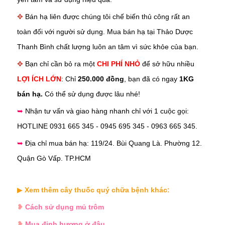
✥
B
án
hạ
liên
được chúng tôi chế biến thủ công rất an
toàn đối với người sử dụng. Mua
bán
hạ
tại Thảo Dược
Thanh Bình chất lượng luôn an tâm vì sức khỏe của bạn.
✥
Bạn chỉ cần bỏ ra một
CHI PHÍ NHỎ
để sở hữu nhiều
LỢI ÍCH LỚN
: Chỉ
250.000 đồng
, bạn đã có ngay
1KG
bán hạ.
Có thể sử dụng được lâu nhé!
➥
Nhận tư vấn và giao hàng nhanh chỉ với 1 cuộc gọi:
HOTLINE 0931 665 345 - 0945 695 345 - 0963 665 345.
➥
Địa chỉ mua
bán
hạ
:
119/24. Bùi Quang Là. Phường 12.
Quận Gò Vấp. TP.HCM
▶
Xem thêm cây thuốc quý chữa bệnh khác:
❥
Cách sử dụng mủ trôm
❥
Mua đinh hương ở đâu