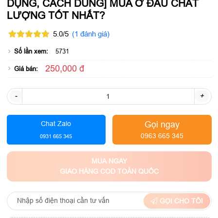
DỤNG, CÁCH DÙNG] MUA Ở ĐÂU CHẤT
LƯỢNG TỐT NHẤT?
5.0/5
(1 đánh giá)
Số lần xem:
5731
250,000 đ
Giá bán:
-
+
Gọi ngay
Chat Zalo
0963 665 345
0931 665 345
MUA NGAY
GIAO HÀNG COD TOÀN QUỐC
GỌI CHO TÔI