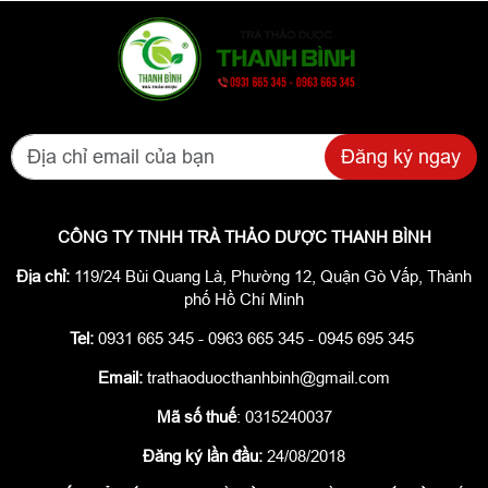
Đăng ký ngay
CÔNG TY TNHH TRÀ THẢO DƯỢC THANH BÌNH
Địa chỉ:
119/24 Bùi Quang Là, Phường 12, Quận Gò Vấp, Thành
phố Hồ Chí Minh
Tel:
0931 665 345 - 0963 665 345 - 0945 695 345
Email:
trathaoduocthanhbinh@gmail.com
Mã số thuế
: 0315240037
Đăng ký lần đầu:
24/08/2018