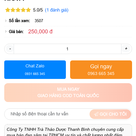
5.0/5
(1 đánh giá)
Số lần xem:
3507
250,000 đ
Giá bán:
-
+
Gọi ngay
Chat Zalo
0963 665 345
0931 665 345
MUA NGAY
GIAO HÀNG COD TOÀN QUỐC
GỌI CHO TÔI
Công Ty TNHH Trà Thảo Dược Thanh Bình chuyên cung cấp
mua bán đan sâm tại TPHCM uy tín và chất lượng nhất đảm