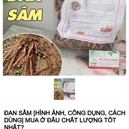
ĐAN SÂM [HÌNH ẢNH, CÔNG DỤNG, CÁCH
DÙNG] MUA Ở ĐÂU CHẤT LƯỢNG TỐT
NHẤT?