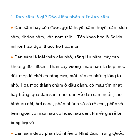
1. Đan sâm là gì? Đặc điểm nhận biết đan sâm
●
Đan sâm hay
còn được gọi là huyết sâm, huyết căn, xích
sâm, tử đan sâm, vân nam thử… Tên khoa học là Salvia
miltiorrhiza Bge, thuộc họ hoa môi
●
Đan sâm là loài thân cây nhỏ, sống lâu năm, cây cao
khoảng 30 - 80cm. Thân cây vuông, màu nâu, lá kép mọc
đối, mép lá chét có răng cưa, mặt trên có những lông tơ
nhỏ. Hoa mọc thành chùm ở đầu cành, có màu tím nhạt
hay trắng, quả đan sâm nhỏ, dài. Rễ đan sâm ngắn, thô,
hình trụ dài, hơi cong, phân nhánh và có rễ con, phần vỏ
bên ngoài có màu nâu đỏ hoặc nâu đen, khi về già rễ bị
bong lớp vỏ
●
Đan sâm được phân bố nhiều ở Nhật Bản, Trung Quốc,