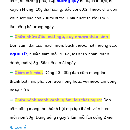
sâm, 6g hương phụ, 10g
đương quy
5g bạch thược, 5g
xuyên khung, 10g địa hoàng. Sắc với 600ml nước cho đến
khi nước sắc còn 200ml nước. Chia nước thuốc làm 3
lần uống hết trong ngày
➥
Chữa nhức đầu, mất ngủ, suy nhược thần kinh:
Đan sâm, đại táo, mạch môn, bạch thược, hạt muồng sao,
ngưu tất
, huyền sâm mỗi vị 16g, toan táo nhân, dành
dành, mỗi vị 8g. Sắc uống mỗi ngày
➥
Giảm mỡ máu:
Dùng 20 - 30g đan sâm mang tán
thành bột mịn, pha với rượu nóng hoặc với nước ấm uống
ngày 2 lần
➥
Chữa bệnh mạch vành, giảm đau thắt ngực:
Đan
sâm sống mang tán thành bột mịn tạo thành viên hoàn,
mỗi viên 30g. Dùng uống ngày 3 lần, mỗi lần uống 2 viên
4. Lưu ý