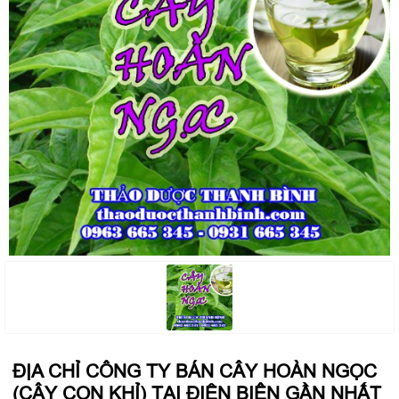
ĐỊA CHỈ CÔNG TY BÁN CÂY HOÀN NGỌC
(CÂY CON KHỈ) TẠI ĐIỆN BIÊN GẦN NHẤT