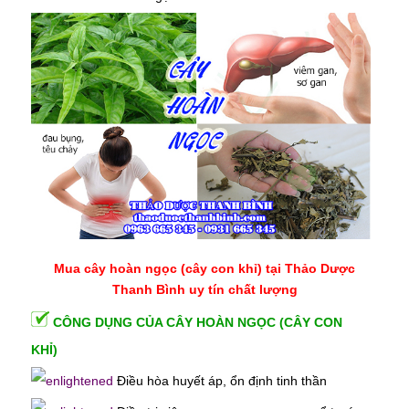
Mua cây hoàn ngọc (cây con khỉ)
tại Thảo Dược
Thanh Bình uy tín chất lượng
CÔNG DỤNG CỦA CÂY HOÀN NGỌC (CÂY CON
KHỈ)
Điều hòa huyết áp
, ổn định tinh thần