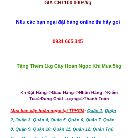
GIÁ CHỈ 100.000₫/kg
Nếu các bạn ngại đặt hàng online thì hãy gọi
0931 665 345
Tặng Thêm 1kg Cây Hoàn Ngọc Khi Mua 5kg
Kh Đặt Hàng=>Giao Hàng=>Nhận Hàng=>Kiểm
Tra=>Đúng Chất Lượng=>Thanh Toán
Mua bán cây hoàn ngọc tại TPHCM
:
Quận 1
,
Quận
2
,
Quận 3
,
Quận 4
,
Quận 5
,
Quận 6
,
Quận 7
,
Quận
8
,
Quận 9
,
Quận 10
,
Quận 11
,
Quận 12
,
Quận Thủ