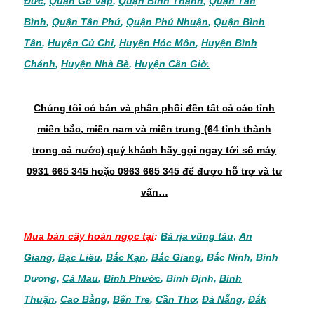
Đức
,
Quận Gò Vấp
,
Quận Bình Thạnh
,
Quận Tân
Bình
,
Quận Tân Phú
,
Quận Phú Nhuận
,
Quận Bình
Tân
,
Huyện Củ Chi
,
Huyện Hóc Môn
,
Huyện Bình
Chánh
,
Huyện Nhà Bè
,
Huyện Cần Giờ.
Chúng tôi có bán và phân phối đến tất cả các tỉnh
miền bắc, miền nam và miền trung (64 tỉnh thành
trong cả nước) quý khách hãy gọi ngay tới số máy
0931 665 345 hoặc 0963 665 345 để được hỗ trợ và tư
vấn…
Mua bán
cây
hoàn ngọc
tại
:
Bà rịa vũng tàu
,
An
Giang
,
Bạc Liêu
,
Bắc Kạn
,
Bắc Giang
,
Bắc Ninh
,
Bình
Dương
,
Cà Mau
,
Bình Phước
,
Bình Định
,
Bình
Thuận
,
Cao Bằng
,
Bến Tre
,
Cần Thơ
,
Đà Nẵng
,
Đắk