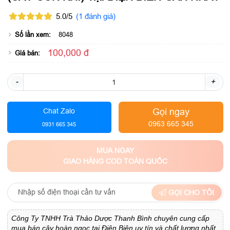
5.0/5
(1 đánh giá)
Số lần xem:
8048
100,000 đ
Giá bán:
-
+
Gọi ngay
Chat Zalo
0963 665 345
0931 665 345
MUA NGAY
GIAO HÀNG COD TOÀN QUỐC
GỌI CHO TÔI
Công Ty TNHH Trà Thảo Dược Thanh Bình chuyên cung cấp
mua bán cây hoàn ngọc tại Điện Biên uy tín và chất lượng nhất