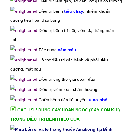
Điều trị
viêm gan
, sơ gan, xơ gan cổ trướng
Điều trị bệnh
tiêu chảy
, nhiễm khuẩn
đường tiêu hóa, đau bụng
Điều trị
bệnh trĩ nội
, viêm đại tràng mãn
tính
Tác dụng
cầm máu
Hỗ trợ điều trị các bệnh về phổi, tiểu
đường,
mất ngủ
Điều trị ung thư giai đoạn đầu
Điều trị viêm loét, chấn thương
Chữa bệnh tiền liệt tuyến,
u xơ phổi
CÁCH SỬ DỤNG CÂY HOÀN NGỌC (CÂY CON KHỈ)
TRONG ĐIỀU TRỊ BỆNH HIỆU QUẢ