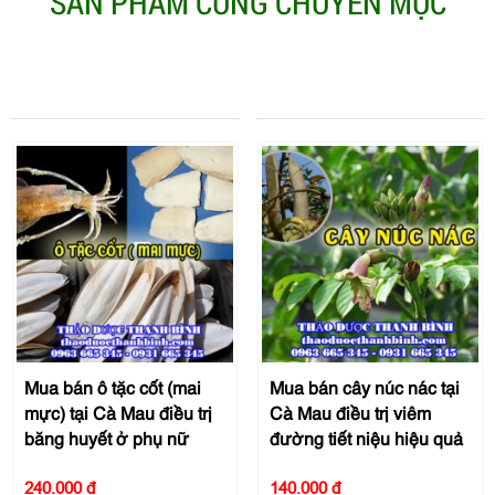
SẢN PHẨM CÙNG CHUYÊN MỤC
Mua bán ô tặc cốt (mai
Mua bán cây núc nác tại
mực) tại Cà Mau điều trị
Cà Mau điều trị viêm
băng huyết ở phụ nữ
đường tiết niệu hiệu quả
240.000 đ
140.000 đ