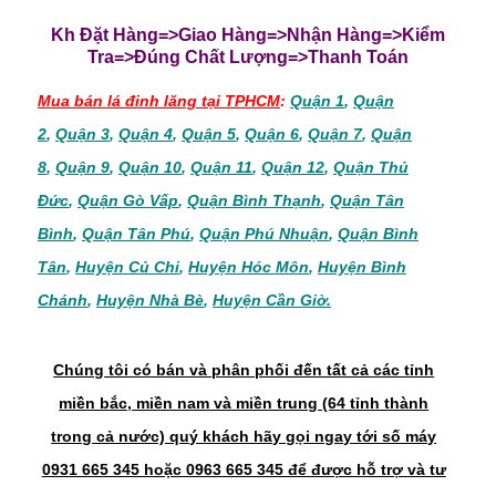
Kh Đặt Hàng=>Giao Hàng=>Nhận Hàng=>Kiểm
Tra=>Đúng Chất Lượng=>Thanh Toán
Mua bán lá đinh lăng tại TPHCM
:
Quận 1
,
Quận
2
,
Quận 3
,
Quận 4
,
Quận 5
,
Quận 6
,
Quận 7
,
Quận
8
,
Quận 9
,
Quận 10
,
Quận 11
,
Quận 12
,
Quận Thủ
Đức
,
Quận Gò Vấp
,
Quận Bình Thạnh
,
Quận Tân
Bình
,
Quận Tân Phú
,
Quận Phú Nhuận
,
Quận Bình
Tân
,
Huyện Củ Chi
,
Huyện Hóc Môn
,
Huyện Bình
Chánh
,
Huyện Nhà Bè
,
Huyện Cần Giờ.
Chúng tôi có bán và phân phối đến tất cả các tỉnh
miền bắc, miền nam và miền trung (64 tỉnh thành
trong cả nước) quý khách hãy gọi ngay tới số máy
0931 665 345 hoặc 0963 665 345 để được hỗ trợ và tư