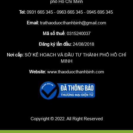
phố Hồ Chí Minh
Tel:
0931 665 345 - 0963 665 345 - 0945 695 345
Email:
trathaoduocthanhbinh@gmail.com
Mã số thuế
: 0315240037
Đăng ký lần đầu:
24/08/2018
Nơi cấp:
SỞ KẾ HOẠCH VÀ ĐẦU TƯ THÀNH PHỐ HỒ CHÍ
MINH
Website:
www.thaoduocthanhbinh.com
Copyright © 2022. All Right Reserved