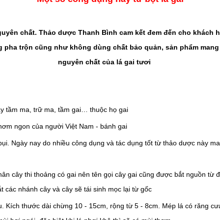
nguyên chất. Thảo dược Thanh Bình cam kết đem đến cho khách hà
ông pha trộn cũng như không dùng chất bảo quản, sản phẩm man
nguyên chất của lá gai tươi
ây tầm ma, trữ ma, tầm gai… thuộc họ gai
thơm ngon của người Việt Nam - bánh gai
ụi. Ngày nay do nhiều công dụng và tác dụng tốt từ thảo dược này m
hân cây thi thoảng có gai nên tên gọi cây gai cũng được bắt nguồn từ
t các nhánh cây và cây sẽ tái sinh mọc lại từ gốc
au. Kích thước dài chừng 10 - 15cm, rộng từ 5 - 8cm. Mép lá có răng cư