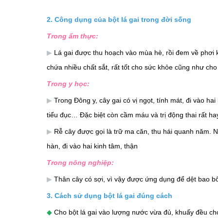
2
. Công dụng của bột lá gai trong đời sống
Trong ẩm thực:
▶
Lá gai được thu hoạch vào mùa hè, rồi đem về phơi k
chứa nhiều chất sắt, rất tốt cho sức khỏe cũng như ch
Trong y học:
▶
Trong Đông y, cây gai có vị ngọt, tính mát, đi vào ha
tiểu đục… Đặc biệt còn cầm máu và trị động thai rất ha
▶
Rễ cây được gọi là trữ ma căn, thu hái quanh năm. N
hàn, đi vào hai kinh tâm, thận
Trong nông nghiệp:
▶
Thân cây có sợi, vì vậy được ứng dụng để dệt bao bố,
3. Cách sử dụng bột lá gai đúng cách
◆
Cho bột lá gai vào lượng nước vừa đủ, khuấy đều cho