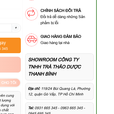
CHÍNH SÁCH ĐỔI TRẢ
Đổi trả dễ dàng những Sản
phẩm bị lỗi
+
GIAO HÀNG ĐẢM BẢO
gay
Giao hàng tại nhà
5 345
SHOWROOM CÔNG TY
TNHH TRÀ THẢO DƯỢC
THANH BÌNH
 CHO TÔI
Địa chỉ:
119/24 Bùi Quang Là, Phường
12, quận Gò Vấp, TP Hồ Chí Minh
yên cung
t lượng
 dụng với
Tel:
0931 665 345 - 0963 665 345 -
m chất
0945 695 345