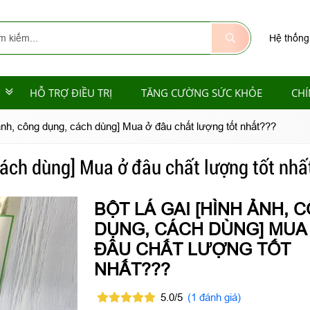
Hệ thống
M
HỖ TRỢ ĐIỀU TRỊ
TĂNG CƯỜNG SỨC KHỎE
CHÍ
 ảnh, công dụng, cách dùng] Mua ở đâu chất lượng tốt nhất???
 cách dùng] Mua ở đâu chất lượng tốt nhấ
BỘT LÁ GAI [HÌNH ẢNH, 
DỤNG, CÁCH DÙNG] MUA
ĐÂU CHẤT LƯỢNG TỐT
NHẤT???
5.0/5
(1 đánh giá)