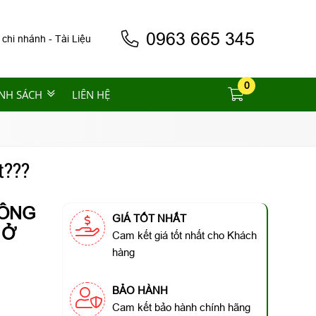
0963 665 345
 chi nhánh
-
Tài Liệu
0
NH SÁCH
LIÊN HỆ
t???
CÔNG
GIÁ TỐT NHẤT
 Ở
Cam kết giá tốt nhất cho Khách
hàng
BẢO HÀNH
Cam kết bảo hành chính hãng