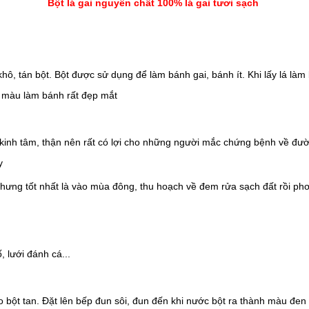
Bột lá gai nguyên chất 100% lá gai tươi sạch
hô, tán bột. Bột được sử dụng để làm bánh gai, bánh ít. Khi lấy lá là
o màu làm bánh rất đẹp mắt
i kinh tâm, thận nên rất có lợi cho những người mắc chứng bệnh về đường
y
hưng tốt nhất là vào mùa đông, thu hoạch về đem rửa sạch đất rồi phơi
 lưới đánh cá...
 bột tan. Đặt lên bếp đun sôi, đun đến khi nước bột ra thành màu đen