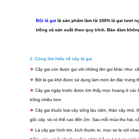
Bột lá gai
là sản phẩm làm từ 100% lá gai tươi 
trồng và sản xuất theo quy trình. Bảo đảm kh
1. Cùng tìm hiểu về cây lá gai
❖
Cây gai còn được gọi với những tên gọi khác như: c
❖
Bột lá gai khô được sử dụng làm món ăn đặc trưng 
❖
Cây gai ngày trước được tìm thấy mọc hoang ở các b
trồng nhiều hơn
❖
Cây gai thuộc loại cây sống lâu năm, thân cây nhỏ, t
gốc cây, và có thể cao đến 2m. Sau mỗi mùa thu hái, cắ
❖
Lá cây gai hình tim, kích thước to, mọc so le với nh