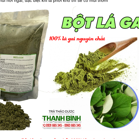
ùi hơi ngái, đặc biệt khi lá phơi khô thì sẽ có mùi thơm