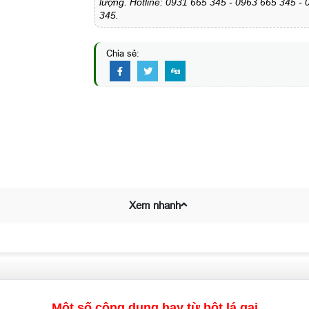
lượng. Hotline: 0931 665 345 - 0963 665 345 -
345.
Chia sẻ:
Xem nhanh
Một số công dụng hay từ bột lá gai