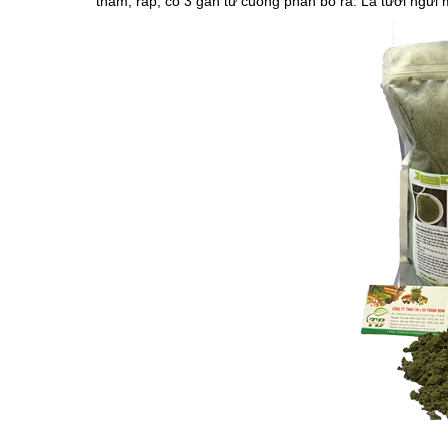
thẫm, ráp, có 3 gân từ cuống phân bổ ra. Lá tươi ngửi m