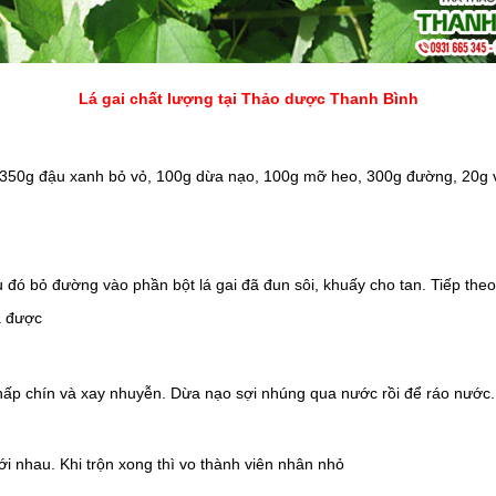
Lá gai chất lượng tại Thảo dược Thanh Bình
i, 350g đậu xanh bỏ vỏ, 100g dừa nạo, 100g mỡ heo, 300g đường, 20g 
u đó bỏ đường vào phần bột lá gai đã đun sôi, khuấy cho tan. Tiếp theo
à được
p chín và xay nhuyễn. Dừa nạo sợi nhúng qua nước rồi để ráo nước. Th
với nhau. Khi trộn xong thì vo thành viên nhân nhỏ