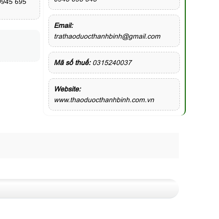
 0945 695
Email:
trathaoduocthanhbinh@gmail.com
Mã số thuế:
0315240037
Website:
www.thaoduocthanhbinh.com.vn