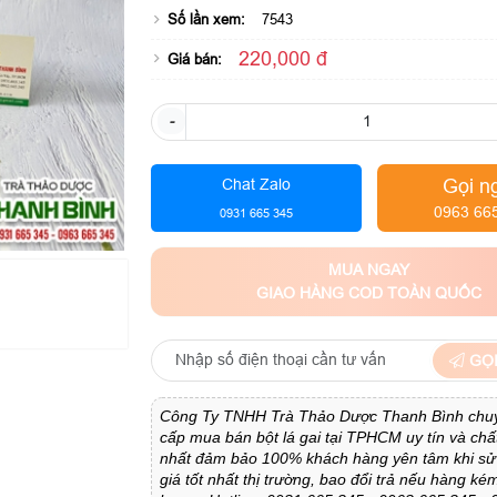
Số lần xem:
7543
220,000 đ
Giá bán:
-
Gọi n
Chat Zalo
0963 66
0931 665 345
MUA NGAY
GIAO HÀNG COD TOÀN QUỐC
GỌI
Công Ty TNHH Trà Thảo Dược Thanh Bình chu
cấp mua bán bột lá gai tại TPHCM uy tín và chấ
nhất đảm bảo 100% khách hàng yên tâm khi sử
giá tốt nhất thị trường, bao đổi trả nếu hàng ké