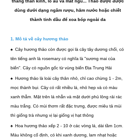
thẳng thần kinh, lo âu và mất ngủ... Thảo dược được
dùng dưới dạng ngâm rượu, hãm nước hoặc chiết
thành tinh dầu để xoa bóp ngoài da
1. Mô tả về cây hương thảo
♠ Cây hương thảo còn được gọi là cây tây dương chổi, có
tên tiếng anh là rosemary có nghĩa là "sương mai của
biển". Cây có nguồn gốc từ vùng biển Địa Trung Hải
♠ Hương thảo là loài cây thân nhỏ, chỉ cao chừng 1 - 2m,
mọc thành bụi. Cây có rất nhiều lá, nhỏ hẹp và có màu
xanh thẫm. Mặt trên lá nhẵn và mặt dưới phủ lông rải rác
màu trắng. Có mùi thơm rất đặc trưng, được miêu tả mùi
thì giống trà nhưng vị lại giống vị hạt thông
♠ Hoa hương thảo xếp 2 - 10 ở các vòng lá, dài tầm 1cm.
Màu không cố định, có khi xanh dương, lam nhạt hoặc