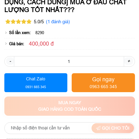
DỤNG, CÁCH DÙNG] MUA Ở ĐÂU CHẤT
LƯỢNG TỐT NHẤT???
5.0/5
(1 đánh giá)
Số lần xem:
8290
400,000 đ
Giá bán:
-
+
Gọi ngay
Chat Zalo
0963 665 345
0931 665 345
MUA NGAY
GIAO HÀNG COD TOÀN QUỐC
GỌI CHO TÔI