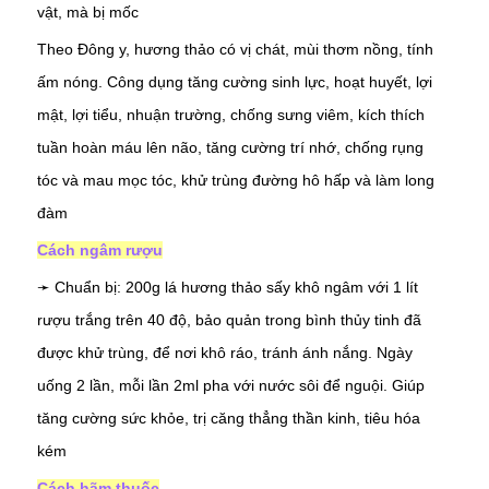
vật, mà bị mốc
Theo Đông y, hương thảo có vị chát, mùi thơm nồng, tính
ấm nóng. Công dụng tăng cường sinh lực, hoạt huyết, lợi
mật, lợi tiểu, nhuận trường, chống sưng viêm, kích thích
tuần hoàn máu lên não, tăng cường trí nhớ, chống rụng
tóc và mau mọc tóc, khử trùng đường hô hấp và làm long
đàm
Cách ngâm rượu
➛ Chuẩn bị: 200g lá hương thảo sấy khô ngâm với 1 lít
rượu trắng trên 40 độ, bảo quản trong bình thủy tinh đã
được khử trùng, để nơi khô ráo, tránh ánh nắng. Ngày
uống 2 lần, mỗi lần 2ml pha với nước sôi để nguội. Giúp
tăng cường sức khỏe, trị căng thẳng thần kinh, tiêu hóa
kém
Cách hãm thuốc