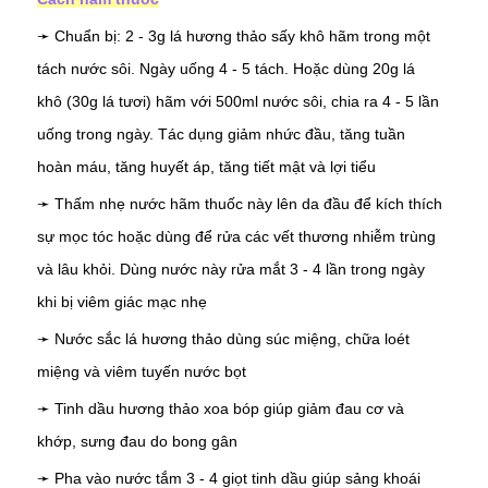
➛ Chuẩn bị: 2 - 3g lá hương thảo sấy khô hãm trong một
tách nước sôi. Ngày uống 4 - 5 tách. Hoặc dùng 20g lá
khô (30g lá tươi) hãm với 500ml nước sôi, chia ra 4 - 5 lần
uống trong ngày. Tác dụng giảm nhức đầu, tăng tuần
hoàn máu, tăng huyết áp, tăng tiết mật và lợi tiểu
➛
Thấm nhẹ nước hãm thuốc này lên da đầu để kích thích
sự mọc tóc hoặc dùng để rửa các vết thương nhiễm trùng
và lâu khỏi. Dùng nước này rửa mắt 3 - 4 lần trong ngày
khi bị viêm giác mạc nhẹ
➛ Nước sắc lá hương thảo dùng súc miệng, chữa loét
miệng và viêm tuyến nước bọt
➛ Tinh dầu hương thảo xoa bóp giúp giảm đau cơ và
khớp, sưng đau do bong gân
➛ Pha vào nước tắm 3 - 4 giọt tinh dầu giúp sảng khoái