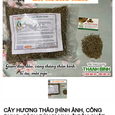
CÂY HƯƠNG THẢO [HÌNH ẢNH, CÔNG