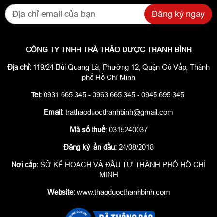
Đăng ký ngay
CÔNG TY TNHH TRÀ THẢO DƯỢC THANH BÌNH
Địa chỉ:
119/24 Bùi Quang Là, Phường 12, Quận Gò Vấp, Thành
phố Hồ Chí Minh
Tel:
0931 665 345 - 0963 665 345 - 0945 695 345
Email:
trathaoduocthanhbinh@gmail.com
Mã số thuế
: 0315240037
Đăng ký lần đầu:
24/08/2018
Nơi cấp:
SỞ KẾ HOẠCH VÀ ĐẦU TƯ THÀNH PHỐ HỒ CHÍ
MINH
Website:
www.thaoduocthanhbinh.com