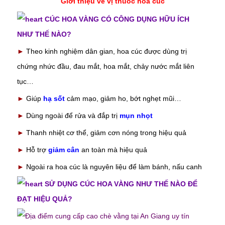
Giới thiệu về vị thuốc hoa cúc
CÚC HOA VÀNG CÓ CÔNG DỤNG HỮU ÍCH
NHƯ THẾ NÀO?
►
Theo kinh nghiệm dân gian, hoa cúc được dùng trị
chứng nhức đầu, đau mắt, hoa mắt, chảy nước mắt liên
tục…
►
Giúp
hạ sốt
cảm mạo, giảm ho, bớt nghẹt mũi…
►
Dùng ngoài để rửa và đắp trị
mụn nhọt
►
Thanh nhiệt cơ thể, giảm cơn nóng trong hiệu quả
►
Hỗ trợ
giảm cân
an toàn mà hiệu quả
►
Ngoài ra hoa cúc là nguyên liệu để làm bánh, nấu canh
SỬ DỤNG CÚC HOA VÀNG NHƯ THẾ NÀO ĐỂ
ĐẠT HIỆU QUẢ?