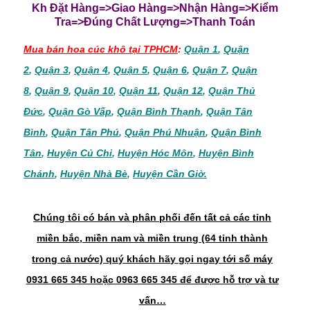
Kh Đặt Hàng=>Giao Hàng=>Nhận Hàng=>Kiểm
Tra=>Đúng Chất Lượng=>Thanh Toán
Mua bán hoa cúc khô tại TPHCM
:
Quận 1
,
Quận
2
,
Quận 3
,
Quận 4
,
Quận 5
,
Quận 6
,
Quận 7
,
Quận
8
,
Quận 9
,
Quận 10
,
Quận 11
,
Quận 12
,
Quận Thủ
Đức
,
Quận Gò Vấp
,
Quận Bình Thạnh
,
Quận Tân
Bình
,
Quận Tân Phú
,
Quận Phú Nhuận
,
Quận Bình
Tân
,
Huyện Củ Chi
,
Huyện Hóc Môn
,
Huyện Bình
Chánh
,
Huyện Nhà Bè
,
Huyện Cần Giờ.
Chúng tôi có bán và phân phối đến tất cả các tỉnh
miền bắc, miền nam và miền trung (64 tỉnh thành
trong cả nước) quý khách hãy gọi ngay tới số máy
0931 665 345 hoặc 0963 665 345 để được hỗ trợ và tư
vấn…