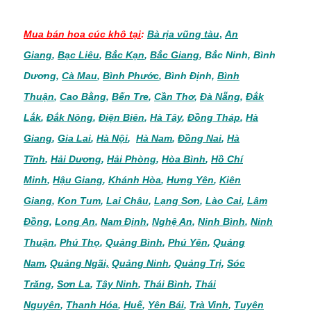
Mua bán hoa cúc khô
tại
:
Bà rịa vũng tàu
,
An
Giang
,
Bạc Liêu
,
Bắc Kạn
,
Bắc Giang
,
Bắc Ninh
,
Bình
Dương
,
Cà Mau
,
Bình Phước
,
Bình Định
,
Bình
Thuận
,
Cao Bằng
,
Bến Tre
,
Cần Thơ
,
Đà Nẵng
,
Đắk
Lắk
,
Đắk Nông
,
Điện Biên
,
Hà Tây
,
Đồng Tháp
,
Hà
Giang
,
Gia Lai
,
Hà Nội
,
Hà Nam
,
Đồng Nai
,
Hà
Tĩnh
,
Hải Dương
,
Hải Phòng
,
Hòa Bình
,
Hồ Chí
Minh
,
Hậu Giang
,
Khánh Hòa
,
Hưng Yên
,
Kiên
Giang
,
Kon Tum
,
Lai Châu
,
Lạng Sơn
,
Lào Cai
,
Lâm
Đồng
,
Long An
,
Nam Định
,
Nghệ An
,
Ninh Bình
,
Ninh
Thuận
,
Phú Thọ
,
Quảng Bình
,
Phú Yên
,
Quảng
Nam
,
Quảng Ngãi,
Quảng Ninh
,
Quảng Trị
,
Sóc
Trăng
,
Sơn La
,
Tây Ninh
,
Thái Bình
,
Thái
Nguyên
,
Thanh Hóa
,
Huế
,
Yên Bái
,
Trà Vinh
,
Tuyên