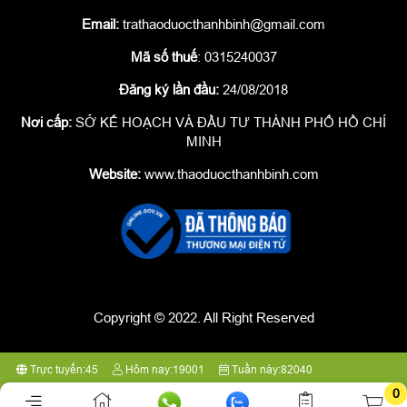
Email:
trathaoduocthanhbinh@gmail.com
Mã số thuế
: 0315240037
Đăng ký lần đầu:
24/08/2018
Nơi cấp:
SỞ KẾ HOẠCH VÀ ĐẦU TƯ THÀNH PHỐ HỒ CHÍ
MINH
Website:
www.thaoduocthanhbinh.com
Copyright © 2022. All Right Reserved
Trực tuyến:
45
Hôm nay:
19001
Tuần này:
82040
0
Tất cả:
7099510