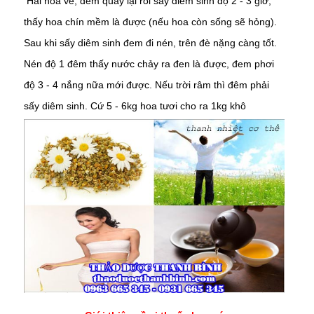
Hái hoa về, đem quay lại rồi sấy diêm sinh độ 2 - 3 giờ,
thấy hoa chín mềm là được (nếu hoa còn sống sẽ hỏng).
Sau khi sấy diêm sinh đem đi nén, trên đè nặng càng tốt.
Nén độ 1 đêm thấy nước chảy ra đen là được, đem phơi
độ 3 - 4 nắng nữa mới được. Nếu trời râm thì đêm phải
sấy diêm sinh. Cứ 5 - 6kg hoa tươi cho ra 1kg khô