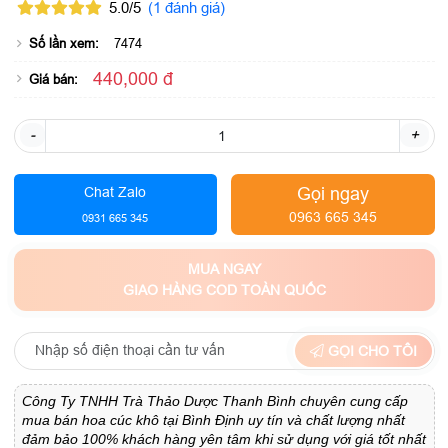
5.0/5
(1 đánh giá)
Số lần xem:
7474
440,000 đ
Giá bán:
-
+
Gọi ngay
Chat Zalo
0963 665 345
0931 665 345
MUA NGAY
GIAO HÀNG COD TOÀN QUỐC
GỌI CHO TÔI
Công Ty TNHH Trà Thảo Dược Thanh Bình chuyên cung cấp
mua bán hoa cúc khô tại Bình Định uy tín và chất lượng nhất
đảm bảo 100% khách hàng yên tâm khi sử dụng với giá tốt nhất