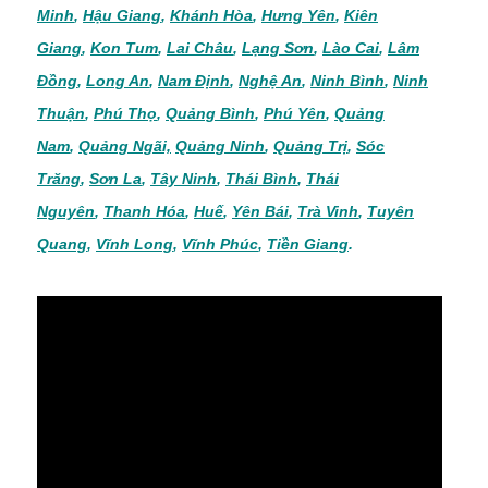
Minh
,
Hậu Giang
,
Khánh Hòa
,
Hưng Yên
,
Kiên
Giang
,
Kon Tum
,
Lai Châu
,
Lạng Sơn
,
Lào Cai
,
Lâm
Đồng
,
Long An
,
Nam Định
,
Nghệ An
,
Ninh Bình
,
Ninh
Thuận
,
Phú Thọ
,
Quảng Bình
,
Phú Yên
,
Quảng
Nam
,
Quảng Ngãi,
Quảng Ninh
,
Quảng Trị
,
Sóc
Trăng
,
Sơn La
,
Tây Ninh
,
Thái Bình
,
Thái
Nguyên
,
Thanh Hóa
,
Huế
,
Yên Bái
,
Trà Vinh
,
Tuyên
Quang
,
Vĩnh Long
,
Vĩnh Phúc
,
Tiền Giang
.