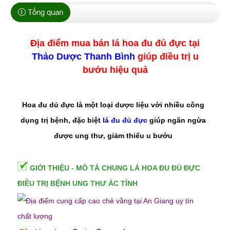
Tổng quan
Địa điểm mua bán lá hoa đu đủ đực tại
Thảo Dược Thanh Bình
giúp điều trị u
bướu hiệu quả
Hoa đu dủ đực là một loại dược liệu với nhiều công
dụng trị bệnh, đặc biệt
lá đu đủ đực
giúp ngăn ngừa
được ung thư, giảm thiểu u bướu
GIỚI THIỆU - MÔ TẢ CHUNG LÁ HOA ĐU ĐỦ ĐỰC
ĐIỀU TRỊ BỆNH UNG THƯ ÁC TÍNH