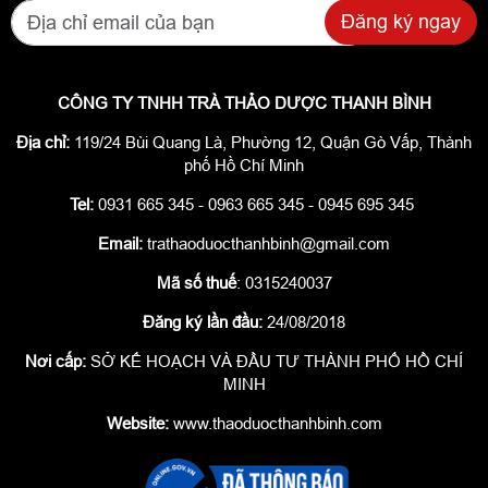
Đăng ký ngay
CÔNG TY TNHH TRÀ THẢO DƯỢC THANH BÌNH
Địa chỉ:
119/24 Bùi Quang Là, Phường 12, Quận Gò Vấp, Thành
phố Hồ Chí Minh
Tel:
0931 665 345 - 0963 665 345 - 0945 695 345
Email:
trathaoduocthanhbinh@gmail.com
Mã số thuế
: 0315240037
Đăng ký lần đầu:
24/08/2018
Nơi cấp:
SỞ KẾ HOẠCH VÀ ĐẦU TƯ THÀNH PHỐ HỒ CHÍ
MINH
Website:
www.thaoduocthanhbinh.com