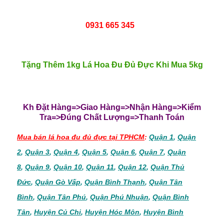
0931 665 345
Tặng Thêm 1kg Lá Hoa Đu Đủ Đực Khi Mua 5kg
Kh Đặt Hàng=>Giao Hàng=>Nhận Hàng=>Kiểm
Tra=>Đúng Chất Lượng=>Thanh Toán
Mua bán lá hoa đu đủ đực tại TPHCM
:
Quận 1
,
Quận
2
,
Quận 3
,
Quận 4
,
Quận 5
,
Quận 6
,
Quận 7
,
Quận
8
,
Quận 9
,
Quận 10
,
Quận 11
,
Quận 12
,
Quận Thủ
Đức
,
Quận Gò Vấp
,
Quận Bình Thạnh
,
Quận Tân
Bình
,
Quận Tân Phú
,
Quận Phú Nhuận
,
Quận Bình
Tân
,
Huyện Củ Chi
,
Huyện Hóc Môn
,
Huyện Bình