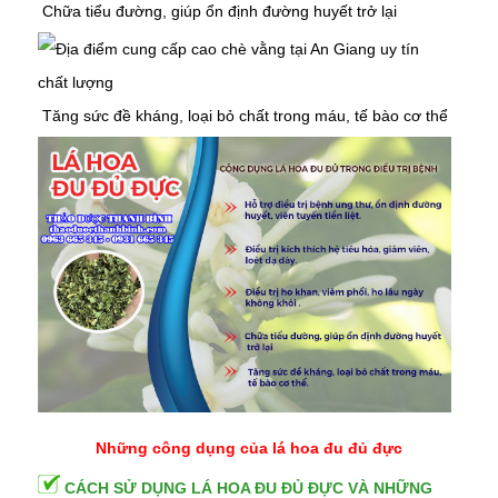
Chữa
tiểu đường,
giúp ổn định đường huyết trở lại
Tăng sức đề kháng, loại bỏ chất trong máu, tế bào cơ thể
Những công dụng của lá hoa đu đủ đực
CÁCH SỬ DỤNG LÁ HOA ĐU ĐỦ ĐỰC VÀ NHỮNG