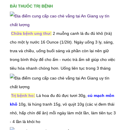
BÀI THUỐC TRỊ BỆNH
Chữa bệnh ung thư:
2 muỗng canh lá đu đủ khô (trà)
cho một ly nước 16 Ounce (1/2lít). Ngày uống 3 ly, sáng,
trưa và chiều, uống buổi sáng và phần còn lại nên giữ
trong bình thủy để cho ấm - nưóc trà ấm sẽ giúp cho việc
tiêu hóa nhanh chóng hơn. Uống liên tục trong 3 tháng
Trị bệnh ho:
Lá hoa đu đủ đực tươi 30g,
củ mạch môn
khô
10g, lá húng tranh 15g, vỏ quýt 10g (các vị đem thái
nhỏ, hấp chín để ăn) mỗi ngày làm một lần, làm tiên tục 3
- 4 lần là khỏi ho