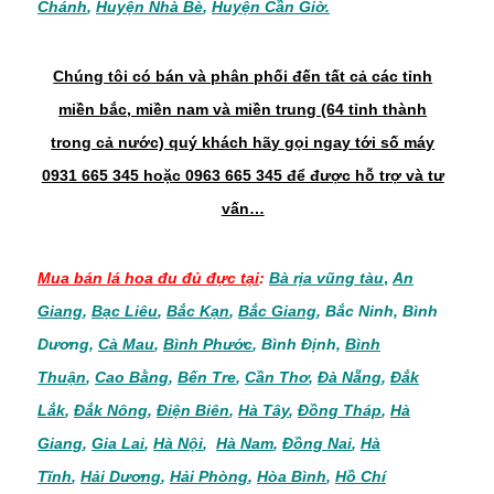
Chánh
,
Huyện Nhà Bè
,
Huyện Cần Giờ.
Chúng tôi có bán và phân phối đến tất cả các tỉnh
miền bắc, miền nam và miền trung (64 tỉnh thành
trong cả nước) quý khách hãy gọi ngay tới số máy
0931 665 345 hoặc 0963 665 345 để được hỗ trợ và tư
vấn…
Mua bán lá hoa đu đủ đực
tại
:
Bà rịa vũng tàu
,
An
Giang
,
Bạc Liêu
,
Bắc Kạn
,
Bắc Giang
,
Bắc Ninh
,
Bình
Dương
,
Cà Mau
,
Bình Phước
,
Bình Định
,
Bình
Thuận
,
Cao Bằng
,
Bến Tre
,
Cần Thơ
,
Đà Nẵng
,
Đắk
Lắk
,
Đắk Nông
,
Điện Biên
,
Hà Tây
,
Đồng Tháp
,
Hà
Giang
,
Gia Lai
,
Hà Nội
,
Hà Nam
,
Đồng Nai
,
Hà
Tĩnh
,
Hải Dương
,
Hải Phòng
,
Hòa Bình
,
Hồ Chí