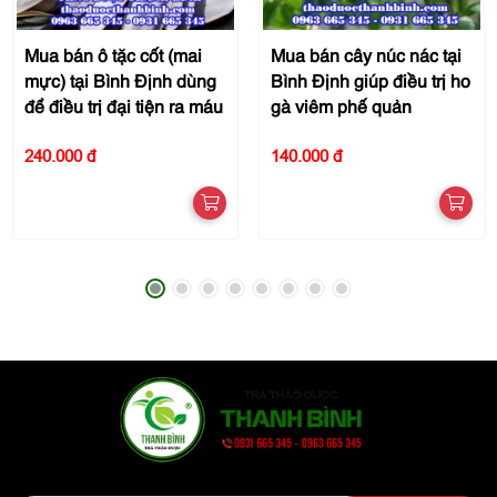
Mua bán ô tặc cốt (mai
Mua bán cây núc nác tại
mực) tại Bình Định dùng
Bình Định giúp điều trị ho
để điều trị đại tiện ra máu
gà viêm phế quản
240.000 đ
140.000 đ