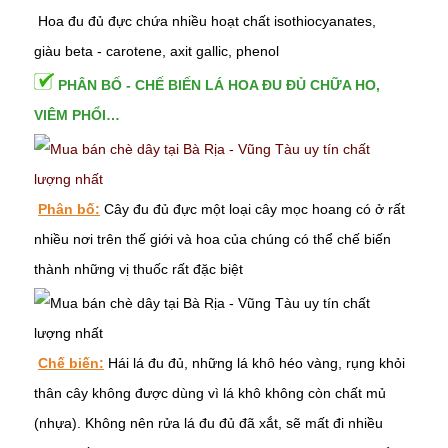
Hoa đu đủ đực chứa nhiều hoạt chất isothiocyanates,
giàu beta - carotene, axit gallic, phenol
PHÂN BỐ - CHẾ BIẾN LÁ HOA ĐU ĐỦ CHỮA HO,
VIÊM PHỔI…
Phân bố:
Cây đu đủ đực một loại cây mọc hoang có ở rất
nhiều nơi trên thế giới và hoa của chúng có thể chế biến
thành những vị thuốc rất đặc biệt
Chế biến:
Hái l
á đu đủ, những lá khô héo vàng, rụng khỏi
thân cây không được dùng vì lá khô không còn chất mủ
(nhựa). Không nên rửa lá đu đủ đã xắt, sẽ mất đi nhiều