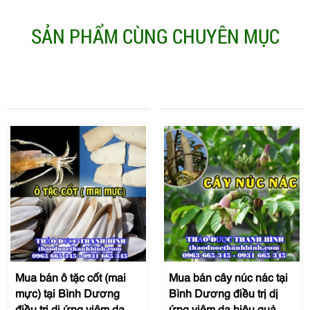
SẢN PHẨM CÙNG CHUYÊN MỤC
Mua bán ô tặc cốt (mai
Mua bán cây núc nác tại
mực) tại Bình Dương
Bình Dương điều trị dị