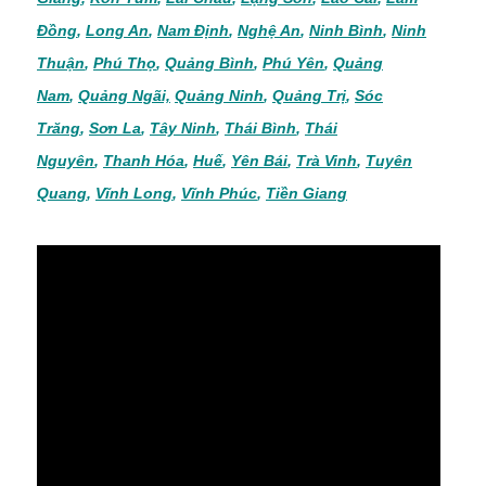
Đồng
,
Long An
,
Nam Định
,
Nghệ An
,
Ninh Bình
,
Ninh
Thuận
,
Phú Thọ
,
Quảng Bình
,
Phú Yên
,
Quảng
Nam
,
Quảng Ngãi,
Quảng Ninh
,
Quảng Trị
,
Sóc
Trăng
,
Sơn La
,
Tây Ninh
,
Thái Bình
,
Thái
Nguyên
,
Thanh Hóa
,
Huế
,
Yên Bái
,
Trà Vinh
,
Tuyên
Quang
,
Vĩnh Long
,
Vĩnh Phúc
,
Tiền Giang