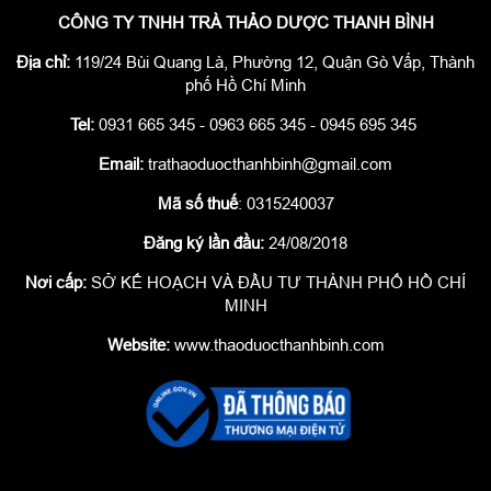
CÔNG TY TNHH TRÀ THẢO DƯỢC THANH BÌNH
Địa chỉ:
119/24 Bùi Quang Là, Phường 12, Quận Gò Vấp, Thành
phố Hồ Chí Minh
Tel:
0931 665 345 - 0963 665 345 - 0945 695 345
Email:
trathaoduocthanhbinh@gmail.com
Mã số thuế
: 0315240037
Đăng ký lần đầu:
24/08/2018
Nơi cấp:
SỞ KẾ HOẠCH VÀ ĐẦU TƯ THÀNH PHỐ HỒ CHÍ
MINH
Website:
www.thaoduocthanhbinh.com