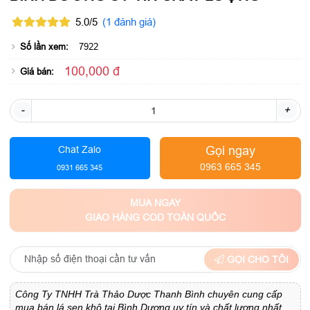
5.0/5
(1 đánh giá)
Số lần xem:
7922
100,000 đ
Giá bán:
-
+
Gọi ngay
Chat Zalo
0963 665 345
0931 665 345
MUA NGAY
GIAO HÀNG COD TOÀN QUỐC
GỌI CHO TÔI
Công Ty TNHH Trà Thảo Dược Thanh Bình chuyên cung cấp
mua bán
lá sen khô
tại Bình Dương uy tín và chất lượng nhất