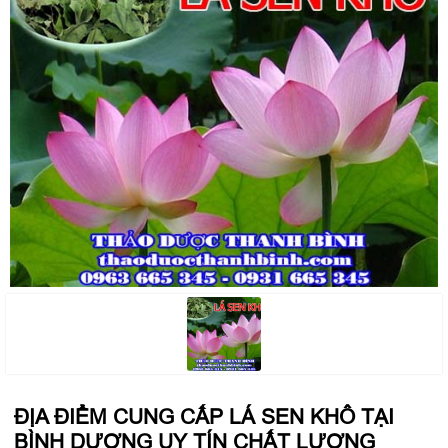
ĐỊA ĐIỂM CUNG CẤP LÁ SEN KHÔ TẠI
BÌNH DƯƠNG UY TÍN CHẤT LƯỢNG