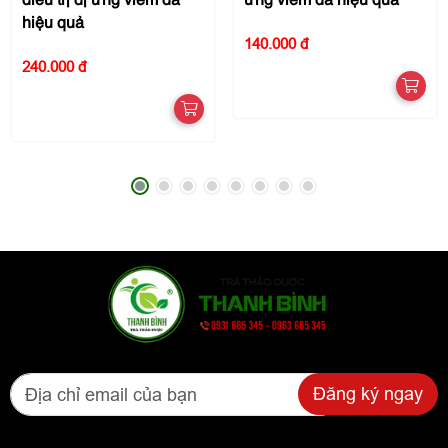
điều trị dị ứng viêm da
ứng viêm da hiệu quả
hiệu quả
140.000 đ
240.000 đ
Đăng ký ngay