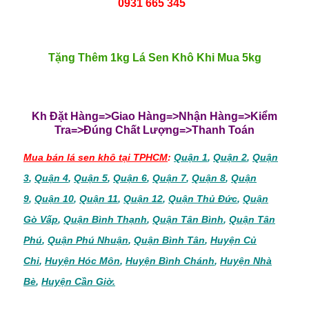
0931 665 345
Tặng Thêm 1kg Lá Sen Khô Khi Mua 5kg
Kh Đặt Hàng=>Giao Hàng=>Nhận Hàng=>Kiểm
Tra=>Đúng Chất Lượng=>Thanh Toán
Mua bán lá sen khô tại TPHCM
:
Quận 1
,
Quận 2
,
Quận
3
,
Quận 4
,
Quận 5
,
Quận 6
,
Quận 7
,
Quận 8
,
Quận
9
,
Quận 10
,
Quận 11
,
Quận 12
,
Quận Thủ Đức
,
Quận
Gò Vấp
,
Quận Bình Thạnh
,
Quận Tân Bình
,
Quận Tân
Phú
,
Quận Phú Nhuận
,
Quận Bình Tân
,
Huyện Củ
Chi
,
Huyện Hóc Môn
,
Huyện Bình Chánh
,
Huyện Nhà
Bè
,
Huyện Cần Giờ.