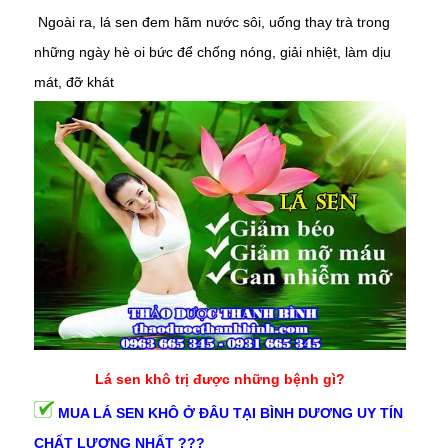
Ngoài ra, lá sen đem hãm nước sôi, uống thay trà trong
những ngày hè oi bức để chống nóng, giải nhiệt, làm dịu
mát, đỡ khát
Lá sen khô trị được những bệnh gì?
MUA LÁ SEN KHÔ Ở ĐÂU TẠI BÌNH DƯƠNG UY TÍN
CHẤT LƯỢNG NHẤT ???