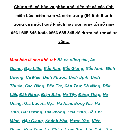
Chúng tôi có bán và phân phối đến tất cả các tỉnh
miền bắc, miền nam và miền trung (64 tỉnh thành
trong cả nước) quý khách hãy gọi ngay tới số máy
0931 665 345 hoặc 0963 665 345 để được hỗ trợ và tư
vấn…
Mua bán
lá sen khô
tại
:
Bà rịa vũng tàu
,
An
Giang
,
Bạc Liêu
,
Bắc Kạn
,
Bắc Giang
,
Bắc Ninh
,
Bình
Dương
,
Cà Mau
,
Bình Phước
,
Bình Định
,
Bình
Thuận
,
Cao Bằng
,
Bến Tre
,
Cần Thơ
,
Đà Nẵng
,
Đắk
Lắk
,
Đắk Nông
,
Điện Biên
,
Hà Tây
,
Đồng Tháp
,
Hà
Giang
,
Gia Lai
,
Hà Nội
,
Hà Nam
,
Đồng Nai
,
Hà
Tĩnh
,
Hải Dương
,
Hải Phòng
,
Hòa Bình
,
Hồ Chí
Minh
,
Hậu Giang
,
Khánh Hòa
,
Hưng Yên
,
Kiên
Giang
,
Kon Tum
,
Lai Châu
,
Lạng Sơn
,
Lào Cai
,
Lâm