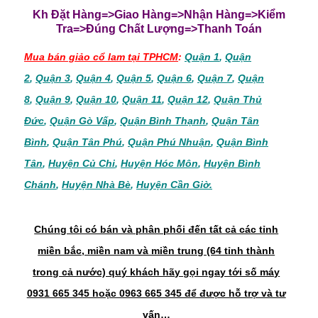
Kh Đặt Hàng=>Giao Hàng=>Nhận Hàng=>Kiểm
Tra=>Đúng Chất Lượng=>Thanh Toán
Mua bán giảo cổ lam tại TPHCM
:
Quận 1
,
Quận
2
,
Quận 3
,
Quận 4
,
Quận 5
,
Quận 6
,
Quận 7
,
Quận
8
,
Quận 9
,
Quận 10
,
Quận 11
,
Quận 12
,
Quận Thủ
Đức
,
Quận Gò Vấp
,
Quận Bình Thạnh
,
Quận Tân
Bình
,
Quận Tân Phú
,
Quận Phú Nhuận
,
Quận Bình
Tân
,
Huyện Củ Chi
,
Huyện Hóc Môn
,
Huyện Bình
Chánh
,
Huyện Nhà Bè
,
Huyện Cần Giờ.
Chúng tôi có bán và phân phối đến tất cả các tỉnh
miền bắc, miền nam và miền trung (64 tỉnh thành
trong cả nước) quý khách hãy gọi ngay tới số máy
0931 665 345 hoặc 0963 665 345 để được hỗ trợ và tư
vấn…