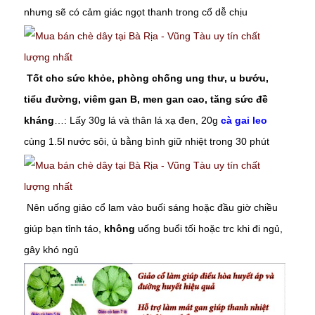
nhưng sẽ có cảm giác ngọt thanh trong cổ dễ chịu
Tốt cho sức khỏe, phòng chống ung thư, u bướu,
tiểu đường, viêm gan B, men gan cao, tăng sức đề
kháng
…: Lấy 30g lá và thân lá xạ đen, 20g
cà gai leo
cùng 1.5l nước sôi, ủ bằng bình giữ nhiệt trong 30 phút
Nên uống giảo cổ lam vào buối sáng hoặc đầu giờ chiều
giúp bạn tỉnh táo,
không
uống buổi tối hoặc trc khi đi ngủ,
gây khó ngủ