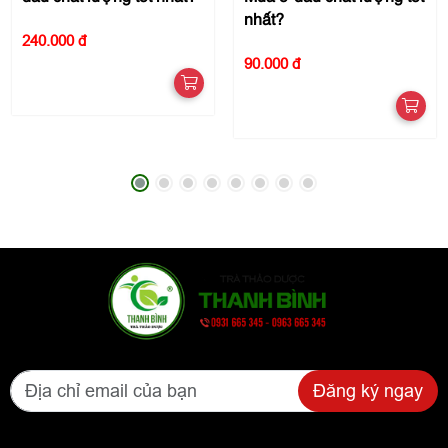
nhất?
240.000 đ
90.000 đ
Đăng ký ngay