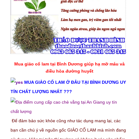
Mua giảo cổ lam tại Bình Dương giúp hạ mỡ máu và
điều hòa đường huyết
MUA GIẢO CỔ LAM Ở ĐÂU TẠI BÌNH DƯƠNG UY
TÍN CHẤT LƯỢNG NHẤT ???
Để đảm bảo sức khỏe cũng như tác dụng mang lại, các
bạn cần chú ý về nguồn gốc GIẢO CỔ LAM mà mình đang