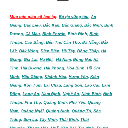
Mua bán
giảo cổ lam
tại
:
Bà rịa vũng tàu
,
An
Giang
,
Bạc Liêu
,
Bắc Kạn
,
Bắc Giang
,
Bắc Ninh
,
Bình
Dương
,
Cà Mau
,
Bình Phước
,
Bình Định
,
Bình
Thuận
,
Cao Bằng
,
Bến Tre
,
Cần Thơ
,
Đà Nẵng
,
Đắk
Lắk
,
Đắk Nông
,
Điện Biên
,
Hà Tây
,
Đồng Tháp
,
Hà
Giang
,
Gia Lai
,
Hà Nội
,
Hà Nam
,
Đồng Nai
,
Hà
Tĩnh
,
Hải Dương
,
Hải Phòng
,
Hòa Bình
,
Hồ Chí
Minh
,
Hậu Giang
,
Khánh Hòa
,
Hưng Yên
,
Kiên
Giang
,
Kon Tum
,
Lai Châu
,
Lạng Sơn
,
Lào Cai
,
Lâm
Đồng
,
Long An
,
Nam Định
,
Nghệ An
,
Ninh Bình
,
Ninh
Thuận
,
Phú Thọ
,
Quảng Bình
,
Phú Yên
,
Quảng
Nam
,
Quảng Ngãi,
Quảng Ninh
,
Quảng Trị
,
Sóc
Trăng
,
Sơn La
,
Tây Ninh
,
Thái Bình
,
Thái
Nguyên
,
Thanh Hóa
,
Huế
,
Yên Bái
,
Trà Vinh
,
Tuyên