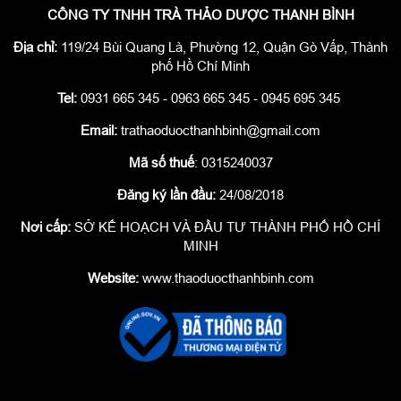
CÔNG TY TNHH TRÀ THẢO DƯỢC THANH BÌNH
Địa chỉ:
119/24 Bùi Quang Là, Phường 12, Quận Gò Vấp, Thành
phố Hồ Chí Minh
Tel:
0931 665 345 - 0963 665 345 - 0945 695 345
Email:
trathaoduocthanhbinh@gmail.com
Mã số thuế
: 0315240037
Đăng ký lần đầu:
24/08/2018
Nơi cấp:
SỞ KẾ HOẠCH VÀ ĐẦU TƯ THÀNH PHỐ HỒ CHÍ
MINH
Website:
www.thaoduocthanhbinh.com