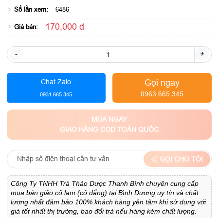
Số lần xem:
6486
170,000 đ
Giá bán:
-
+
Gọi ngay
Chat Zalo
0963 665 345
0931 665 345
MUA NGAY
GIAO HÀNG COD TOÀN QUỐC
GỌI CHO TÔI
Công Ty TNHH Trà Thảo Dược Thanh Bình chuyên cung cấp
mua bán giảo cổ lam (cỏ đắng) tại Bình Dương uy tín và chất
lượng nhất đảm bảo 100% khách hàng yên tâm khi sử dụng với
giá tốt nhất thị trường, bao đổi trả nếu hàng kém chất lượng.