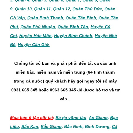
3
,
Quận 4
,
Quận 5
,
Quận 6
,
Quận 7
,
Quận 8
,
Quận
9
,
Quận 10
,
Quận 11
,
Quận 12
,
Quận Thủ Đức
,
Quận
Gò Vấp
,
Quận Bình Thạnh
,
Quận Tân Bình
,
Quận Tân
Phú
,
Quận Phú Nhuận
,
Quận Bình Tân
,
Huyện Củ
Chi
,
Huyện Hóc Môn
,
Huyện Bình Chánh
,
Huyện Nhà
Bè
,
Huyện Cần Giờ.
Chúng tôi có bán và phân phối đến tất cả các tỉnh
miền bắc, miền nam và miền trung (64 tỉnh thành
trong cả nước) quý khách hãy gọi ngay tới số máy
0931 665 345 hoặc 0963 665 345 để được hỗ trợ và tư
vấn…
Mua bán
ô tặc cốt
tại
:
Bà rịa vũng tàu
,
An Giang
,
Bạc
Liêu
,
Bắc Kạn
,
Bắc Giang
,
Bắc Ninh
,
Bình Dương
,
Cà