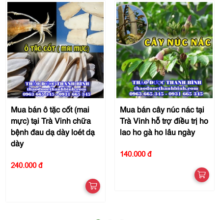
Mua bán ô tặc cốt (mai
Mua bán cây núc nác tại
mực) tại Trà Vinh chữa
Trà Vinh hỗ trợ điều trị ho
bệnh đau dạ dày loét dạ
lao ho gà ho lâu ngày
dày
140.000 đ
240.000 đ