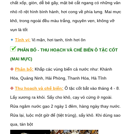
chất xốp, giòn, dễ bẻ gãy, mặt bẻ cắt ngang có những vân
nhỏ rõ rệt hình bình hành, hơi cong về phía lưng. Mai mực
khô, trong ngoài đều màu trắng, nguyên vẹn, không vỡ
vụn là tốt
✦
Tính vị:
Vị mặn, hơi tanh, tính hơi ôn
PHÂN BỐ - THU HOẠCH VÀ CHẾ BIẾN Ô TẶC CỐT
(MAI MỰC)
✥
Phân bố:
Khắp các vùng biển cả nước như: Khánh
Hòa, Quảng Ninh, Hải Phòng, Thanh Hóa, Hà Tĩnh
✥
Thu hoạch và chế biến:
Ô tặc cốt bắt vào tháng 4 - 8.
Lấy xương ra khỏi. Sấy cho khô, cạy vỏ cứng ở ngoài.
Rửa ngâm nước gạo 2 ngày 1 đêm, hàng ngày thay nước.
Rửa lại, luộc một giờ để (tiệt trùng), sấy khô. Khi dùng sao
qua, tán bột