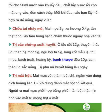
rồi cho 50ml nước vào khuấy đều, chắt lấy nước rồi cho
mật ong vào, đun cách thủy. Mỗi khi đau, các bạn lấy hỗn
hợp ra để uống, ngày 2 lần
❥
Chữa tai chảy mủ:
Mai mực 2g, xạ hương 0.4g, tán
thật nhỏ, lấy tăm bông sạch chấm thuốc ngoáy nhẹ vào tai
❥
Trị các chứng xuất huyết:
Ô tặc cốt 12g, thuyên thảo
6g, than bẹ móc 5g, ngũ bội tử 5g, long cốt mẫu lệ, thù
nhục, bạch truật, hoàng kỳ,
bạch thược
đều 10g, cam
thảo 3g sắc uống. Trị phụ nữ huyết băng lâu ngày
❥
Trị mắt hột:
Mai mực vót thành bút chì, ngâm vào dung
dịch hoàng liên 1 - 5% dùng đánh mắt hột có kết quả.
Ngoài ra mai mực phối hợp băng phiến tán bột thật mịn
nhỏ vào mắt trị mộng thịt ở mắt