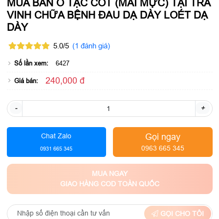
MUA BÁN Ô TẶC CỐT (MAI MỰC) TẠI TRÀ
VINH CHỮA BỆNH ĐAU DẠ DÀY LOÉT DẠ
DÀY
5.0/5
(1 đánh giá)
Số lần xem:
6427
240,000 đ
Giá bán:
-
+
Gọi ngay
Chat Zalo
0963 665 345
0931 665 345
MUA NGAY
GIAO HÀNG COD TOÀN QUỐC
GỌI CHO TÔI