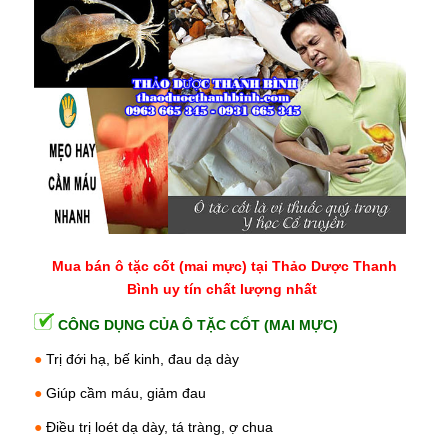
Mua bán ô tặc cốt (mai mực) tại Thảo Dược Thanh
Bình uy tín chất lượng nhất
CÔNG DỤNG CỦA Ô TẶC CỐT (MAI MỰC)
●
Trị đới hạ, bế kinh,
đau dạ dày
●
Giúp
cầm máu
, giảm đau
●
Điều trị
loét dạ dày,
tá tràng, ợ chua