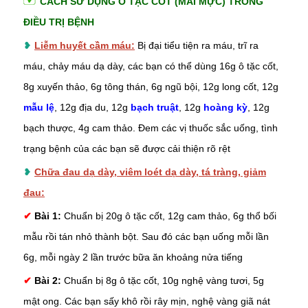
CÁCH SỬ DỤNG Ô TẶC CỐT (MAI MỰC) TRONG
ĐIỀU TRỊ BỆNH
❥
Liễm huyết cầm máu:
Bị đại tiểu tiện ra máu, trĩ ra
máu, chảy máu dạ dày, các bạn có thể dùng 16g ô tặc cốt,
8g xuyến thảo, 6g tông thán, 6g ngũ bội, 12g long cốt, 12g
mẫu lệ
, 12g địa du, 12g
bạch truật
, 12g
hoàng kỳ
, 12g
bạch thược, 4g cam thảo. Đem các vị thuốc sắc uống, tình
trạng bệnh của các bạn sẽ được cải thiện rõ rệt
❥
Chữa đau dạ dày, viêm loét dạ dày, tá tràng, giảm
đau:
✔
Bài 1:
Chuẩn bị 20g ô tặc cốt, 12g cam thảo, 6g thổ bối
mẫu rồi tán nhỏ thành bột. Sau đó các bạn uống mỗi lần
6g, mỗi ngày 2 lần trước bữa ăn khoảng nửa tiếng
✔
Bài 2:
Chuẩn bị 8g ô tặc cốt, 10g nghệ vàng tươi, 5g
mật ong
. Các bạn sấy khô rồi rây mịn, nghệ vàng giã nát