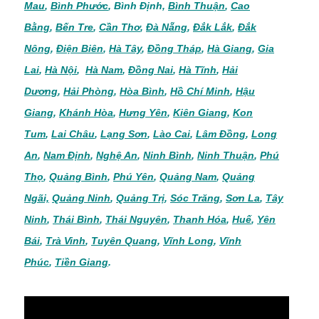
Mau
,
Bình Phước
,
Bình Định
,
Bình Thuận
,
Cao
Bằng
,
Bến Tre
,
Cần Thơ
,
Đà Nẵng
,
Đắk Lắk
,
Đắk
Nông
,
Điện Biên
,
Hà Tây
,
Đồng Tháp
,
Hà Giang
,
Gia
Lai
,
Hà Nội
,
Hà Nam
,
Đồng Nai
,
Hà Tĩnh
,
Hải
Dương
,
Hải Phòng
,
Hòa Bình
,
Hồ Chí Minh
,
Hậu
Giang
,
Khánh Hòa
,
Hưng Yên
,
Kiên Giang
,
Kon
Tum
,
Lai Châu
,
Lạng Sơn
,
Lào Cai
,
Lâm Đồng
,
Long
An
,
Nam Định
,
Nghệ An
,
Ninh Bình
,
Ninh Thuận
,
Phú
Thọ
,
Quảng Bình
,
Phú Yên
,
Quảng Nam
,
Quảng
Ngãi,
Quảng Ninh
,
Quảng Trị
,
Sóc Trăng
,
Sơn La
,
Tây
Ninh
,
Thái Bình
,
Thái Nguyên
,
Thanh Hóa
,
Huế
,
Yên
Bái
,
Trà Vinh
,
Tuyên Quang
,
Vĩnh Long
,
Vĩnh
Phúc
,
Tiền Giang
.