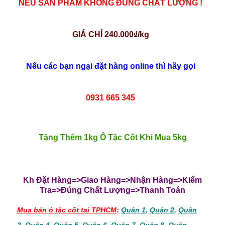
NẾU SẢN PHẨM KHÔNG ĐÚNG CHẤT LƯỢNG !
GIÁ CHỈ 240.000₫/kg
Nếu các bạn ngại đặt hàng online thì hãy gọi
0931 665 345
Tặng Thêm 1kg Ô Tặc Cốt Khi Mua 5kg
Kh Đặt Hàng=>Giao Hàng=>Nhận Hàng=>Kiểm
Tra=>Đúng Chất Lượng=>Thanh Toán
Mua bán ô tặc cốt tại TPHCM
:
Quận 1
,
Quận 2
,
Quận