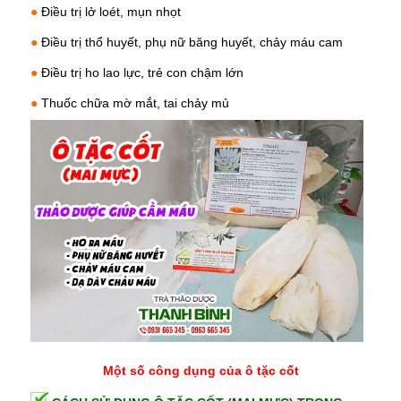
●
Điều trị lở loét, mụn nhọt
●
Điều trị
thổ huyết
, phụ nữ băng huyết, chảy máu cam
●
Điều trị ho lao lực, trẻ con chậm lớn
●
Thuốc chữa mờ mắt, tai chảy mủ
Một số công dụng của ô tặc cốt