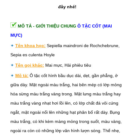
đây nhé!
MÔ TẢ - GIỚI THIỆU CHUNG
Ô TẶC CỐT (MAI
MỰC)
✦
Tên khoa học:
Sepiella maindroni de Rochchebrune,
Sepia es culenta Hoyle
✦
Tên gọi khác:
Mai mực, Hải phiêu tiêu
✦
Mô tả:
Ô tặc cốt hình bầu dục dài, dẹt, gần phẳng, ở
giữa dày. Mặt ngoài màu trắng, hai bên mép có lớp mỏng
hóa sừng màu trắng vàng trong. Mặt lưng màu trắng hay
màu trắng vàng nhạt hơi lồi lên, có lớp chất đá vôi cứng
ngắt, mặt ngoài nổi lên những hạt phân bố rất dày. Bụng
màu trắng, có khi kèm màng mỏng trong suốt, màu vàng,
ngoài ra còn có những lớp vân hình lượn sóng. Thể nhẹ,