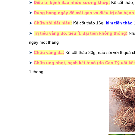
➤
Điều trị bệnh đau nhức xương khớp:
Kê cốt thảo
➤
Dùng hàng ngày để mát gan và điều trị các bệnh
➤
Chữa sỏi tiết niệu:
Kê cốt thảo 16g,
kim tiền thảo
1
➤
Trị tiểu vàng đỏ, tiểu ít, đại tiên không thông:
Nhâ
ngày một thang
➤
Chữa vàng da:
Kê cốt thảo 30g, nấu sôi với 8 quả c
➤
Chữa ung nhọt, hạch kết ở cổ (do Can Tỳ uất kết
1 thang