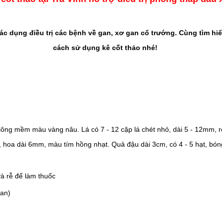
tác dụng điều trị các bệnh về gan, xơ gan cổ trướng. Cùng tìm hi
cách sử dụng kê cốt
thảo nhé!
lông mềm màu vàng nâu. Lá có 7 - 12 cặp lá chét nhỏ, dài 5 - 12mm, 
m, hoa dài 6mm, màu tím hồng nhạt. Quả đậu dài 3cm, có 4 - 5 hạt, b
à rễ để làm thuốc
gan)