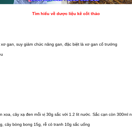
Tìm hiểu về dược liệu kê cốt thảo
 xơ gan, suy giảm chức năng gan, đặc biệt là xơ gan cổ trướng
ệu
n xoa
,
cây xạ đen
mỗi vị 30g sắc với 1.2 lít nước. Sắc cạn còn 300ml 
0g,
cây bòng bong
15g, rễ cỏ tranh 10g sắc uống