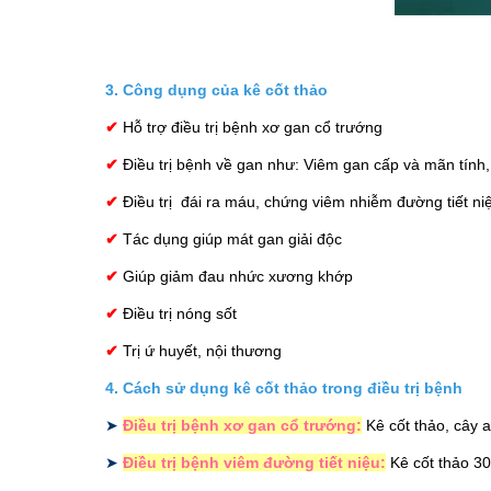
3. Công dụng của kê cốt thảo
✔
Hỗ trợ điều trị bệnh
xơ gan cổ trướng
✔
Điều trị bệnh về gan như:
Viêm gan cấp
và mãn tính,
✔
Điều trị đái ra máu, chứng viêm nhiễm đường tiết ni
✔
Tác dụng giúp
mát gan giải độc
✔
Giúp giảm
đau nhức xương khớp
✔
Điều trị nóng sốt
✔
Trị ứ huyết, nội thương
4. Cách sử dụng kê cốt thảo trong điều trị bệnh
➤
Điều trị bệnh xơ gan cổ trướng:
Kê cốt thảo,
cây a
➤
Điều trị bệnh viêm đường tiết niệu:
Kê cốt thảo 3