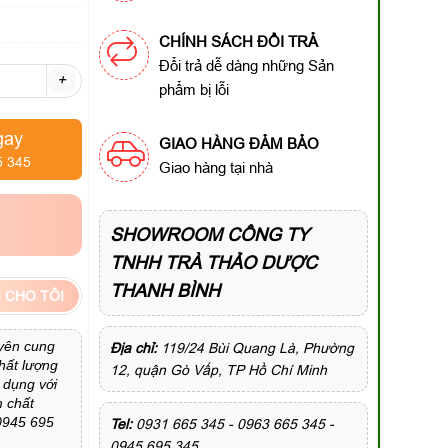
CHÍNH SÁCH ĐỔI TRẢ
Đổi trả dễ dàng những Sản
+
phẩm bị lỗi
gay
GIAO HÀNG ĐẢM BẢO
5 345
Giao hàng tại nhà
SHOWROOM CÔNG TY
TNHH TRÀ THẢO DƯỢC
THANH BÌNH
 CHO TÔI
yên cung
Địa chỉ:
119/24 Bùi Quang Là, Phường
chất lượng
12, quận Gò Vấp, TP Hồ Chí Minh
 dụng với
m chất
 0945 695
Tel:
0931 665 345 - 0963 665 345 -
0945 695 345