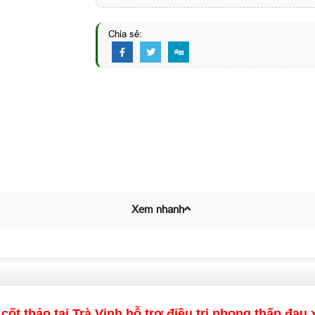
Chia sẻ:
Xem nhanh
cốt thảo tại Trà Vinh hỗ trợ điều trị phong thấp đa