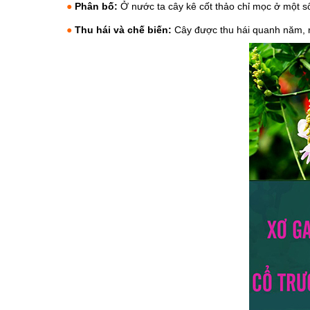
●
Phân bố:
Ở nước ta cây kê cốt thảo chỉ mọc ở một số
●
Thu hái và chế biến:
Cây được thu hái quanh năm, n