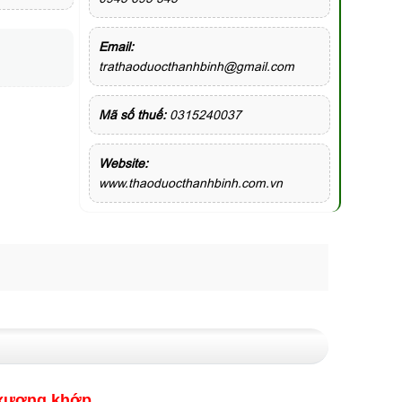
Email:
trathaoduocthanhbinh@gmail.com
Mã số thuế:
0315240037
Website:
www.thaoduocthanhbinh.com.vn
u xương khớp