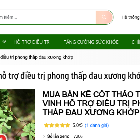
Hệ thống
M
HỖ TRỢ ĐIỀU TRỊ
TĂNG CƯỜNG SỨC KHỎE
CHÍ
ợ điều trị phong thấp đau xương khớp
hỗ trợ điều trị phong thấp đau xương kh
MUA BÁN KÊ CỐT THẢO T
VINH HỖ TRỢ ĐIỀU TRỊ 
THẤP ĐAU XƯƠNG KHỚP
5.0/5
(1 đánh giá)
Số lần xem:
7206