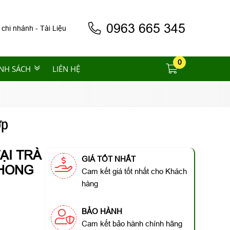
0963 665 345
 chi nhánh
-
Tài Liệu
0
NH SÁCH
LIÊN HỆ
ớp
ẠI TRÀ
GIÁ TỐT NHẤT
PHONG
Cam kết giá tốt nhất cho Khách
hàng
BẢO HÀNH
Cam kết bảo hành chính hãng