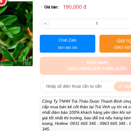
190,000 đ
Giá bán:
-
Gọi n
Chat Zalo
0963 66
0931 665 345
MUA NGAY
GIAO HÀNG COD TOÀN QUỐC
GỌI
Công Ty TNHH Trà Thảo Dược Thanh Bình chu
cấp mua bán kê cốt thảo tại Trà Vinh uy tín và 
nhất đảm bảo 100% khách hàng yên tâm khi sử
giá tốt nhất thị trường, bao đổi trả nếu hàng ké
lượng, Hotline: 0931 665 345 - 0963 665 345 -
345.