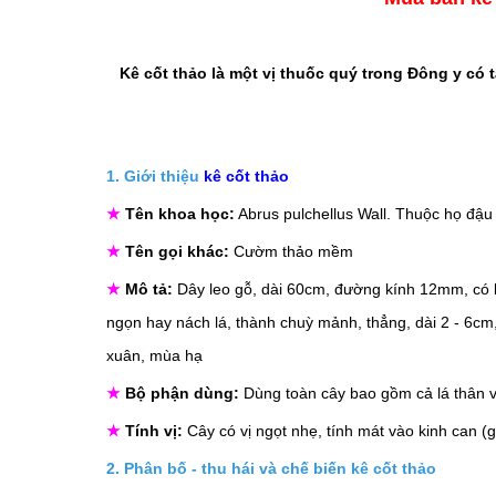
Kê cốt thảo là một vị thuốc quý trong Đông y có 
1. Giới thiệu
kê cốt thảo
★
Tên khoa học:
Abrus pulchellus Wall. Thuộc họ đậu
★
Tên gọi khác:
Cườm thảo mềm
★
Mô tả:
Dây leo gỗ, dài 60cm, đường kính 12mm, có 
ngọn hay nách lá, thành chuỳ mảnh, thẳng, dài 2 - 6c
xuân, mùa hạ
★
Bộ phận dùng:
Dùng toàn cây bao gồm cả lá thân v
★
Tính vị:
Cây có vị ngọt nhẹ, tính mát vào kinh can (
2. Phân bố - thu hái và chế biến kê cốt thảo