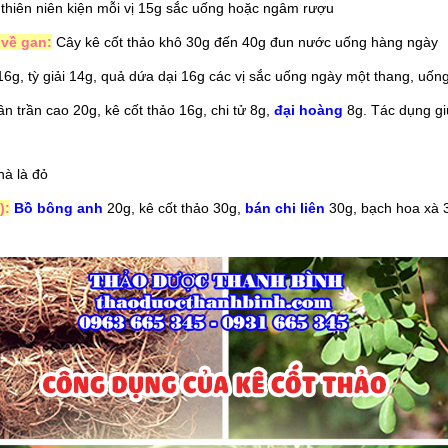
,
thiên niên kiện
mỗi vị 15g sắc uống hoặc ngâm rượu
 về gan:
Cây kê cốt thảo khô 30g đến 40g đun nước uống hàng ngày
6g,
tỳ giải
14g, quả dứa dại 16g các vị sắc uống ngày một thang, uốn
n trần cao 20g, kê cốt thảo 16g, chi tử 8g,
đại hoàng
8g. Tác dụng giú
hà là đỏ
):
Bồ bông anh
20g, kê cốt thảo 30g,
bán chi liên
30g, bạch hoa xà 