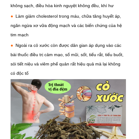
không sạch,
điều hòa kinh nguyệt không đều
, khí hư
●
Làm giảm cholesterol trong máu, chữa tăng huyết áp,
ngăn ngừa
xơ vữa động mạch
và các biến chứng của hệ
tim mạch
●
Ngoài ra cỏ xước còn được dân gian áp dụng vào các
bài thuốc điều trị cảm mạo, sổ mũi, sốt, tiểu rắt, tiểu buốt,
sỏi tiết niệu và
viêm phế quản
rất hiệu quả mà lại không
có độc tố