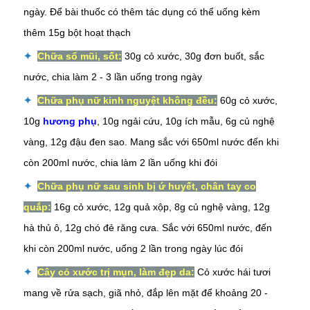
ngày. Để bài thuốc có thêm tác dụng có thể uống kèm
thêm 15g bột hoạt thạch
✦
Chữa sổ mũi, sốt:
30g cỏ xước, 30g đơn buốt, sắc
nước, chia làm 2 - 3 lần uống trong ngày
✦
Chữa phụ nữ kinh nguyệt không đều:
60g cỏ xước,
10g
hương phụ
, 10g ngải cứu, 10g ích mẫu, 6g củ nghệ
vàng, 12g đậu đen sao. Mang sắc với 650ml nước đến khi
còn 200ml nước, chia làm 2 lần uống khi đói
✦
Chữa phụ nữ sau sinh bị ứ huyết, chân tay co
quắp:
16g cỏ xước, 12g quả xộp, 8g củ nghệ vàng, 12g
hà thủ ô
, 12g chó đẻ răng cưa. Sắc với 650ml nước, đến
khi còn 200ml nước, uống 2 lần trong ngày lúc đói
✦
Cây cỏ xước trị mụn, làm đẹp da:
Cỏ xước hái tươi
mang về rửa sạch, giã nhỏ, đắp lên mặt để khoảng 20 -