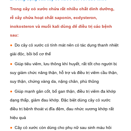
Trong cây cỏ xước chứa rất nhiều chất dinh dưỡng,
rễ cây chứa hoạt chất saponin, ecdysteron,
inokosteron và muối kali dùng để điều trị các bệnh
sau:
●
Do cây cỏ xước có tính mát nên có tác dụng
thanh nhiệt
giải độc
, bồi bổ cơ thể
●
Giúp tiêu viêm, lưu thông khí huyết, rất tốt cho người bị
suy giảm chức năng thận, hỗ trợ và điều trị viêm cầu thận,
suy thận, chứng
vàng da
, nặng chân, phù thũng
●
Giúp mạnh gân cốt, bổ gan thận, điều trị viêm đa khớp
dạng thấp, giảm đau khớp. Đặc biệt dùng cây cỏ xước
điều trị bệnh
thoát vị đĩa đệm
, đau nhức xương khớp rất
hiệu quả
●
Cây cỏ xước còn dùng cho phụ nữ sau sinh máu hôi