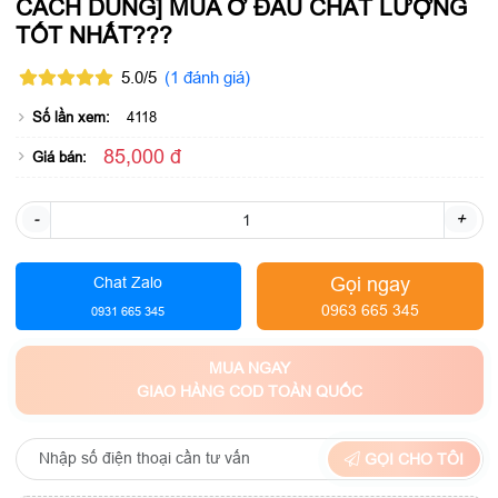
CÁCH DÙNG] MUA Ở ĐÂU CHẤT LƯỢNG
TỐT NHẤT???
5.0/5
(1 đánh giá)
Số lần xem:
4118
85,000 đ
Giá bán:
-
+
Gọi ngay
Chat Zalo
0963 665 345
0931 665 345
MUA NGAY
GIAO HÀNG COD TOÀN QUỐC
GỌI CHO TÔI