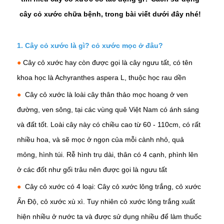
cây cỏ xước chữa bệnh, trong bài viết dưới đây nhé!
1. Cây cỏ xước là gì? cỏ xước mọc ở đâu?
●
Cây cỏ xước hay còn được gọi là cây ngưu tất, có tên
khoa học là Achyranthes aspera L, thuộc học rau dền
●
Cây cỏ xước là loài cây thân thảo mọc hoang ở ven
đường, ven sông, tại các vùng quê Việt Nam có ánh sáng
và đất tốt. Loài cây này có chiều cao từ 60 - 110cm, có rất
nhiều hoa, và sẽ mọc ở ngọn của mỗi cành nhỏ, quả
mỏng, hình túi. Rễ hình trụ dài, thân có 4 cạnh, phình lên
ở các đốt như gối trâu nên được gọi là ngưu tất
●
Cây cỏ xước có 4 loại: Cây cỏ xước lông trắng, cỏ xước
Ấn Độ, cỏ xước xù xì. Tuy nhiên cỏ xước lông trắng xuất
hiện nhiều ở nước ta và được sử dụng nhiều để làm thuốc