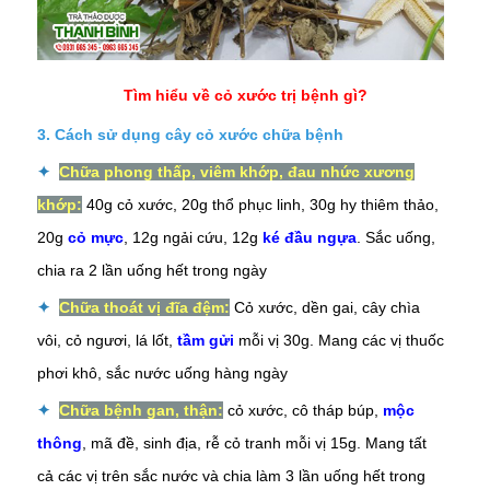
Tìm hiểu về cỏ xước trị bệnh gì?
3. Cách sử dụng cây cỏ xước chữa bệnh
✦
Chữa phong thấp, viêm khớp, đau nhức xương
khớp:
40g cỏ xước, 20g thổ phục linh, 30g
hy thiêm thảo,
20g
cỏ mực
, 12g ngải cứu, 12g
ké đầu ngựa
. Sắc uống,
chia ra 2 lần uống hết trong ngày
✦
Chữa thoát vị đĩa đệm:
Cỏ xước, dền gai,
cây chìa
vôi
, cỏ ngươi,
lá lốt
,
tầm gửi
mỗi vị 30g. Mang các vị thuốc
phơi khô, sắc nước uống hàng ngày
✦
Chữa bệnh gan, thận:
cỏ xước, cô tháp búp,
mộc
thông
, mã đề, sinh địa,
rễ cỏ tranh
mỗi vị 15g. Mang tất
cả các vị trên sắc nước và chia làm 3 lần uống hết trong