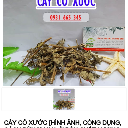
CÂY CỎ XƯỚC [HÌNH ẢNH, CÔNG DỤNG,