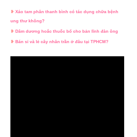
❥
Xáo tam phân thanh bình có tác dụng chữa bệnh
ung thư không?
❥
Dâm dương hoắc thuốc bổ cho bản lĩnh đàn ông
❥
Bán sỉ và lẻ cây nhân trần ở đâu tại TPHCM?