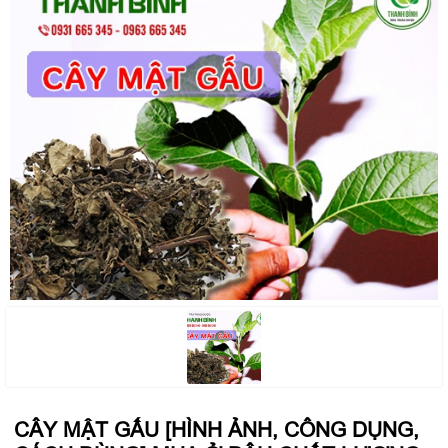
CÂY MẬT GẤU [HÌNH ẢNH, CÔNG DỤNG,