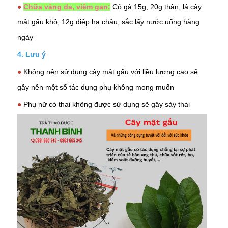
●
Chữa vàng da, viêm gan:
Cỏ gà
15g, 20g thân, lá cây
mật gấu khô, 12g
diệp hạ châu
, sắc lấy nước uống hàng
ngày
4.
Lưu ý
●
Không nên sử dụng cây mật gấu với liều lượng cao sẽ
gây nên một số tác dụng phụ không mong muốn
●
Phụ nữ có thai không được sử dụng sẽ gây sảy thai