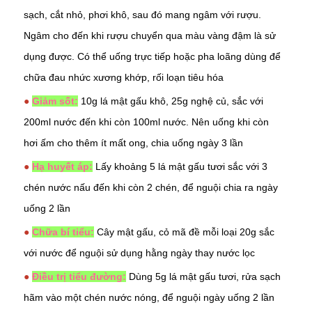
sạch, cắt nhỏ, phơi khô, sau đó mang ngâm với rượu.
Ngâm cho đến khi rượu chuyển qua màu vàng đậm là sử
dụng được. Có thể uống trực tiếp hoặc pha loãng dùng để
chữa đau nhức xương khớp, rối loạn tiêu hóa
●
Giảm sốt:
10g lá mật gấu khô, 25g nghệ củ, sắc với
200ml nước đến khi còn 100ml nước. Nên uống khi còn
hơi ấm cho thêm ít mất ong, chia uống ngày 3 lần
●
Hạ huyết áp:
Lấy khoảng 5 lá mật gấu tươi sắc với 3
chén nước nấu đến khi còn 2 chén, để nguội chia ra ngày
uống 2 lần
●
Chữa bí tiểu:
Cây mật gấu, cỏ
mã đề
mỗi loại 20g sắc
với nước để nguội sử dụng hằng ngày thay nước lọc
●
Điều trị tiểu đường:
Dùng 5g lá mật gấu tươi, rửa sạch
hãm vào một chén nước nóng, để nguội ngày uống 2 lần