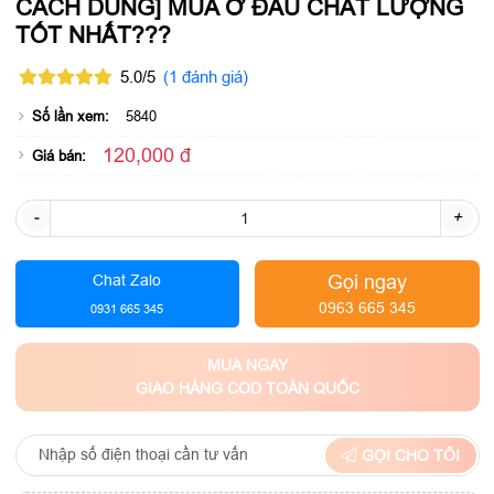
CÁCH DÙNG] MUA Ở ĐÂU CHẤT LƯỢNG
TỐT NHẤT???
5.0/5
(1 đánh giá)
Số lần xem:
5840
120,000 đ
Giá bán:
-
+
Gọi ngay
Chat Zalo
0963 665 345
0931 665 345
MUA NGAY
GIAO HÀNG COD TOÀN QUỐC
GỌI CHO TÔI