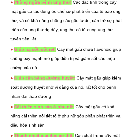
●
Phòng ngừa bệnh ung thư:
Các đặc tính trong cây
mật gấu có tác dụng ức chế sự phát triển của tế bào
ung
thư
, và có khả năng chống các gốc tự do, cản trở sự phát
triển của ung thư dạ dày,
ung thư cổ tử cung
ung thư
tuyến tiền liệt
●
Giúp hạ sốt, sốt rét:
Cây mật gấu chứa flavonoid giúp
chống oxy mạnh mẽ giúp điều trị và giảm sốt các triệu
chứng của nó
●
Giúp cân bằng đường huyết:
Cây mật gấu giúp kiểm
soát đường huyết nhờ vị đắng của nó, rất tốt cho bệnh
nhân
đái tháo đường
●
Cải thiện sinh sản ở phụ nữ:
Cây mật gấu có khả
năng cải thiện nội tiết tố ở phụ nữ góp phần phát triển và
điều hòa sinh sản
●
Thanh nhiệt giải độc cơ thể:
Các chất trong cây mật