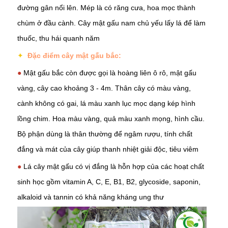
đường gân nổi lên. Mép là có răng cưa, hoa mọc thành
chùm ở đầu cành. Cây mật gấu nam chủ yếu lấy lá để làm
thuốc, thu hái quanh năm
✦
Đặc điểm cây mật gấu bắc:
●
Mật gấu bắc còn được gọi là hoàng liên ô rô, mật gấu
vàng, cây cao khoảng 3 - 4m. Thân cây có màu vàng,
cành không có gai, lá màu xanh lục mọc dạng kép hình
lồng chim. Hoa màu vàng, quả màu xanh mọng, hình cầu.
Bộ phận dùng là thân thường để ngâm rượu, tính chất
đắng và mát của cây giúp thanh nhiệt giải độc, tiêu viêm
●
Lá cây mật gấu có vị đắng là hỗn hợp của các hoạt chất
sinh học gồm vitamin A, C, E, B1, B2, glycoside, saponin,
alkaloid và tannin có khả năng kháng ung thư