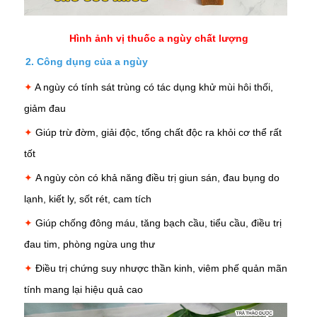
Hình ảnh vị thuốc a ngùy chất lượng
2. Công dụng của a ngùy
✦
A ngùy có tính sát trùng có tác dụng khử mùi hôi thối,
giảm đau
✦
Giúp trừ đờm, giải độc, tống chất độc ra khỏi cơ thể rất
tốt
✦
A ngùy còn có khả năng điều trị giun sán,
đau bụng
do
lạnh, kiết ly, sốt rét, cam tích
✦
Giúp chống đông máu, tăng bạch cầu, tiểu cầu, điều trị
đau tim, phòng ngừa ung thư
✦
Điều trị chứng suy nhược thần kinh,
viêm phế quản
mãn
tính mang lại hiệu quả cao