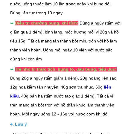
nước, uống thuốc làm 10 lần trong ngày khi bụng đói.
Dùng liên tục trong 10 ngày
➥
Điều trị chướng bụng, khí tích:
Dùng a ngùy (tẩm với
giấm qua 1 đêm),
binh lang
,
mộc hương
mỗi vị 20g và hồ
tiêu 15g. Tất cả mang tán thành bột mịn, trộn với hồ làm
thành viên hoàn. Uống mỗi ngày 10 viên với nước sắc
gừng khi còn ấm
➥
Trẻ nhỏ bị thực tích, bụng to, đau bụng, tiểu đục:
Dùng 20g a ngùy (tẩm giấm 1 đêm), 20g hoàng liên sao,
12g hoa kiềm tán nhuyễn, 40g sơn tra nhục, 60g
liên
kiều
, 40g
bán hạ
(tẩm nước tạo giác 1 đêm). Tất cả vị
trên mang tán bột trộn với hồ thần khúc làm thành viên
hoàn. Mỗi ngày uống 12 - 16g với nước cơm khi đói
4. Lưu ý