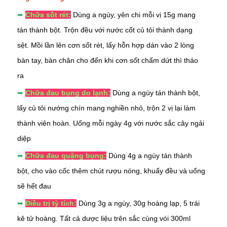
➥
Chữa sốt rét:
Dùng a ngùy, yên chi mỗi vị 15g mang
tán thành bột. Trộn đều với nước cốt củ tỏi thành dạng
sệt. Mồi lần lên cơn sốt rét, lấy hỗn hợp dán vào 2 lòng
bàn tay, bàn chân cho đến khi cơn sốt chấm dứt thì tháo
ra
➥
Chữa đau bụng do lạnh:
Dùng a ngùy tán thành bột,
lấy củ tỏi nướng chín mang nghiền nhỏ, trộn 2 vị lại làm
thành viên hoàn. Uống mỗi ngày 4g với nước sắc cây ngải
diệp
➥
Chữa đau quặng bụng:
Dùng 4g a ngùy tán thành
bột, cho vào cốc thêm chút rượu nóng, khuấy đều và uống
sẽ hết đau
➥
Điều trị tỳ tích:
Dùng 3g a ngùy, 30g hoàng lạp, 5 trái
kê tử hoàng. Tất cả dược liệu trên sắc cùng vói 300ml