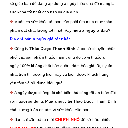
sẽ giúp bạn dễ dàng áp dụng
a ngùy
hiệu quả để mang lại
sức khỏe tốt nhất cho bạn và gia đình.
✥
Muốn có sức khỏe tốt bạn cần phải tìm mua được sản
phẩm đạt chất lượng tốt nhất. Vậy
mua a ngùy ở đâu?
Địa chỉ bán a ngùy giá tốt nhất
.
✥
Công ty
Thảo Dược Thanh Bình
là cơ sở chuyên phân
phối các sản phẩm thuốc nam trong đó có vị thuốc
a
ngùy
100% không chất bảo quản, đảm bảo giá tốt, uy tín
nhất trên thị trường hiện nay và luôn được khách hàng
yên tâm và sử dụng hiệu quả.
✥
A ngùy
được chúng tôi chế biến thủ công rất an toàn đối
với người sử dụng. Mua
a ngùy
tại Thảo Dược Thanh Bình
chất lượng luôn an tâm vì sức khỏe của bạn.
✥
Bạn chỉ cần bỏ ra một
CHI PHÍ NHỎ
để sở hữu nhiều
LỢI ÍCH LỚN
: Chỉ
380.000 đồng
, bạn đã có ngay
1KG a