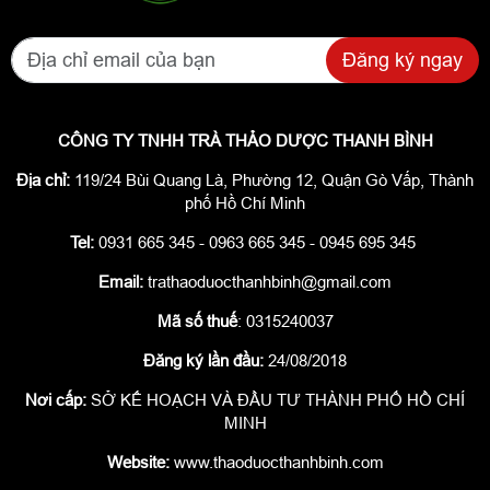
Đăng ký ngay
CÔNG TY TNHH TRÀ THẢO DƯỢC THANH BÌNH
Địa chỉ:
119/24 Bùi Quang Là, Phường 12, Quận Gò Vấp, Thành
phố Hồ Chí Minh
Tel:
0931 665 345 - 0963 665 345 - 0945 695 345
Email:
trathaoduocthanhbinh@gmail.com
Mã số thuế
: 0315240037
Đăng ký lần đầu:
24/08/2018
Nơi cấp:
SỞ KẾ HOẠCH VÀ ĐẦU TƯ THÀNH PHỐ HỒ CHÍ
MINH
Website:
www.thaoduocthanhbinh.com