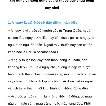
tác dụng và cách dùng của vị thuốc quý chữa bệnh
này nhé!
1.
A ngùy
là gì? Một số đặc điểm nhận biết
●
A ngùy là vị thuốc có nguồn gốc từ Trung Quốc, ngoài
cái tên là a ngùy dược liệu này còn được gọi là: a ngụy, a
ngu, hình ngu, ẩn triển. Ngoài ra vị thuốc này còn có tên
khoa học là Ferula Assafoetiada L
●
A ngùy thuộc loại cây thân thảo, sống lâu năm, cao
khoảng 0.5 - 1m. Lá a ngùy chẻ, cuống lá dẹp và được
bao quanh thân. Hoa nhỏ màu vàng, mọc từ nách lá. Thân
cây chứa mủ, khi rạch lớp vỏ chúng sẽ được tiết ra ngoài
và tích tụ lại thành một khối hình lớn không đồng đều
●
Vị thuốc a ngùy chính là những khối mủ đông, có màu
nâu tím, nâu sậm, màu trắng hoặc màu vàng đục. Khối