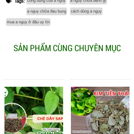
công dụng của a nguy
a nguy chữa bệnh gì
Tags:
a nguy chữa đau bụng
cách dùng a nguy
mua a nguy ở đâu uy tín
SẢN PHẨM CÙNG CHUYÊN MỤC
homenoibat