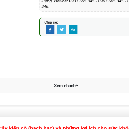
lượng. Hotline: 0931 665 345 - 0963 665 345 -
345.
Chia sẻ:
Xem nhanh
Cây kiến cò (bạch hạc) và những lợi ích cho sức khỏ