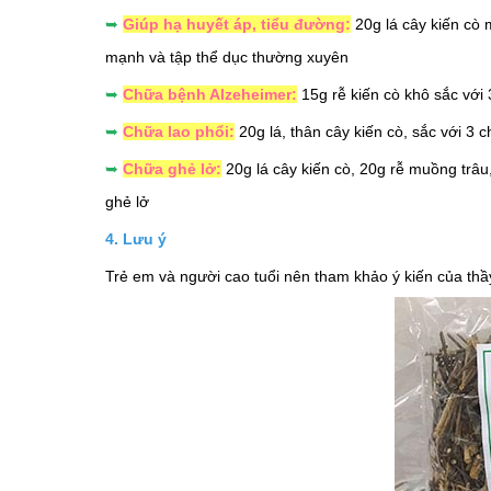
➥
Giúp hạ huyết áp, tiểu đường:
20g lá cây kiến cò 
mạnh và tập thể dục thường xuyên
➥
Chữa bệnh Alzeheimer:
15g rễ kiến cò khô sắc với
➥
Chữa lao phổi:
20g lá, thân cây kiến cò, sắc với 3
➥
Chữa ghẻ lở:
20g lá cây kiến cò, 20g rễ muồng trâu
ghẻ lở
4. Lưu ý
Trẻ em và người cao tuổi nên tham khảo ý kiến của thầ