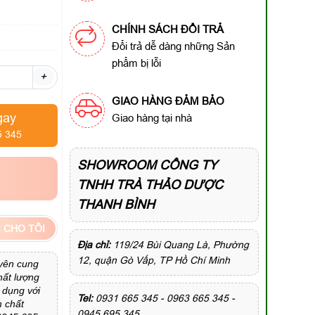
CHÍNH SÁCH ĐỔI TRẢ
Đổi trả dễ dàng những Sản
phẩm bị lỗi
+
GIAO HÀNG ĐẢM BẢO
gay
Giao hàng tại nhà
5 345
SHOWROOM CÔNG TY
TNHH TRÀ THẢO DƯỢC
THANH BÌNH
 CHO TÔI
Địa chỉ:
119/24 Bùi Quang Là, Phường
12, quận Gò Vấp, TP Hồ Chí Minh
yên cung
hất lượng
 dụng với
Tel:
0931 665 345 - 0963 665 345 -
m chất
0945 695 345