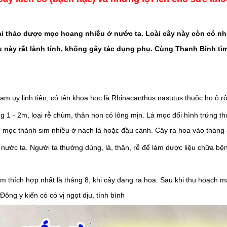
ài thảo dược mọc hoang nhiều ở nước ta. Loài cây này còn có nhữ
 này rất lành tính, không gây tác dụng phụ. Cùng Thanh Bình tìm 
am uy linh tiên, có tên khoa học là Rhinacanthus nasutus thuộc họ ô r
g 1 - 2m, loại rễ chùm, thân non có lông mịn. Lá mọc đối hình trứng th
 mọc thành sim nhiều ở nách lá hoặc đầu cành. Cây ra hoa vào tháng 
nước ta. Người ta thường dùng, lá, thân, rễ để làm dược liệu chữa bệ
m thích hợp nhất là tháng 8, khi cây đang ra hoa. Sau khi thu hoạch m
ng y kiến cò có vị ngọt dịu, tính bình