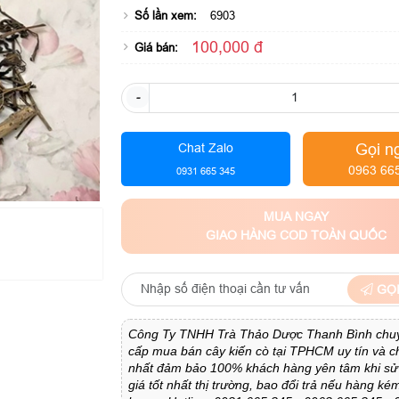
Số lần xem:
6903
100,000 đ
Giá bán:
-
Gọi n
Chat Zalo
0963 66
0931 665 345
MUA NGAY
GIAO HÀNG COD TOÀN QUỐC
GỌI
Công Ty TNHH Trà Thảo Dược Thanh Bình chu
cấp mua bán cây kiến cò tại TPHCM uy tín và c
nhất đảm bảo 100% khách hàng yên tâm khi sử
giá tốt nhất thị trường, bao đổi trả nếu hàng ké