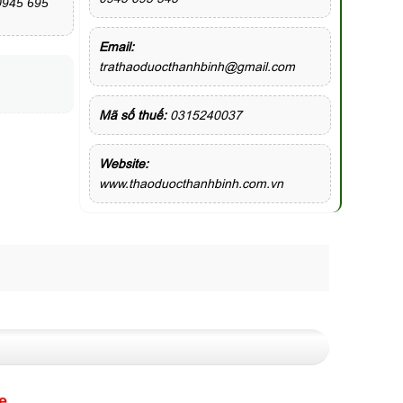
 0945 695
Email:
trathaoduocthanhbinh@gmail.com
Mã số thuế:
0315240037
Website:
www.thaoduocthanhbinh.com.vn
e