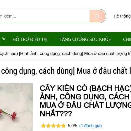
Hệ thống
M
HỖ TRỢ ĐIỀU TRỊ
TĂNG CƯỜNG SỨC KHỎE
CHÍ
bạch hạc) [Hình ảnh, công dụng, cách dùng] Mua ở đâu chất lượng t
, công dụng, cách dùng] Mua ở đâu chất 
CÂY KIẾN CÒ (BẠCH HẠC)
ẢNH, CÔNG DỤNG, CÁCH
MUA Ở ĐÂU CHẤT LƯỢNG
NHẤT???
5.0/5
(1 đánh giá)