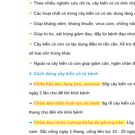
✦
Theo nhiều nghiên cứu chỉ ra, cây kiến cò có tính ch
✦
Các hoạt chất có trong cây kiến cò có tác dụng tăng 
✦
Giúp kháng viêm, kháng khuẩn, virus cúm, chống nấ
✦
Giúp trị ho, sát trùng giảm đau, đẩy lùi bệnh
đau nhứ
✦
Cây kiến cò còn có tác dụng điều trị rắn cắn, hỗ trợ
số loại côn trùng khác
✦
Ngoài ra cây kiến cò còn giúp giảm cân, ngăn chặn đư
3. Cách dùng cây kiến cò trị bệnh
➥
Chữa hắc lào, lang ben, eczema:
50g cây kiến cò m
ngày 2 lần cho đế khi khỏi bệnh
➥
Chữa đau thần kinh tọa do lạnh:
8g rễ cây kiến cò,
thang cho đến khi khỏi bệnh
➥
Chữa đau nhức xương khớp do phong hàn:
12g 
nam. Sắc uống ngày 1 thang, uống liên tục 10 - 20 ngà