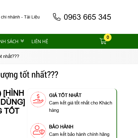
0963 665 345
 chi nhánh
-
Tài Liệu
0
NH SÁCH
LIÊN HỆ
ốt nhất???
lượng tốt nhất???
 [HÌNH
GIÁ TỐT NHẤT
 DÙNG]
Cam kết giá tốt nhất cho Khách
 TỐT
hàng
BẢO HÀNH
Cam kết bảo hành chính hãng