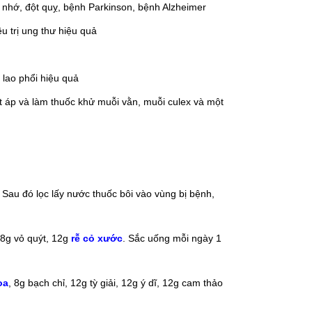
í nhớ, đột quỵ, bệnh Parkinson,
bệnh Alzheimer
u trị ung thư hiệu quả
lao phổi hiệu quả
yết áp và làm thuốc khử muỗi vằn, muỗi culex và một
 Sau đó lọc lấy nước thuốc bôi vào vùng bị bệnh,
, 8g vỏ quýt, 12g
rễ cỏ xước
. Sắc uống mỗi ngày 1
oa
, 8g bạch chỉ, 12g tỳ giải, 12g ý dĩ, 12g cam thảo