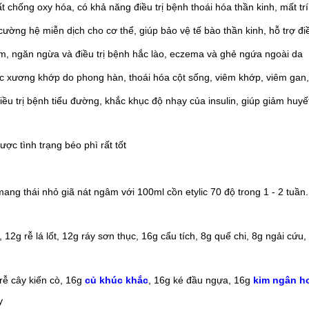
ất chống oxy hóa, có khả năng điều trị bệnh thoái hóa thần kinh, mất tr
cường hệ miễn dịch cho cơ thể, giúp bảo vệ tế bào thần kinh, hỗ trợ điề
m, ngăn ngừa và điều trị bệnh hắc lào, eczema và ghẻ ngứa ngoài da
c xương khớp
do phong hàn, thoái hóa cột sống, viêm khớp,
viêm gan,
 điều trị bệnh tiểu đường, khắc khục độ nhạy của insulin, giúp giảm hu
ợc tình trạng béo phì rất tốt
ang thái nhỏ giã nát ngâm với 100ml cồn etylic 70 độ trong 1 - 2 tuần.
 12g rễ lá lốt, 12g ráy sơn thục, 16g cẩu tích, 8g quế chi, 8g ngải cứu
rễ cây kiến cò, 16g
củ khúc khắc
, 16g ké đầu ngựa, 16g
kim ngân h
y