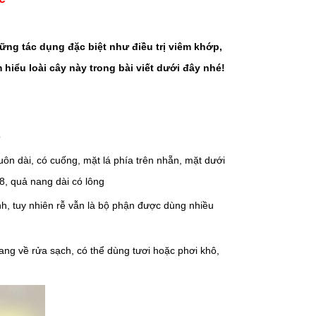
ng tác dụng đặc biệt như điều trị viêm khớp,
hiểu loài cây này trong bài viết dưới đây nhé!
ô
uôn dài, có cuống, mặt lá phía trên nhẵn, mặt dưới
8, quả nang dài có lông
nh, tuy nhiên rễ vẫn là bộ phận được dùng nhiều
ang về rửa sạch, có thể dùng tươi hoặc phơi khô,