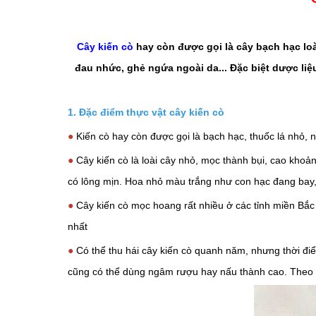
Cây kiến cò
hay còn được gọi là cây bạch hạc lo
đau nhức, ghẻ ngứa ngoài da... Đặc biệt dược liệu
1. Đặc điểm thực vật
cây kiến cò
●
Kiến cò hay còn được gọi là bạch hạc, thuốc lá nhỏ, n
●
Cây kiến cò là loài cây nhỏ, mọc thành bụi, cao khoản
có lông mịn. Hoa nhỏ màu trắng như con hạc đang bay,
●
Cây kiến cò mọc hoang rất nhiều ở các tỉnh miền Bắc 
nhất
●
Có thể thu hái cây kiến cò quanh năm, nhưng thời điể
cũng có thể dùng ngâm rượu hay nấu thành cao. Theo Đô