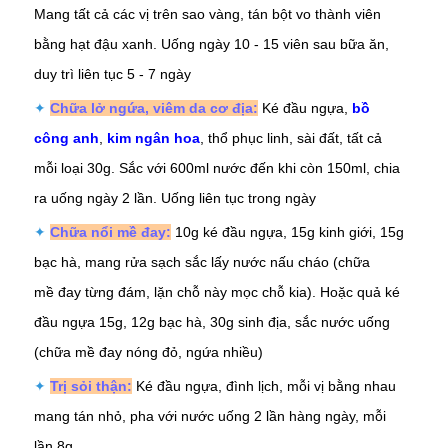
Mang tất cả các vị trên sao vàng, tán bột vo thành viên
bằng hạt đậu xanh. Uống ngày 10 - 15 viên sau bữa ăn,
duy trì liên tục 5 - 7 ngày
✦
Chữa lở ngứa, viêm da cơ địa:
Ké đầu ngựa,
bồ
công anh
,
kim ngân hoa
, thổ phục linh, sài đất, tất cả
mỗi loại 30g. Sắc với 600ml nước đến khi còn 150ml, chia
ra uống ngày 2 lần. Uống liên tục trong ngày
✦
Chữa nổi mề đay:
10g ké đầu ngựa, 15g kinh giới, 15g
bạc hà, mang rửa sạch sắc lấy nước nấu cháo (chữa
mề đay từng đám, lặn chỗ này mọc chỗ kia). Hoặc quả ké
đầu ngựa 15g, 12g bạc hà, 30g sinh địa, sắc nước uống
(chữa mề đay nóng đỏ, ngứa nhiều)
✦
Trị sỏi thận:
Ké đầu ngựa, đình lịch, mỗi vị bằng nhau
mang tán nhỏ, pha với nước uống 2 lần hàng ngày, mỗi
lần 8g