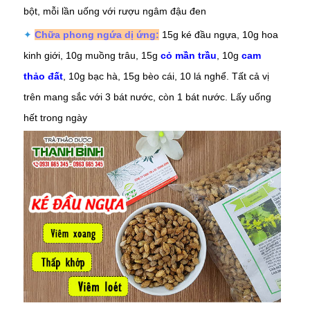
bột, mỗi lần uống với rượu ngâm đậu đen
✦
Chữa phong ngứa dị ứng:
15g ké đầu ngựa, 10g hoa
kinh giới, 10g muồng trâu, 15g
cỏ mần trầu
, 10g
cam
thảo đất
, 10g bạc hà, 15g bèo cái, 10 lá nghể. Tất cả vị
trên mang sắc với 3 bát nước, còn 1 bát nước. Lấy uống
hết trong ngày