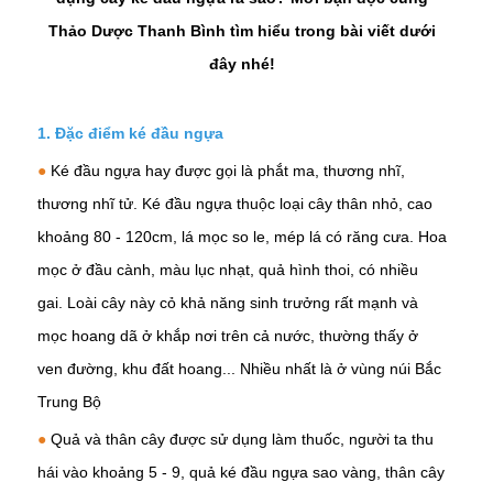
Thảo Dược Thanh Bình tìm hiểu trong bài viết dưới
đây nhé!
1. Đặc điểm ké đầu ngựa
●
Ké đầu ngựa hay được gọi là phắt ma, thương nhĩ,
thương nhĩ tử. Ké đầu ngựa thuộc loại cây thân nhỏ, cao
khoảng 80 - 120cm, lá mọc so le, mép lá có răng cưa. Hoa
mọc ở đầu cành, màu lục nhạt, quả hình thoi, có nhiều
gai. Loài cây này cỏ khả năng sinh trưởng rất mạnh và
mọc hoang dã ở khắp nơi trên cả nước, thường thấy ở
ven đường, khu đất hoang... Nhiều nhất là ở vùng núi Bắc
Trung Bộ
●
Quả và thân cây được sử dụng làm thuốc, người ta thu
hái vào khoảng 5 - 9, quả ké đầu ngựa sao vàng, thân cây