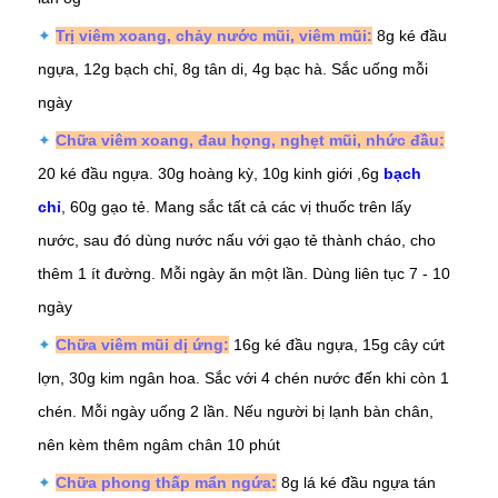
✦
Trị viêm xoang, chảy nước mũi, viêm mũi:
8g ké đầu
ngựa, 12g bạch chỉ, 8g
tân di
, 4g bạc hà. Sắc uống mỗi
ngày
✦
C
hữa viêm xoang, đau họng, nghẹt mũi, nhức đầu:
20 ké đầu ngựa. 30g hoàng kỳ, 10g kinh giới ,6g
bạch
chỉ
, 60g gạo tẻ. Mang sắc tất cả các vị thuốc trên lấy
nước, sau đó dùng nước nấu với gạo tẻ thành cháo, cho
thêm 1 ít đường. Mỗi ngày ăn một lần. Dùng liên tục 7 - 10
ngày
✦
Chữa viêm mũi dị ứng:
16g ké đầu ngựa, 15g cây cứt
lợn, 30g
kim ngân hoa
. Sắc với 4 chén nước đến khi còn 1
chén. Mỗi ngày uống 2 lần. Nếu người bị lạnh bàn chân,
nên kèm thêm ngâm chân 10 phút
✦
Chữa phong thấp mẩn ngứa:
8g lá ké đầu ngựa tán