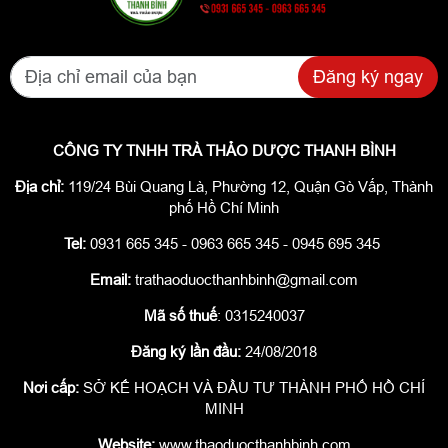
Đăng ký ngay
CÔNG TY TNHH TRÀ THẢO DƯỢC THANH BÌNH
Địa chỉ:
119/24 Bùi Quang Là, Phường 12, Quận Gò Vấp, Thành
phố Hồ Chí Minh
Tel:
0931 665 345 - 0963 665 345 - 0945 695 345
Email:
trathaoduocthanhbinh@gmail.com
Mã số thuế
: 0315240037
Đăng ký lần đầu:
24/08/2018
Nơi cấp:
SỞ KẾ HOẠCH VÀ ĐẦU TƯ THÀNH PHỐ HỒ CHÍ
MINH
Website:
www.thaoduocthanhbinh.com