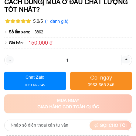
CÁCH DÙNG] MUA Ở ĐÂU CHẤT LƯỢNG
TỐT NHẤT?
5.0/5
(1 đánh giá)
Số lần xem:
3862
150,000 đ
Giá bán:
-
+
Gọi ngay
Chat Zalo
0963 665 345
0931 665 345
MUA NGAY
GIAO HÀNG COD TOÀN QUỐC
GỌI CHO TÔI