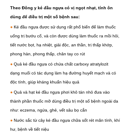
Theo Đông y ké đầu ngựa có vị ngọt nhạt, tính ôn
dùng để điều trị một số bệnh sau:
●
Ké đầu ngựa được sử dụng rất phổ biến để làm thuốc
uống trị bướu cổ, và còn được dùng làm thuốc ra mồi hôi,
tiết nước bọt, hạ nhiệt,
giải độc
, an thần, trị thấp khớp,
phong hàn,
phong thấp,
chân tay co rút
●
Quả ké đầu ngựa có chứa chất carboxy atratylozit
dạng muối có tác dụng làm
hạ đường huyết
mạch và có
độc tính, giúp kháng khuẩn hiệu quả
●
Quả và hạt ké đầu ngựa phơi khô tán nhỏ đưa vào
thành phần thuốc mỡ dùng điều trị một số bệnh ngoài da
như: eczema, ngứa, ghẻ, vết sâu bọ cắn
●
Nước sắc từ cây ké đầu ngựa chữa
sốt rét
mãn tính, khí
hư, bệnh về tiết niệu