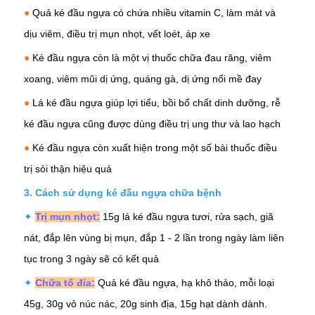
●
Quả ké đầu ngựa có chứa nhiều vitamin C, làm mát và
dịu viêm, điều trị
mụn nhọt,
vết loét, áp xe
●
Ké đầu ngựa còn là một vị thuốc chữa đau răng,
viêm
xoang,
viêm mũi dị ứng, quáng gà, dị ứng nổi mề đay
●
Lá ké đầu ngựa giúp lợi tiểu, bồi bổ chất dinh dưỡng, rễ
ké đầu ngựa cũng được dùng điều trị ung thư và lao hạch
●
Ké đầu ngựa còn xuất hiện trong một số bài thuốc điều
trị sỏi thận hiệu quả
3. Cách sử dụng ké đầu ngựa chữa bệnh
✦
Trị mụn nhọt:
15g lá ké đầu ngựa tươi, rửa sạch, giã
nát, đắp lên vùng bị mụn, đắp 1 - 2 lần trong ngày làm liên
tục trong 3 ngày sẽ có kết quả
✦
Chữa tổ đỉa:
Quả ké đầu ngựa, hạ khô thảo, mỗi loại
45g, 30g
vỏ núc nác
, 20g sinh địa, 15g
hạt dành dành
.