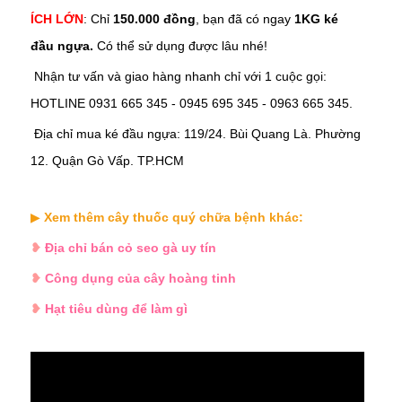
ÍCH LỚN
: Chỉ
150.000 đồng
, bạn đã có ngay
1KG ké
đầu ngựa.
Có thể sử dụng được lâu nhé!
Nhận tư vấn và giao hàng nhanh chỉ với 1 cuộc gọi:
HOTLINE 0931 665 345 - 0945 695 345 - 0963 665 345.
Địa chỉ mua
ké đầu ngựa
:
119/24. Bùi Quang Là. Phường
12. Quận Gò Vấp. TP.HCM
▶
Xem thêm cây thuốc quý chữa bệnh khác:
❥
Địa chỉ bán cỏ seo gà uy tín
❥
Công dụng của cây hoàng tinh
❥
Hạt tiêu dùng để làm gì