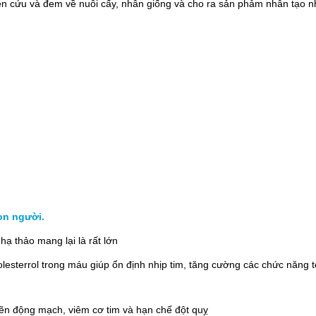
n cứu và đem về nuôi cấy, nhân giống và cho ra sản phảm nhân tạo n
on người.
hạ thảo mang lại là rất lớn
olesterrol trong máu giúp ổn định nhịp tim, tăng cường các chức năng 
ẽn động mạch, viêm cơ tim và hạn chế đột quỵ