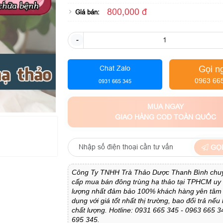
800,000 đ
Giá bán:
-
Gọi n
Chat Zalo
0963 66
0931 665 345
MUA NGAY
GIAO HÀNG COD TOÀN QUỐC
GỌI
Công Ty TNHH Trà Thảo Dược Thanh Bình chu
cấp mua bán đông trùng hạ thảo tại TPHCM uy t
lượng nhất đảm bảo 100% khách hàng yên tâm 
dụng với giá tốt nhất thị trường, bao đổi trả nế
chất lượng. Hotline: 0931 665 345 - 0963 665 3
695 345.