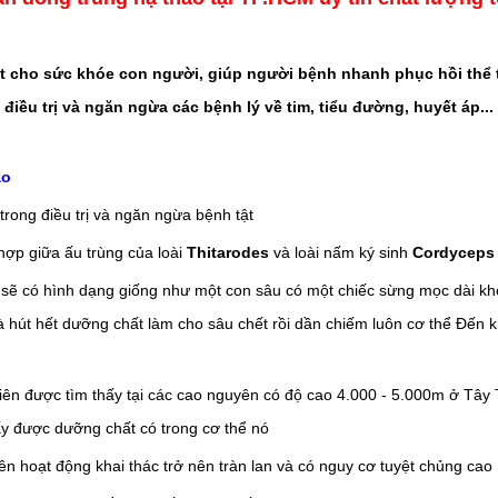
ốt cho sức khóe con người, giúp người bệnh nhanh phục hồi thể
ợ điều trị và ngăn ngừa các bệnh lý về tim, tiểu đường, huyết áp...
ảo
trong điều trị và ngăn ngừa bệnh tật
 hợp giữa ấu trùng của loài
Thitarodes
và loài nấm ký sinh
Cordyceps 
 sẽ có hình dạng giống như một con sâu có một chiếc sừng mọc dài kh
và hút hết dưỡng chất làm cho sâu chết rồi dần chiếm luôn cơ thể Đến k
 tiên được tìm thấy tại các cao nguyên có độ cao 4.000 - 5.000m ở Tâ
ấy được dưỡng chất có trong cơ thể nó
 nên hoạt động khai thác trở nên tràn lan và có nguy cơ tuyệt chủng cao