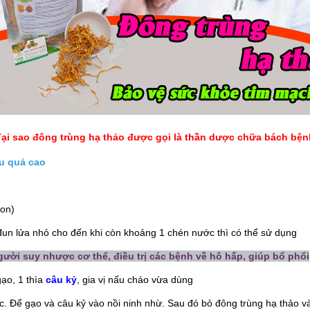
Tại sao đông trùng hạ thảo được gọi là thần dược chữa bách bện
ệu quả cao
con)
un lửa nhỏ cho đến khi còn khoảng 1 chén nước thì có thể sử dụng
ười suy nhược cơ thể, điều trị các bệnh về hô hấp, giúp bổ phổi
gạo, 1 thìa
câu kỷ
, gia vị nấu cháo vừa dùng
c. Để gạo và câu kỷ vào nồi ninh nhừ. Sau đó bỏ đông trùng hạ thảo v