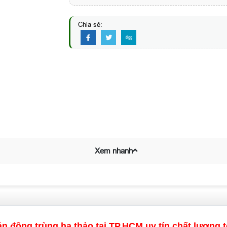
Chia sẻ:
Xem nhanh
n đông trùng hạ thảo tại TP.HCM uy tín chất lượng t