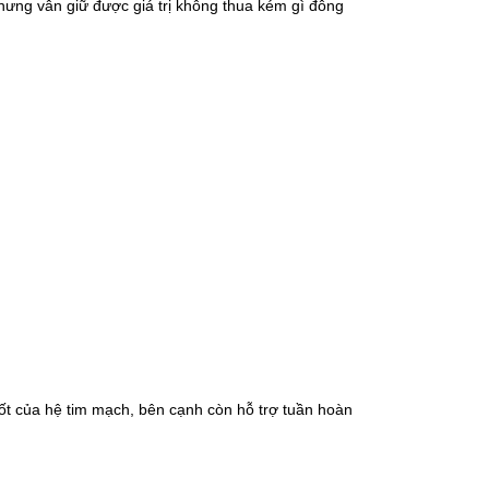
hưng vẫn giữ được giá trị không thua kém gì đông
tốt của hệ
tim mạch
, bên cạnh còn hỗ trợ tuần hoàn