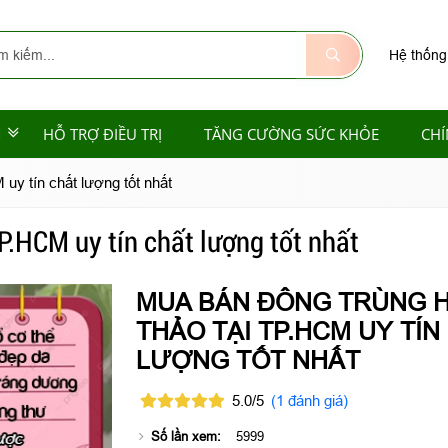
Hệ thống
M
HỖ TRỢ ĐIỀU TRỊ
TĂNG CƯỜNG SỨC KHỎE
CHÍ
uy tín chất lượng tốt nhất
P.HCM uy tín chất lượng tốt nhất
MUA BÁN ĐÔNG TRÙNG 
THẢO TẠI TP.HCM UY TÍN
LƯỢNG TỐT NHẤT
5.0/5
(1 đánh giá)
Số lần xem:
5999