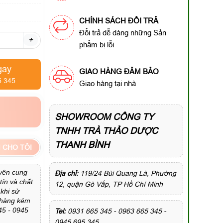
CHÍNH SÁCH ĐỔI TRẢ
Đổi trả dễ dàng những Sản
+
phẩm bị lỗi
gay
GIAO HÀNG ĐẢM BẢO
5 345
Giao hàng tại nhà
SHOWROOM CÔNG TY
TNHH TRÀ THẢO DƯỢC
THANH BÌNH
 CHO TÔI
yên cung
Địa chỉ:
119/24 Bùi Quang Là, Phường
ín và chất
12, quận Gò Vấp, TP Hồ Chí Minh
khi sử
u hàng kém
45 - 0945
Tel:
0931 665 345 - 0963 665 345 -
0945 695 345