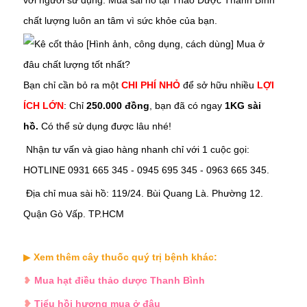
với người sử dụng. Mua
sài hồ
tại Thảo Dược Thanh Bình
chất lượng luôn an tâm vì sức khỏe của bạn.
Bạn chỉ cần bỏ ra một
CHI PHÍ NHỎ
để sở hữu nhiều
LỢI
ÍCH LỚN
: Chỉ
250.000 đồng
, bạn đã có ngay
1KG sài
hồ.
Có thể sử dụng được lâu nhé!
Nhận tư vấn và giao hàng nhanh chỉ với 1 cuộc gọi:
HOTLINE 0931 665 345 - 0945 695 345 - 0963 665 345.
Địa chỉ mua
sài hồ
:
119/24. Bùi Quang Là. Phường 12.
Quận Gò Vấp. TP.HCM
▶
Xem thêm cây thuốc quý trị bệnh khác:
❥
Mua hạt điều thảo dược Thanh Bình
❥
Tiểu hồi hương mua ở đâu