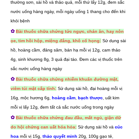
thường sơn, sài hồ và thảo quả, mỗi thứ lấy 12g, đem sắc
nước uống hàng ngày, mỗi ngày uống 1 thang cho đến khi
khỏi bệnh
✿
Bài thuốc chữa chứng tức ngực, chán ăn, hay nôn
ọe, tim hồi hộp, miệng đắng, khô cổ họng:
Sử dụng sài
hồ, hoàng cầm, đảng sâm, bán hạ mỗi vị 12g, cam thảo
4g, sinh khương 8g, 3 quả
đại táo
. Đem các vị thuốc trên
sắc nước uống hàng ngày
✿
Bài thuốc chữa chứng nhiễm khuẩn đường mật,
viêm túi mật cấp tính:
Sử dụng sài hồ, đại hoàng mỗi vị
16g, mộc hương 6g,
hoàng cầm
,
bạch thược
, uất kim
mỗi vị lấy 12g, đem tất cả sắc nước uống trong ngày
✿
Bài thuốc chữa chứng đau đầu, mất ngủ, giận dữ
do hội chứng can uất hóa hỏa:
Sử dụng sài hồ và
cúc
hoa
mỗi vị 15g,
thảo quyết minh
20g, 100g gạo tẻ,