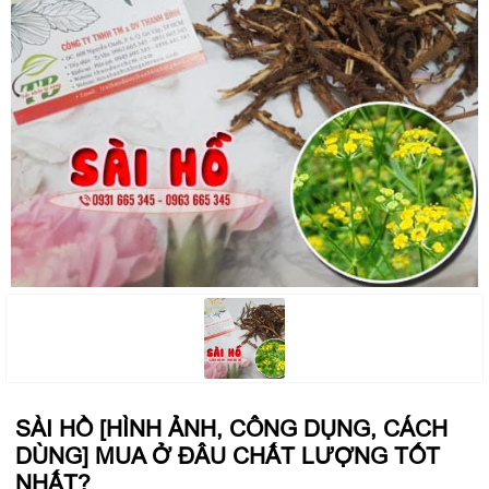
SÀI HỒ [HÌNH ẢNH, CÔNG DỤNG, CÁCH
DÙNG] MUA Ở ĐÂU CHẤT LƯỢNG TỐT
NHẤT?