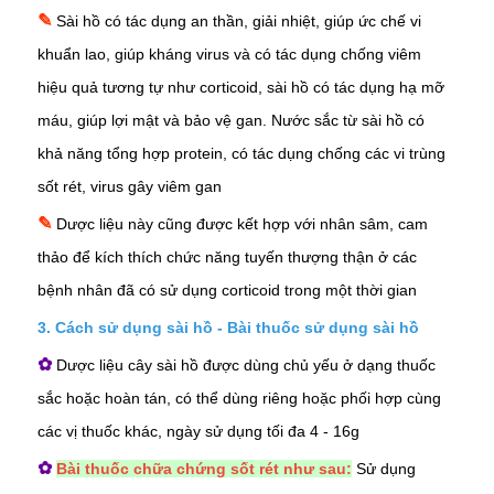
✎
Sài hồ có tác dụng an thần, giải nhiệt, giúp ức chế vi
khuẩn lao, giúp kháng virus và có tác dụng chống viêm
hiệu quả tương tự như corticoid, sài hồ có tác dụng hạ mỡ
máu, giúp lợi mật và
bảo vệ gan
. Nước sắc từ sài hồ có
khả năng tổng hợp protein, có tác dụng chống các vi trùng
sốt rét, virus gây viêm gan
✎
Dược liệu này cũng được kết hợp với nhân sâm,
cam
thảo
để kích thích chức năng tuyến thượng thận ở các
bệnh nhân đã có sử dụng corticoid trong một thời gian
3. Cách sử dụng sài hồ - Bài thuốc sử dụng sài hồ
✿
Dược liệu cây sài hồ được dùng chủ yếu ở dạng thuốc
sắc hoặc hoàn tán, có thể dùng riêng hoặc phối hợp cùng
các vị thuốc khác, ngày sử dụng tối đa 4 - 16g
✿
Bài thuốc chữa chứng sốt rét như sau:
Sử dụng