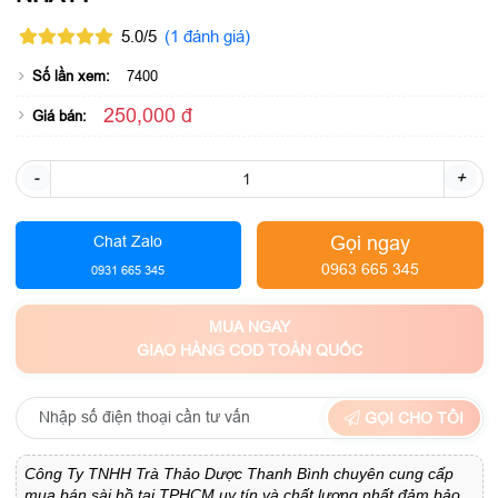
5.0/5
(1 đánh giá)
Số lần xem:
7400
250,000 đ
Giá bán:
-
+
Gọi ngay
Chat Zalo
0963 665 345
0931 665 345
MUA NGAY
GIAO HÀNG COD TOÀN QUỐC
GỌI CHO TÔI
Công Ty TNHH Trà Thảo Dược Thanh Bình chuyên cung cấp
mua bán sài hồ tại TPHCM uy tín và chất lượng nhất đảm bảo