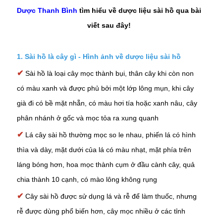
Dược Thanh Bình
tìm hiểu về dược liệu sài hồ qua bài
viết sau đây!
1. Sài hồ là cây gì - Hình ảnh về dược liệu sài hồ
✔
Sài hồ là loại cây mọc thành bụi, thân cây khi còn non
có màu xanh và được phủ bởi một lớp lông mụn, khi cây
già đi có bề mặt nhẵn, có màu hơi tía hoặc xanh nâu, cây
phân nhánh ở gốc và mọc tỏa ra xung quanh
✔
Lá cây sài hồ thường mọc so le nhau, phiến lá có hình
thìa và dày, mặt dưới của lá có màu nhạt, mặt phía trên
láng bóng hơn, hoa mọc thành cụm ở đầu cành cây, quả
chia thành 10 cạnh, có mào lông không rụng
✔
Cây sài hồ được sử dụng lá và rễ để làm thuốc, nhưng
rễ được dùng phổ biến hơn, cây mọc nhiều ở các tỉnh