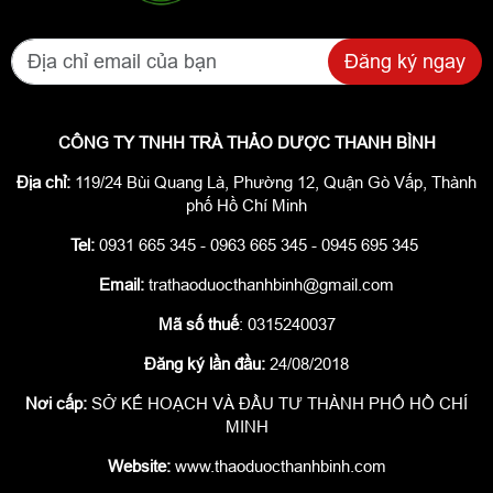
Đăng ký ngay
CÔNG TY TNHH TRÀ THẢO DƯỢC THANH BÌNH
Địa chỉ:
119/24 Bùi Quang Là, Phường 12, Quận Gò Vấp, Thành
phố Hồ Chí Minh
Tel:
0931 665 345 - 0963 665 345 - 0945 695 345
Email:
trathaoduocthanhbinh@gmail.com
Mã số thuế
: 0315240037
Đăng ký lần đầu:
24/08/2018
Nơi cấp:
SỞ KẾ HOẠCH VÀ ĐẦU TƯ THÀNH PHỐ HỒ CHÍ
MINH
Website:
www.thaoduocthanhbinh.com