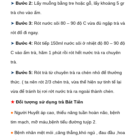
➤
Bước 2:
Lấy muỗng bằng tre hoặc gỗ, lấy khoảng 5 gr
trà cho vào ấm.
➤
Bước 3:
Rót nước sôi 80 – 90 độ C vừa đủ ngập trà và
rót đổ đi ngay.
➤
Bước 4:
Rót tiếp 150ml nước sôi ở nhiệt độ 80 – 90 độ
C vào ấm trà, hãm 1 phút rồi rót hết nước trà ra chuyên
trà.
➤
Bước 5:
Rót trà từ chuyên trà ra chén nhỏ để thưởng
thức. ( ta nên rót 2/3 chén trà, vừa thể hiện sự tinh tế lại
vừa để tránh bị rơi rớt nước trà ra ngoài thành chén.
★
Đối tượng sử dụng trà Bát Tiên
●
Người Huyết áp cao, thiểu năng tuần hoàn não, bệnh
tim mạch, mỡ máu,bệnh tiểu đường tuýp 2.
●
Bệnh nhân mệt mỏi ,căng thẳng,khó ngủ , đau đầu ,hoa