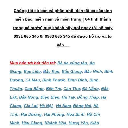
Chúng tôi có bán và phân phối đến tất cả các tỉnh
miền bắc, miền nam và miền trung ( 64 tỉnh thành
trong cả nước) quý khách hãy gọi ngay tới số máy
0931 665 345 0r 0963 665 345 để được hỗ trợ và tư
vấn….
Mua bán
trà bát tiên
tại
:
Bà rịa vũng tàu
,
An
Giang
,
Bạc Liêu
,
Bắc Kạn
,
Bắc Giang
, Bắc Ninh, Bình
Dương,
Cà Mau
,
Bình Phước
, Bình Định,
Bình
Thuận
,
Cao Bằng
,
Bến Tre
,
Cần Thơ
,
Đà Nẵng
,
Đắk
Lắk
,
Đắk Nông
,
Điện Biên
,
Hà Tây
,
Đồng Tháp
,
Hà
Giang
,
Gia Lai
,
Hà Nội
,
Hà Nam
,
Đồng Nai
,
Hà
Tĩnh
,
Hải Dương
,
Hải Phòng
,
Hòa Bình
,
Hồ Chí
Minh
,
Hậu Giang
,
Khánh Hòa
,
Hưng Yên
,
Kiên