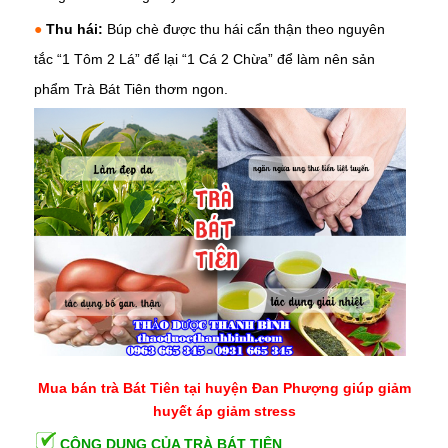
●
Thu hái:
Búp chè được thu hái cẩn thận theo nguyên
tắc “1 Tôm 2 Lá” để lại “1 Cá 2 Chừa” để làm nên sản
phẩm Trà Bát Tiên thơm ngon.
Mua bán trà Bát Tiên tại huyện Đan Phượng giúp giảm
huyết áp giảm stress
CÔNG DỤNG CỦA TRÀ BÁT TIÊN