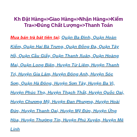
Kh Đặt Hàng=>Giao Hàng=>Nhận Hàng=>Kiểm
Tra=>Đúng Chất Lượng=>Thanh Toán
Mua bán trà bát tiên tại
:
Quận Ba Đình, Quận Hoàn
Kiếm, Quận Hai Bà Trưng, Quận Đống Đa, Quận Tây
Hồ, Quận Cầu Giấy, Quận Thanh Xuân, Quận Hoàng
Mai, Quận Long Biên, Huyện Từ Liêm, Huyện Thanh
Trì, Huyện Gia Lâm, Huyện Đông Anh, Huyện Sóc
Sơn, Quận Hà Đông, Huyện Sơn Tây, Huyện Ba Vì,
Huyện Phúc Thọ, Huyện Thạch Thất, Huyện Quốc Oai,
Huyện Chương Mỹ, Huyện Đan Phượng, Huyện Hoài
Đức, Huyện Thanh Oai, Huyện Mỹ Đức, Huyện Ứng
Hòa, Huyện Thường Tín, Huyện Phú Xuyên, Huyện Mê
Linh