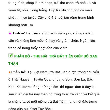
trung bình, chóp lá hơi nhọn, trà khô cánh trà nhỏ xíu và
xoăn tít, nhiều lông trắng. Búp trà khi còn non có màu
phớt tím, có tuyết. Cây chè 4-5 tuổi tán rộng trung bình
khoảng hơn 1m.
★
Tính vị:
Bát tiên có mùi vị thơm ngon, không có lắng
cặn và không làm mốc, ố, hay vàng ấm chén. Ngậm lâu
trong cổ họng thấy ngọt dần của vị trà.
PHÂN BỐ - THU HÁI TRÀ BÁT TIÊN GIÚP BỔ GAN
THẬN
●
Phân bố:
Tại Việt Nam, trà Bát Tiên được trồng chủ yếu
ở Thái Nguyên, Tuyên Quang, Lạng Sơn, Sơn La, Bắc
Kạn. Khi được trồng thử nghiệm, thì người dân ở đây lại
sản xuất loại trà này theo phương thức trà xanh và kết quả
là chúng ta có một giống trà Bát Tiên mang nét đặc trưng
riêng của núi rừng Tây Bắc.