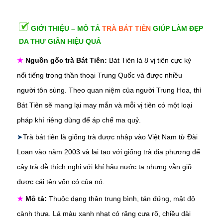
GIỚI THIỆU – MÔ TẢ
TRÀ BÁT TIÊN
GIÚP LÀM ĐẸP
DA THƯ GIÃN HIỆU QUẢ
★
Nguồn gốc trà Bát Tiên:
Bát Tiên là 8 vị tiên cực kỳ
nổi tiếng trong thần thoại Trung Quốc và được nhiều
người tôn sùng. Theo quan niệm của người Trung Hoa, thì
Bát Tiên sẽ mang lại may mắn và mỗi vị tiên có một loại
pháp khí riêng dùng để áp chế ma quỷ.
➤
Trà bát tiên là giống trà được nhập vào Việt Nam từ Đài
Loan vào năm 2003 và lai tạo với giống trà địa phương để
cây trà dễ thích nghi với khí hậu nước ta nhưng vẫn giữ
được cái tên vốn có của nó.
★
Mô tả:
Thuộc dạng thân trung bình, tán đứng, mật độ
cành thưa. Lá màu xanh nhạt có răng cưa rõ, chiều dài