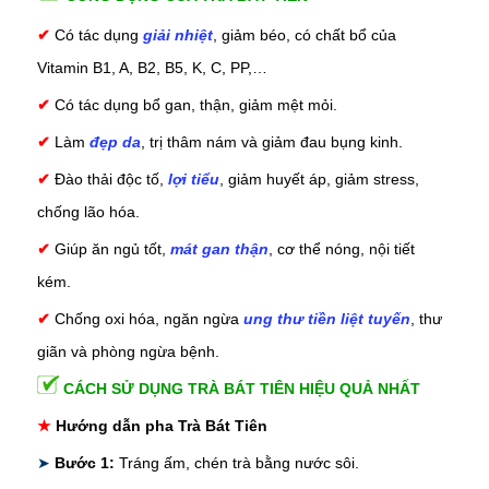
✔
Có tác dụng
giải nhiệt
, giảm béo, có chất bổ của
Vitamin B1, A, B2, B5, K, C, PP,…
✔
Có tác dụng bổ gan, thận, giảm mệt mỏi.
✔
Làm
đẹp da
, trị thâm nám và giảm đau bụng kinh.
✔
Đào thải độc tố,
lợi tiểu
, giảm huyết áp, giảm stress,
chống lão hóa.
✔
Giúp ăn ngủ tốt,
mát gan thận
, cơ thể nóng, nội tiết
kém.
✔
Chống oxi hóa, ngăn ngừa
ung thư tiền liệt tuyến
, thư
giãn và phòng ngừa bệnh.
CÁCH SỬ DỤNG TRÀ BÁT TIÊN HIỆU QUẢ NHẤT
★
Hướng dẫn pha Trà Bát Tiên
➤
Bước 1:
Tráng ấm, chén trà bằng nước sôi.