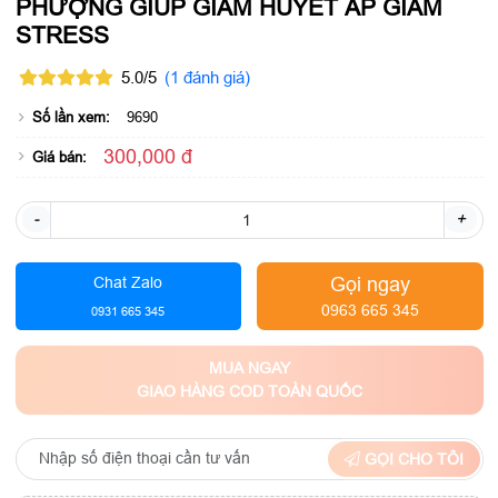
PHƯỢNG GIÚP GIẢM HUYẾT ÁP GIẢM
STRESS
5.0/5
(1 đánh giá)
Số lần xem:
9690
300,000 đ
Giá bán:
-
+
Gọi ngay
Chat Zalo
0963 665 345
0931 665 345
MUA NGAY
GIAO HÀNG COD TOÀN QUỐC
GỌI CHO TÔI