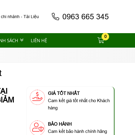
0963 665 345
 chi nhánh
-
Tài Liệu
0
NH SÁCH
LIÊN HỆ
t
ẠI
GIÁ TỐT NHẤT
GIẢM
Cam kết giá tốt nhất cho Khách
hàng
BẢO HÀNH
Cam kết bảo hành chính hãng