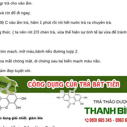
gr trà cho vào ấm.
à rót đổ đi ngay.
ộ C vào ấm trà, hãm 1 phút rồi rót hết nước trà ra chuyên trà.
hức. ( ta nên rót 2/3 chén trà, vừa thể hiện sự tinh tế lại vừa để tránh
 tim mạch, mỡ máu,bệnh tiểu đường tuýp 2.
oa mắt chóng mặt, di chứng sau tai biến mạch máu não.
làm đẹp tuyệt vời.