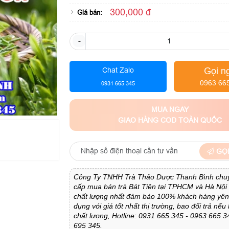
300,000 đ
Giá bán:
-
Gọi n
Chat Zalo
0963 66
0931 665 345
MUA NGAY
GIAO HÀNG COD TOÀN QUỐC
GỌI
Công Ty TNHH Trà Thảo Dược Thanh Bình chu
cấp mua bán trà Bát Tiên tại TPHCM và Hà Nội 
chất lượng nhất đảm bảo 100% khách hàng yên
dụng với giá tốt nhất thị trường, bao đổi trả nế
chất lượng, Hotline: 0931 665 345 - 0963 665 3
695 345.