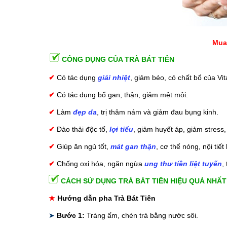
Mua 
CÔNG DỤNG CỦA TRÀ BÁT TIÊN
✔
Có tác dụng
giải nhiệt
, giảm béo, có chất bổ của Vi
✔
Có tác dụng bổ gan, thận, giảm mệt mỏi.
✔
Làm
đẹp da
, trị thâm nám và giảm đau bụng kinh.
✔
Đào thải độc tố,
lợi tiểu
, giảm huyết áp, giảm stress
✔
Giúp ăn ngủ tốt,
mát gan thận
, cơ thể nóng, nội tiết
✔
Chống oxi hóa, ngăn ngừa
ung thư tiền liệt tuyến
,
CÁCH SỬ DỤNG TRÀ BÁT TIÊN HIỆU QUẢ NHẤT
★
Hướng dẫn pha Trà Bát Tiên
➤
Bước 1:
Tráng ấm, chén trà bằng nước sôi.