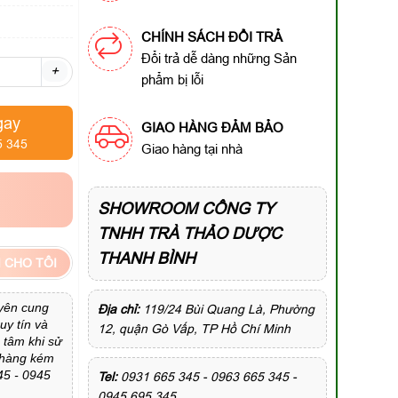
CHÍNH SÁCH ĐỔI TRẢ
Đổi trả dễ dàng những Sản
+
phẩm bị lỗi
gay
GIAO HÀNG ĐẢM BẢO
5 345
Giao hàng tại nhà
SHOWROOM CÔNG TY
TNHH TRÀ THẢO DƯỢC
THANH BÌNH
 CHO TÔI
yên cung
Địa chỉ:
119/24 Bùi Quang Là, Phường
uy tín và
12, quận Gò Vấp, TP Hồ Chí Minh
 tâm khi sử
u hàng kém
45 - 0945
Tel:
0931 665 345 - 0963 665 345 -
0945 695 345