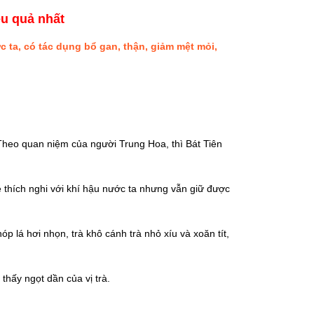
ệu quả nhất
c ta, có tác dụng bổ gan, thận, giảm mệt mỏi,
. Theo quan niệm của người Trung Hoa, thì Bát Tiên
ễ thích nghi với khí hậu nước ta nhưng vẫn giữ được
 lá hơi nhọn, trà khô cánh trà nhỏ xíu và xoăn tít,
hấy ngọt dần của vị trà.