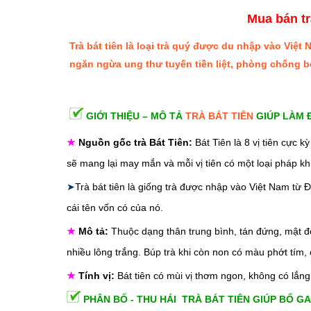
Mua bán tr
Trà bát tiên là loại trà quý được du nhập vào Việt
ngăn ngừa ung thư tuyến tiền liệt, phòng chống b
GIỚI THIỆU – MÔ TẢ
TRÀ BÁT TIÊN
GIÚP LÀM 
★
Nguồn gốc trà Bát Tiên:
Bát Tiên là 8 vị tiên cực 
sẽ mang lại may mắn và mỗi vị tiên có một loại pháp k
➤
Trà bát tiên là giống trà được nhập vào Việt Nam từ 
cái tên vốn có của nó.
★
Mô tả:
Thuộc dạng thân trung bình, tán đứng, mật độ 
nhiều lông trắng. Búp trà khi còn non có màu phớt tím,
★
Tính vị:
Bát tiên có mùi vị thơm ngon, không có lắn
PHÂN BỐ - THU HÁI TRÀ BÁT TIÊN GIÚP BỔ G