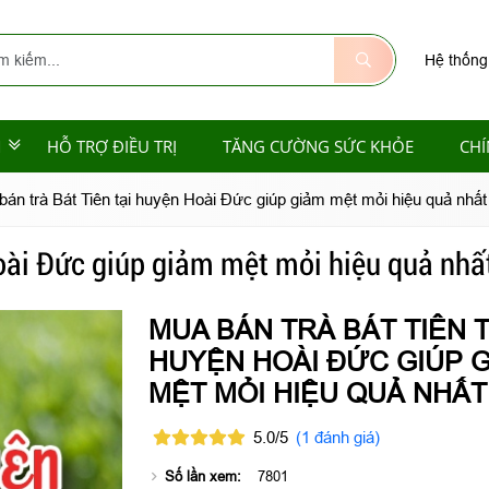
Hệ thống
M
HỖ TRỢ ĐIỀU TRỊ
TĂNG CƯỜNG SỨC KHỎE
CHÍ
án trà Bát Tiên tại huyện Hoài Đức giúp giảm mệt mỏi hiệu quả nhất
oài Đức giúp giảm mệt mỏi hiệu quả nhấ
MUA BÁN TRÀ BÁT TIÊN T
HUYỆN HOÀI ĐỨC GIÚP 
MỆT MỎI HIỆU QUẢ NHẤT
5.0/5
(1 đánh giá)
Số lần xem:
7801