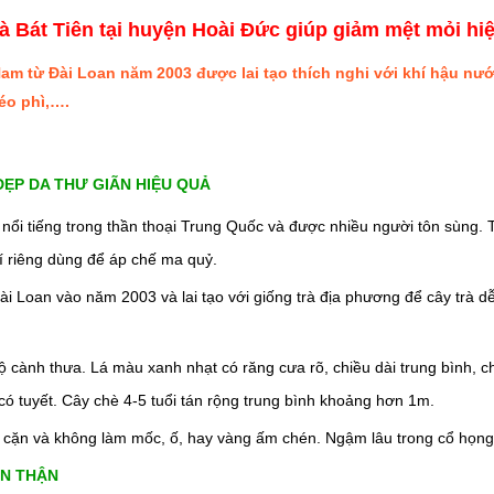
à Bát Tiên tại huyện Hoài Đức giúp giảm mệt mỏi hi
 Nam từ Đài Loan năm 2003 được lai tạo thích nghi với khí hậu nướ
éo phì,….
ĐẸP DA THƯ GIÃN HIỆU QUẢ
kỳ nổi tiếng trong thần thoại Trung Quốc và được nhiều người tôn sùng
hí riêng dùng để áp chế ma quỷ.
Đài Loan vào năm 2003 và lai tạo với giống trà địa phương để cây trà d
cành thưa. Lá màu xanh nhạt có răng cưa rõ, chiều dài trung bình, chóp
 có tuyết. Cây chè 4-5 tuổi tán rộng trung bình khoảng hơn 1m.
g cặn và không làm mốc, ố, hay vàng ấm chén. Ngậm lâu trong cổ họng t
AN THẬN