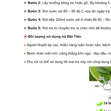
➤
Bước 2:
Lấy muỗng bằng tre hoặc gỗ, lấy khoảng 5 
➤
Bước 3:
Rót nước sôi 80 – 90 độ C vừa đủ ngập trà v
➤
Bước 4:
Rót tiếp 150ml nước sôi ở nhiệt độ 80 – 90 đ
➤
Bước 5:
Rót trà từ chuyên trà ra chén nhỏ để thưởng t
★
Đối tượng sử dụng trà Bát Tiên
●
Người Huyết áp cao, thiểu năng tuần hoàn não, bệnh
●
Bệnh nhân mệt mỏi ,căng thẳng,khó ngủ , đau đầu ,h
●
Phụ nữ có thể sử dụng tốt loại trà này với công dụng 