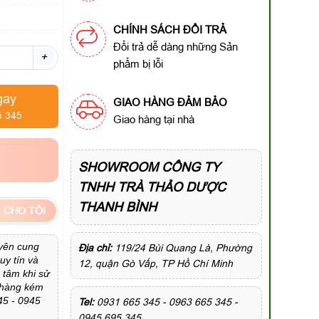
CHÍNH SÁCH ĐỔI TRẢ
Đổi trả dễ dàng những Sản
+
phẩm bị lỗi
gay
GIAO HÀNG ĐẢM BẢO
5 345
Giao hàng tại nhà
SHOWROOM CÔNG TY
TNHH TRÀ THẢO DƯỢC
THANH BÌNH
 CHO TÔI
yên cung
Địa chỉ:
119/24 Bùi Quang Là, Phường
uy tín và
12, quận Gò Vấp, TP Hồ Chí Minh
 tâm khi sử
u hàng kém
45 - 0945
Tel:
0931 665 345 - 0963 665 345 -
0945 695 345