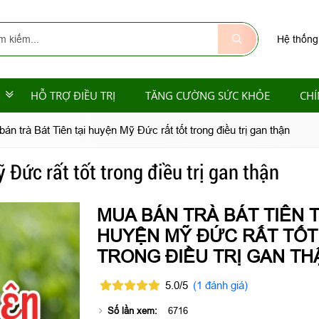
Hệ thống
M
HỖ TRỢ ĐIỀU TRỊ
TĂNG CƯỜNG SỨC KHỎE
CHÍ
án trà Bát Tiên tại huyện Mỹ Đức rất tốt trong điều trị gan thận
 Đức rất tốt trong điều trị gan thận
MUA BÁN TRÀ BÁT TIÊN T
HUYỆN MỸ ĐỨC RẤT TỐT
TRONG ĐIỀU TRỊ GAN TH
5.0/5
(1 đánh giá)
Số lần xem:
6716