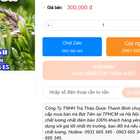
300,000 đ
Giá bán:
-
Gọi n
Chat Zalo
0963 66
0931 665 345
MUA NGAY
GIAO HÀNG COD TOÀN QUỐC
GỌI
Công Ty TNHH Trà Thảo Dược Thanh Bình chu
cấp mua bán trà Bát Tiên tại TPHCM và Hà Nội 
chất lượng nhất đảm bảo 100% khách hàng yên
dụng với giá tốt nhất thị trường, bao đổi trả nế
chất lượng, Hotline: 0931 665 345 - 0963 665 3
695 345.