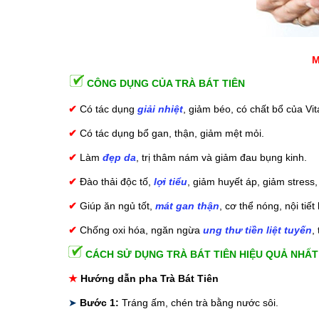
M
CÔNG DỤNG CỦA TRÀ BÁT TIÊN
✔
Có tác dụng
giải nhiệt
, giảm béo, có chất bổ của Vi
✔
Có tác dụng bổ gan, thận, giảm mệt mỏi.
✔
Làm
đẹp da
, trị thâm nám và giảm đau bụng kinh.
✔
Đào thải độc tố,
lợi tiểu
, giảm huyết áp, giảm stress
✔
Giúp ăn ngủ tốt,
mát gan thận
, cơ thể nóng, nội tiết
✔
Chống oxi hóa, ngăn ngừa
ung thư tiền liệt tuyến
,
CÁCH SỬ DỤNG TRÀ BÁT TIÊN HIỆU QUẢ NHẤT
★
Hướng dẫn pha Trà Bát Tiên
➤
Bước 1:
Tráng ấm, chén trà bằng nước sôi.