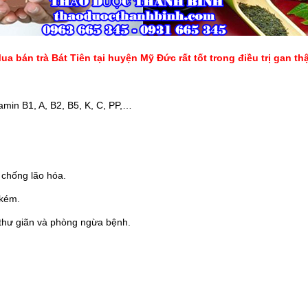
ua bán trà Bát Tiên tại huyện Mỹ Đức rất tốt trong điều trị gan th
tamin B1, A, B2, B5, K, C, PP,…
, chống lão hóa.
 kém.
 thư giãn và phòng ngừa bệnh.