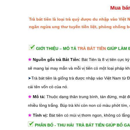
Mua bán 
Trà bát tiên là loại trà quý được du nhập vào Việt
ngăn ngừa ung thư tuyến tiền liệt, phòng chống b
GIỚI THIỆU – MÔ TẢ
TRÀ BÁT TIÊN
GIÚP LÀM 
★
Nguồn gốc trà Bát Tiên:
Bát Tiên là 8 vị tiên cực 
sẽ mang lại may mắn và mỗi vị tiên có một loại pháp k
➤
Trà bát tiên là giống trà được nhập vào Việt Nam từ 
cái tên vốn có của nó.
★
Mô tả:
Thuộc dạng thân trung bình, tán đứng, mật độ 
nhiều lông trắng. Búp trà khi còn non có màu phớt tím,
★
Tính vị:
Bát tiên có mùi vị thơm ngon, không có lắn
PHÂN BỐ - THU HÁI TRÀ BÁT TIÊN GIÚP BỔ G