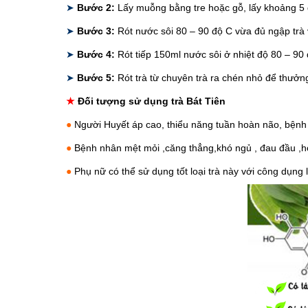
➤
Bước 2:
Lấy muỗng bằng tre hoặc gỗ, lấy khoảng 5 
➤
Bước 3:
Rót nước sôi 80 – 90 độ C vừa đủ ngập trà v
➤
Bước 4:
Rót tiếp 150ml nước sôi ở nhiệt độ 80 – 90 đ
➤
Bước 5:
Rót trà từ chuyên trà ra chén nhỏ để thưởng t
★
Đối tượng sử dụng trà Bát Tiên
●
Người Huyết áp cao, thiểu năng tuần hoàn não, bệnh
●
Bệnh nhân mệt mỏi ,căng thẳng,khó ngủ , đau đầu ,h
●
Phụ nữ có thể sử dụng tốt loại trà này với công dụng 