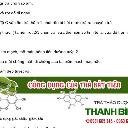
gr trà cho vào ấm.
à rót đổ đi ngay.
ộ C vào ấm trà, hãm 1 phút rồi rót hết nước trà ra chuyên trà.
hức. ( ta nên rót 2/3 chén trà, vừa thể hiện sự tinh tế lại vừa để tránh
 tim mạch, mỡ máu,bệnh tiểu đường tuýp 2.
oa mắt chóng mặt, di chứng sau tai biến mạch máu não.
làm đẹp tuyệt vời.