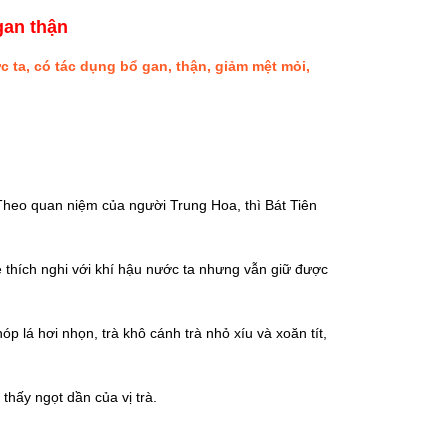
 gan thận
c ta, có tác dụng bổ gan, thận, giảm mệt mỏi,
. Theo quan niệm của người Trung Hoa, thì Bát Tiên
ễ thích nghi với khí hậu nước ta nhưng vẫn giữ được
 lá hơi nhọn, trà khô cánh trà nhỏ xíu và xoăn tít,
hấy ngọt dần của vị trà.