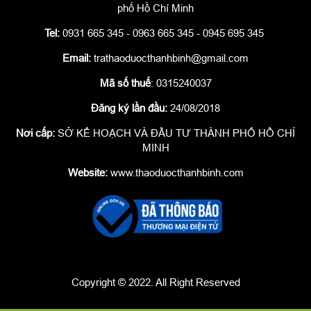
phố Hồ Chí Minh
Tel:
0931 665 345 - 0963 665 345 - 0945 695 345
Email:
trathaoduocthanhbinh@gmail.com
Mã số thuế
: 0315240037
Đăng ký lần đầu:
24/08/2018
Nơi cấp:
SỞ KẾ HOẠCH VÀ ĐẦU TƯ THÀNH PHỐ HỒ CHÍ
MINH
Website:
www.thaoduocthanhbinh.com
Copyright © 2022. All Right Reserved