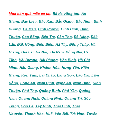
Mua bán quả mắc ca
tại
:
Bà rịa vũng tàu
,
An
Giang
,
Bạc Liêu
,
Bắc Kạn
,
Bắc Giang
,
Bắc Ninh
,
Bình
Dương
,
Cà Mau
,
Bình Phước
,
Bình Định
,
Bình
Thuận
,
Cao Bằng
,
Bến Tre
,
Cần Thơ
,
Đà Nẵng
,
Đắk
Lắk
,
Đắk Nông
,
Điện Biên
,
Hà Tây
,
Đồng Tháp
,
Hà
Giang
,
Gia Lai
,
Hà Nội
,
Hà Nam
,
Đồng Nai
,
Hà
Tĩnh
,
Hải Dương
,
Hải Phòng
,
Hòa Bình
,
Hồ Chí
Minh
,
Hậu Giang
,
Khánh Hòa
,
Hưng Yên
,
Kiên
Giang
,
Kon Tum
,
Lai Châu
,
Lạng Sơn
,
Lào Cai
,
Lâm
Đồng
,
Long An
,
Nam Định
,
Nghệ An
,
Ninh Bình
,
Ninh
Thuận
,
Phú Thọ
,
Quảng Bình
,
Phú Yên
,
Quảng
Nam
,
Quảng Ngãi,
Quảng Ninh
,
Quảng Trị
,
Sóc
Trăng
,
Sơn La
,
Tây Ninh
,
Thái Bình
,
Thái
Nguyên
,
Thanh Hóa
,
Huế
,
Yên Bái
,
Trà Vinh
,
Tuyên