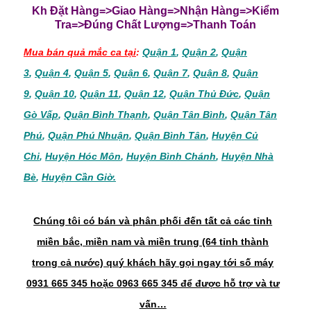
Kh Đặt Hàng=>Giao Hàng=>Nhận Hàng=>Kiểm
Tra=>Đúng Chất Lượng=>Thanh Toán
Mua bán quả mắc ca tại
:
Quận 1
,
Quận 2
,
Quận
3
,
Quận 4
,
Quận 5
,
Quận 6
,
Quận 7
,
Quận 8
,
Quận
9
,
Quận 10
,
Quận 11
,
Quận 12
,
Quận Thủ Đức
,
Quận
Gò Vấp
,
Quận Bình Thạnh
,
Quận Tân Bình
,
Quận Tân
Phú
,
Quận Phú Nhuận
,
Quận Bình Tân
,
Huyện Củ
Chi
,
Huyện Hóc Môn
,
Huyện Bình Chánh
,
Huyện Nhà
Bè
,
Huyện Cần Giờ.
Chúng tôi có bán và phân phối đến tất cả các tỉnh
miền bắc, miền nam và miền trung (64 tỉnh thành
trong cả nước) quý khách hãy gọi ngay tới số máy
0931 665 345 hoặc 0963 665 345 để được hỗ trợ và tư
vấn…